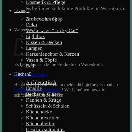
Kosmetik & Pflege
Es befinden sich keine Produkte im Warenkorb.
Living
Aufbewahrung
Zurück zum Shop
Deko
Warenkorb
Winkekatze “Lucky Cat”
Lightbox
Kissen & Decken
Lampen
Kerzenleuchter & Kerzen
Vasen & Töpfe
Es befinden sich keine Produkte im Warenkorb.
Bad
Kitchen
Zurück zum Shop
Auf dem Tisch
Benötigst Du Hilfe? Dann melde dich gerne per mail an
Emaille
hello@lovestyleliving.de
! Wir bemühen uns, dir
Becher & Gläser
schnellstmöglich zu helfen.
Kannen & Krüge
Schüsseln & Schalen
Küchendeko
Küchentextilien
Küchenhelfer
Geschirrspülmittel