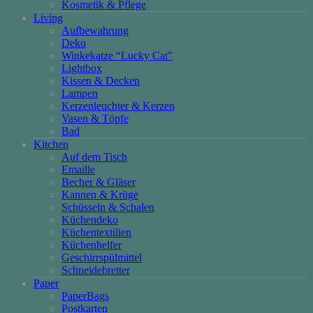
Kosmetik & Pflege
Living
Aufbewahrung
Deko
Winkekatze “Lucky Cat”
Lightbox
Kissen & Decken
Lampen
Kerzenleuchter & Kerzen
Vasen & Töpfe
Bad
Kitchen
Auf dem Tisch
Emaille
Becher & Gläser
Kannen & Krüge
Schüsseln & Schalen
Küchendeko
Küchentextilien
Küchenhelfer
Geschirrspülmittel
Schneidebretter
Paper
PaperBags
Postkarten