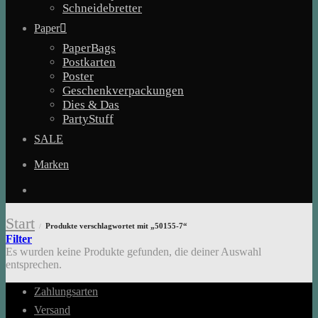
Schneidebretter
Paper
PaperBags
Postkarten
Poster
Geschenkverpackungen
Dies & Das
PartyStuff
SALE
Marken
Start
Produkte verschlagwortet mit „50155-7“
/
Filter
Es wurden keine Produkte gefunden, die deiner Auswahl
entsprechen.
Zahlungsarten
Versand