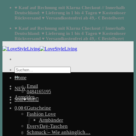
Zum
♥ Kauf auf Rechnung mit Klarna Checkout // Innerhalb
Inhalt
Deutschland: ♥ Lieferung in 1 bis 4 Tagen ♥ Kostenloser
springen
Rückversand ♥ Versandkostenfrei ab 49,- € Bestellwert
♥ Kauf auf Rechnung mit Klarna Checkout // Innerhalb
Deutschland: ♥ Lieferung in 1 bis 4 Tagen ♥ Kostenloser
Rückversand ♥ Versandkostenfrei ab 49,- € Bestellwert
Suchen
nach:
Home
Email
NEW
0484165195
Anmelden
Soul♥Stuff
Gutscheine
0,00
€
Fashion Love
Armbänder
EveryDay-Taschen
Schmuck – Wie anhänglich…