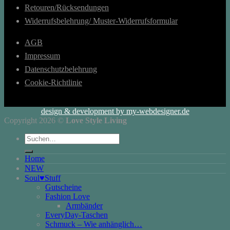
Retouren/Rücksendungen
Widerrufsbelehrung/ Muster-Widerrufsformular
AGB
Impressum
Datenschutzbelehrung
Cookie-Richtlinie
design & development by my-webdesigner.de
Copyright 2026 ©
Love Style Living
Suchen
nach:
Home
NEW
Soul♥Stuff
Gutscheine
Fashion Love
Armbänder
EveryDay-Taschen
Schmuck – Wie anhänglich…