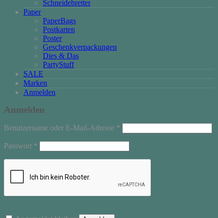
Schneidebretter
Paper
PaperBags
Postkarten
Poster
Geschenkverpackungen
Dies & Das
PartyStuff
SALE
Marken
Anmelden
Anmelden
Erforderlich
Benutzername oder E-Mail-Adresse
*
Erforderlich
Passwort
*