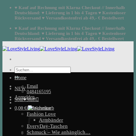
Zum
♥ Kauf auf Rechnung mit Klarna Checkout // Innerhalb
Inhalt
Deutschland: ♥ Lieferung in 1 bis 4 Tagen ♥ Kostenloser
springen
Rückversand ♥ Versandkostenfrei ab 49,- € Bestellwert
♥ Kauf auf Rechnung mit Klarna Checkout // Innerhalb
Deutschland: ♥ Lieferung in 1 bis 4 Tagen ♥ Kostenloser
Rückversand ♥ Versandkostenfrei ab 49,- € Bestellwert
Suchen
nach:
Home
Email
NEW
0484165195
Anmelden
Soul♥Stuff
Gutscheine
0,00
€
Fashion Love
Armbänder
EveryDay-Taschen
Schmuck – Wie anhänglich…