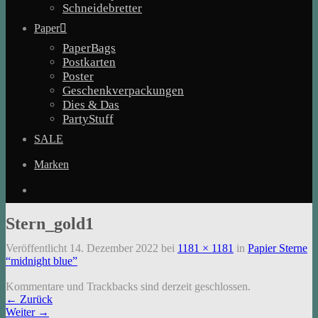
Schneidebretter
Paper
PaperBags
Postkarten
Poster
Geschenkverpackungen
Dies & Das
PartyStuff
SALE
Marken
Stern_gold1
Veröffentlicht
14. Dezember 2022
bei
1181 × 1181
in
Papier Sterne
“midnight blue”
Kommentare und Trackbacks sind derzeit geschlossen.
←
Zurück
Weiter
→