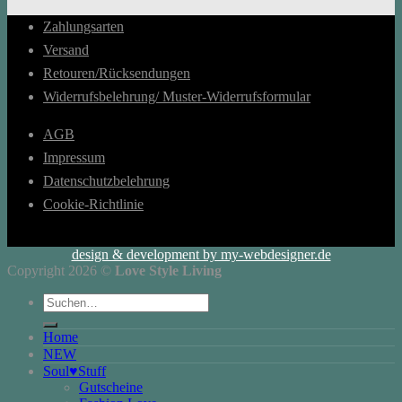
Zahlungsarten
Versand
Retouren/Rücksendungen
Widerrufsbelehrung/ Muster-Widerrufsformular
AGB
Impressum
Datenschutzbelehrung
Cookie-Richtlinie
design & development by my-webdesigner.de
Copyright 2026 ©
Love Style Living
Suchen
nach:
Home
NEW
Soul♥Stuff
Gutscheine