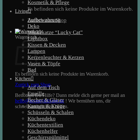
Kosmetik & Pflege
Es befinden sich keine Produkte im Warenkorb.
Living
Aufbewahrung
Zurück zum Shop
Deko
Winkekatze “Lucky Cat”
Warenkorb
Lightbox
Kissen & Decken
Lampen
Kerzenleuchter & Kerzen
Vasen & Töpfe
Bad
Es befinden sich keine Produkte im Warenkorb.
Kitchen
Zurück zum Shop
Auf dem Tisch
Emaille
Benötigst Du Hilfe? Dann melde dich gerne per mail an
Becher & Gläser
hello@lovestyleliving.de
! Wir bemühen uns, dir
Kannen & Krüge
schnellstmöglich zu helfen.
Schüsseln & Schalen
Küchendeko
Küchentextilien
Küchenhelfer
Geschirrspülmittel