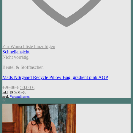
Zur Wunschliste hinzufügen
Schnellansicht
Nicht vorrätig
Beutel & Stofftaschen
Mads Nørgaard Recycle Pillow Bag, gradient pink AOP
Ursprünglicher
Aktueller
120,00
€
50,00
€
Preis
Preis
inkl. 19 % MwSt.
zzgl.
Versandkosten
war:
ist:
%
120,00 €
50,00 €.