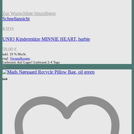
Zur Wunschliste hinzufügen
Schnellansicht
KIDS
UNIO Kindermütze MINNIE HEART, barbie
59,00
€
inkl. 19 % MwSt.
zzgl.
Versandkosten
Lieferzeit:
Auf Lager! Lieferzeit 2-4 Tage
%