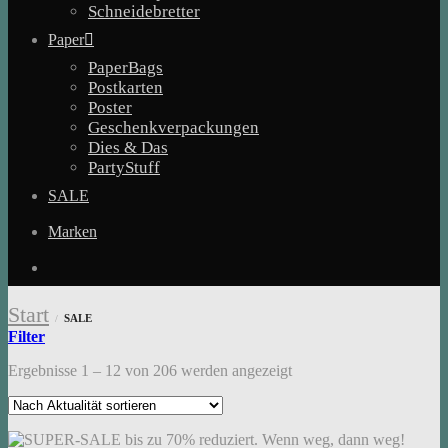
Schneidebretter
Paper
PaperBags
Postkarten
Poster
Geschenkverpackungen
Dies & Das
PartyStuff
SALE
Marken
Start
SALE
/
Filter
Nach
Ergebnisse 1 – 12 von 206 werden angezeigt
Aktualität
sortiert