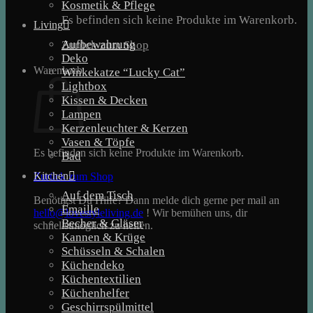
Kosmetik & Pflege
Es befinden sich keine Produkte im Warenkorb.
Living
Aufbewahrung
Zurück zum Shop
Deko
Warenkorb
Winkekatze “Lucky Cat”
Lightbox
Kissen & Decken
Lampen
Kerzenleuchter & Kerzen
Vasen & Töpfe
Es befinden sich keine Produkte im Warenkorb.
Bad
Kitchen
Zurück zum Shop
Auf dem Tisch
Benötigst Du Hilfe? Dann melde dich gerne per mail an
Emaille
hello@lovestyleliving.de
! Wir bemühen uns, dir
Becher & Gläser
schnellstmöglich zu helfen.
Kannen & Krüge
Schüsseln & Schalen
Küchendeko
Küchentextilien
Küchenhelfer
Geschirrspülmittel