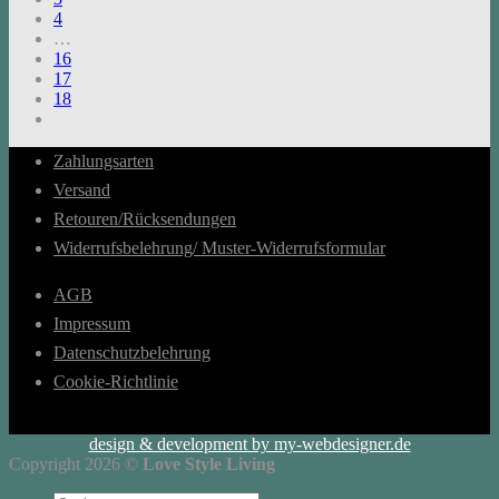
4
…
16
17
18
Zahlungsarten
Versand
Retouren/Rücksendungen
Widerrufsbelehrung/ Muster-Widerrufsformular
AGB
Impressum
Datenschutzbelehrung
Cookie-Richtlinie
design & development by my-webdesigner.de
Copyright 2026 ©
Love Style Living