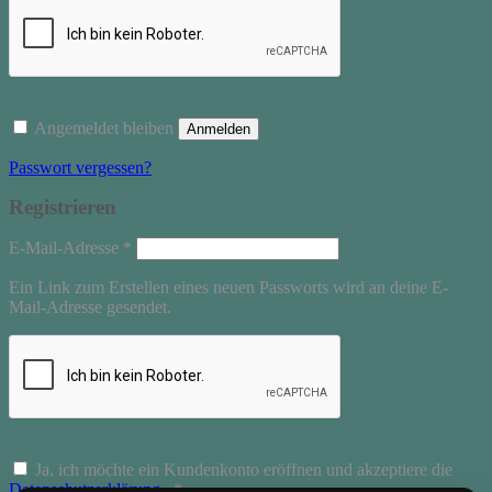
Angemeldet bleiben
Anmelden
Passwort vergessen?
Registrieren
Erforderlich
E-Mail-Adresse
*
Ein Link zum Erstellen eines neuen Passworts wird an deine E-
Mail-Adresse gesendet.
Ja, ich möchte ein Kundenkonto eröffnen und akzeptiere die
Erforderlich
Datenschutzerklärung
.
*