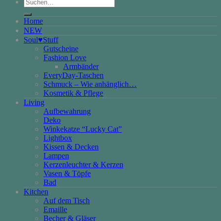
Suchen
nach:
Home
NEW
Soul♥Stuff
Gutscheine
Fashion Love
Armbänder
EveryDay-Taschen
Schmuck – Wie anhänglich…
Kosmetik & Pflege
Living
Aufbewahrung
Deko
Winkekatze “Lucky Cat”
Lightbox
Kissen & Decken
Lampen
Kerzenleuchter & Kerzen
Vasen & Töpfe
Bad
Kitchen
Auf dem Tisch
Emaille
Becher & Gläser