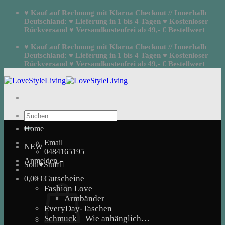
Zum
♥ Kauf auf Rechnung mit Klarna Checkout // Innerhalb
Inhalt
Deutschland: ♥ Lieferung in 1 bis 4 Tagen ♥ Kostenloser
springen
Rückversand ♥ Versandkostenfrei ab 49,- € Bestellwert
♥ Kauf auf Rechnung mit Klarna Checkout // Innerhalb
Deutschland: ♥ Lieferung in 1 bis 4 Tagen ♥ Kostenloser
Rückversand ♥ Versandkostenfrei ab 49,- € Bestellwert
Suchen
nach:
Home
Email
NEW
0484165195
Anmelden
Soul♥Stuff
Gutscheine
0,00
€
Fashion Love
Armbänder
EveryDay-Taschen
Schmuck – Wie anhänglich…