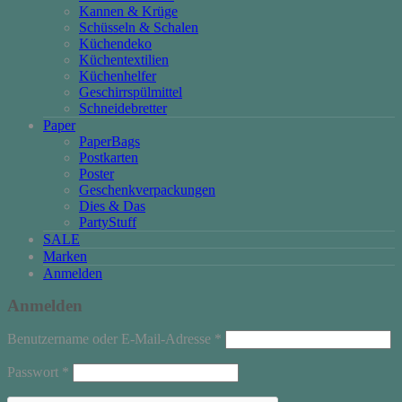
Kannen & Krüge
Schüsseln & Schalen
Küchendeko
Küchentextilien
Küchenhelfer
Geschirrspülmittel
Schneidebretter
Paper
PaperBags
Postkarten
Poster
Geschenkverpackungen
Dies & Das
PartyStuff
SALE
Marken
Anmelden
Anmelden
Erforderlich
Benutzername oder E-Mail-Adresse
*
Erforderlich
Passwort
*