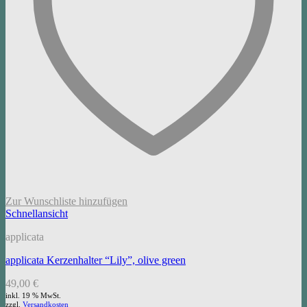
Zur Wunschliste hinzufügen
Schnellansicht
applicata
applicata Kerzenhalter “Lily”, olive green
49,00
€
inkl. 19 % MwSt.
zzgl.
Versandkosten