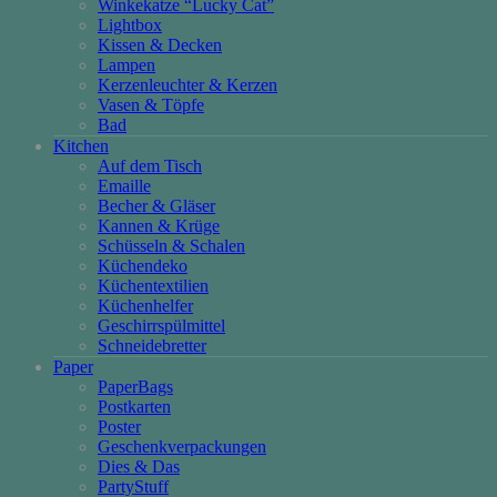
Winkekatze “Lucky Cat”
Lightbox
Kissen & Decken
Lampen
Kerzenleuchter & Kerzen
Vasen & Töpfe
Bad
Kitchen
Auf dem Tisch
Emaille
Becher & Gläser
Kannen & Krüge
Schüsseln & Schalen
Küchendeko
Küchentextilien
Küchenhelfer
Geschirrspülmittel
Schneidebretter
Paper
PaperBags
Postkarten
Poster
Geschenkverpackungen
Dies & Das
PartyStuff