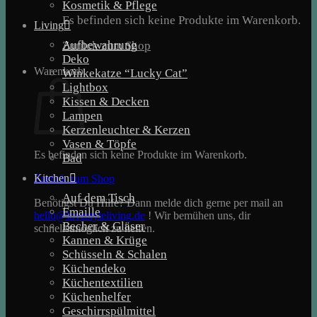
Kosmetik & Pflege
Es befinden sich keine Produkte im Warenkorb.
Living
Aufbewahrung
Zurück zum Shop
Deko
Warenkorb
Winkekatze “Lucky Cat”
Lightbox
Kissen & Decken
Lampen
Kerzenleuchter & Kerzen
Vasen & Töpfe
Es befinden sich keine Produkte im Warenkorb.
Bad
Kitchen
Zurück zum Shop
Auf dem Tisch
Benötigst Du Hilfe? Dann melde dich gerne per mail an
Emaille
hello@lovestyleliving.de
! Wir bemühen uns, dir
Becher & Gläser
schnellstmöglich zu helfen.
Kannen & Krüge
Schüsseln & Schalen
Küchendeko
Küchentextilien
Küchenhelfer
Geschirrspülmittel