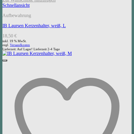
Schnellansicht
Aufbewahrung
IB Laursen Kerzenhalter, weiß, L
18,50
€
inkl. 19 % MwSt.
zzgl.
Versandkosten
Lieferzeit:
Auf Lager! Lieferzeit 2-4 Tage