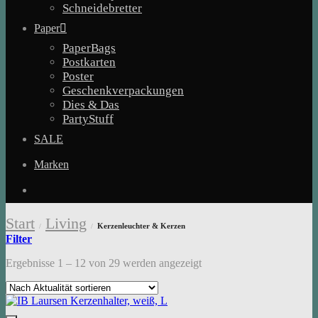
Schneidebretter
Paper
PaperBags
Postkarten
Poster
Geschenkverpackungen
Dies & Das
PartyStuff
SALE
Marken
Start
Living
Kerzenleuchter & Kerzen
/
/
Filter
Nach
Ergebnisse 1 – 12 von 29 werden angezeigt
Aktualität
sortiert