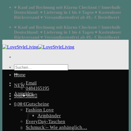
Zum
♥ Kauf auf Rechnung mit Klarna Checkout // Innerhalb
Inhalt
Deutschland: ♥ Lieferung in 1 bis 4 Tagen ♥ Kostenloser
springen
Rückversand ♥ Versandkostenfrei ab 49,- € Bestellwert
♥ Kauf auf Rechnung mit Klarna Checkout // Innerhalb
Deutschland: ♥ Lieferung in 1 bis 4 Tagen ♥ Kostenloser
Rückversand ♥ Versandkostenfrei ab 49,- € Bestellwert
Suchen
nach:
Home
Email
NEW
0484165195
Anmelden
Soul♥Stuff
Gutscheine
0,00
€
Fashion Love
Armbänder
EveryDay-Taschen
Schmuck – Wie anhänglich…