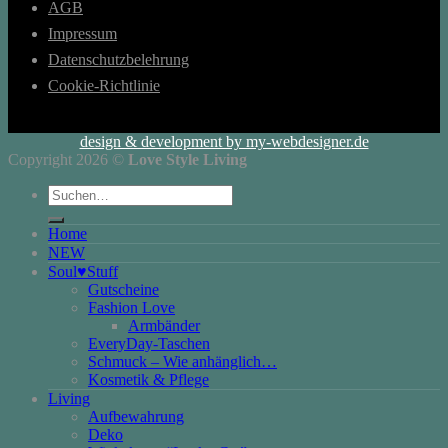
AGB
Impressum
Datenschutzbelehrung
Cookie-Richtlinie
design & development by my-webdesigner.de
Copyright 2026 ©
Love Style Living
Suchen
nach:
Home
NEW
Soul♥Stuff
Gutscheine
Fashion Love
Armbänder
EveryDay-Taschen
Schmuck – Wie anhänglich…
Kosmetik & Pflege
Living
Aufbewahrung
Deko