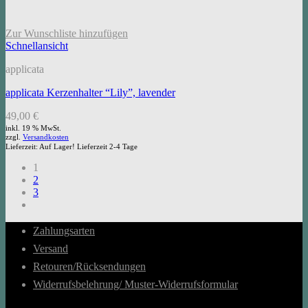
Zur Wunschliste hinzufügen
Schnellansicht
applicata
applicata Kerzenhalter “Lily”, lavender
49,00
€
inkl. 19 % MwSt.
zzgl.
Versandkosten
Lieferzeit:
Auf Lager! Lieferzeit 2-4 Tage
1
2
3
Zahlungsarten
Versand
Retouren/Rücksendungen
Widerrufsbelehrung/ Muster-Widerrufsformular