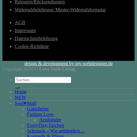
Retouren/Rücksendungen
Widerrufsbelehrung/ Muster-Widerrufsformular
AGB
Impressum
Datenschutzbelehrung
Cookie-Richtlinie
design & development by my-webdesigner.de
Copyright 2026 ©
Love Style Living
Suchen
nach:
Home
NEW
Soul♥Stuff
Gutscheine
Fashion Love
Armbänder
EveryDay-Taschen
Schmuck – Wie anhänglich…
Kosmetik & Pflege