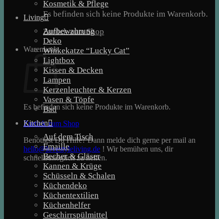
Kosmetik & Pflege
Es befinden sich keine Produkte im Warenkorb.
Living
Aufbewahrung
Zurück zum Shop
Deko
Warenkorb
Winkekatze “Lucky Cat”
Lightbox
Kissen & Decken
Lampen
Kerzenleuchter & Kerzen
Vasen & Töpfe
Es befinden sich keine Produkte im Warenkorb.
Bad
Kitchen
Zurück zum Shop
Auf dem Tisch
Benötigst Du Hilfe? Dann melde dich gerne per mail an
Emaille
hello@lovestyleliving.de
! Wir bemühen uns, dir
Becher & Gläser
schnellstmöglich zu helfen.
Kannen & Krüge
Schüsseln & Schalen
Küchendeko
Küchentextilien
Küchenhelfer
Geschirrspülmittel