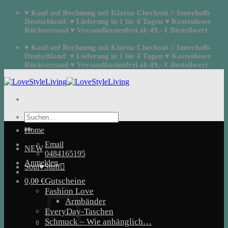
Zum
♥ Kauf auf Rechnung mit Klarna Checkout // Innerhalb
Inhalt
Deutschland: ♥ Lieferung in 1 bis 4 Tagen ♥ Kostenloser
springen
Rückversand ♥ Versandkostenfrei ab 49,- € Bestellwert
♥ Kauf auf Rechnung mit Klarna Checkout // Innerhalb
Deutschland: ♥ Lieferung in 1 bis 4 Tagen ♥ Kostenloser
Rückversand ♥ Versandkostenfrei ab 49,- € Bestellwert
Suchen
nach:
Home
Email
NEW
0484165195
Anmelden
Soul♥Stuff
Gutscheine
0,00
€
Fashion Love
Armbänder
EveryDay-Taschen
Schmuck – Wie anhänglich…