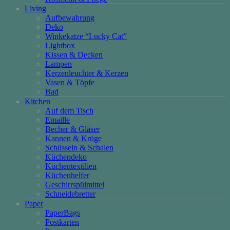
Living
Aufbewahrung
Deko
Winkekatze “Lucky Cat”
Lightbox
Kissen & Decken
Lampen
Kerzenleuchter & Kerzen
Vasen & Töpfe
Bad
Kitchen
Auf dem Tisch
Emaille
Becher & Gläser
Kannen & Krüge
Schüsseln & Schalen
Küchendeko
Küchentextilien
Küchenhelfer
Geschirrspülmittel
Schneidebretter
Paper
PaperBags
Postkarten