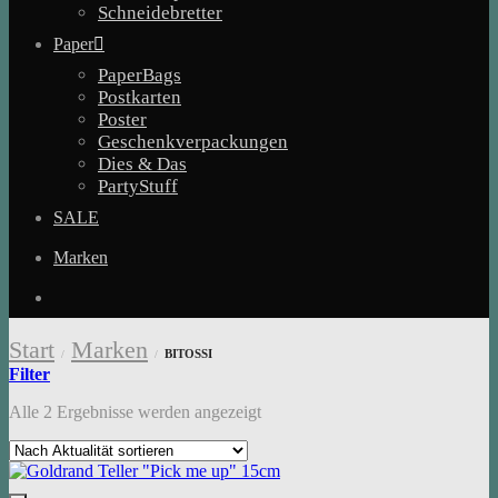
Schneidebretter
Paper
PaperBags
Postkarten
Poster
Geschenkverpackungen
Dies & Das
PartyStuff
SALE
Marken
Start
Marken
BITOSSI
/
/
Filter
Nach
Alle 2 Ergebnisse werden angezeigt
Aktualität
sortiert