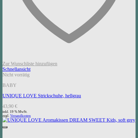
Zur Wunschliste hinzufügen
Schnellansicht
Nicht vorrätig
BABY
UNIQUE LOVE Strickschuhe, hellgrau
43,90
€
inkl. 19 % MwSt.
zzgl.
Versandkosten