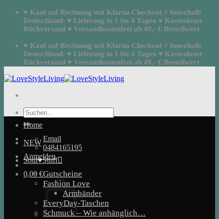
Zum
♥ Kauf auf Rechnung mit Klarna Checkout // Innerhalb
Inhalt
Deutschland: ♥ Lieferung in 1 bis 4 Tagen ♥ Kostenloser
springen
Rückversand ♥ Versandkostenfrei ab 49,- € Bestellwert
♥ Kauf auf Rechnung mit Klarna Checkout // Innerhalb
Deutschland: ♥ Lieferung in 1 bis 4 Tagen ♥ Kostenloser
Rückversand ♥ Versandkostenfrei ab 49,- € Bestellwert
Suchen
nach:
Home
Email
NEW
0484165195
Anmelden
Soul♥Stuff
Gutscheine
0,00
€
Fashion Love
Armbänder
EveryDay-Taschen
Schmuck – Wie anhänglich…