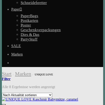
Schneidebretter
Paper
PaperBags
Postkarten
Poster
Geschenkverpackungen
Dies & Das
PartyStuff
SALE
Marken
Start
Marken
UNIQUE LOVE
/
/
Filter
Nach
Alle 8 Ergebnisse werden angezeigt
Aktualität
sortiert