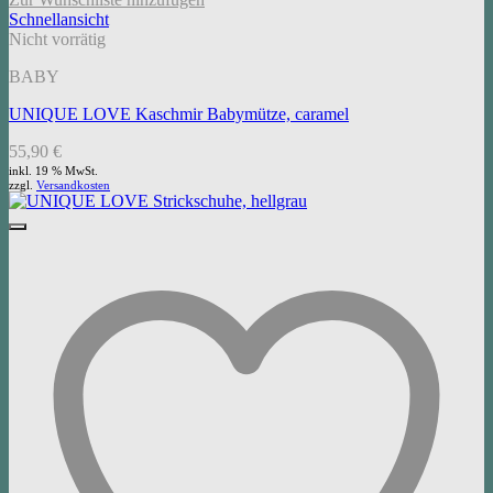
Schnellansicht
Nicht vorrätig
BABY
UNIQUE LOVE Kaschmir Babymütze, caramel
55,90
€
inkl. 19 % MwSt.
zzgl.
Versandkosten