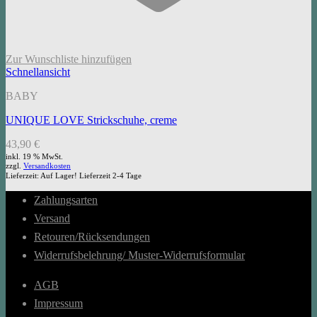
Zur Wunschliste hinzufügen
Schnellansicht
BABY
UNIQUE LOVE Strickschuhe, creme
43,90
€
inkl. 19 % MwSt.
zzgl.
Versandkosten
Lieferzeit:
Auf Lager! Lieferzeit 2-4 Tage
Zahlungsarten
Versand
Retouren/Rücksendungen
Widerrufsbelehrung/ Muster-Widerrufsformular
AGB
Impressum