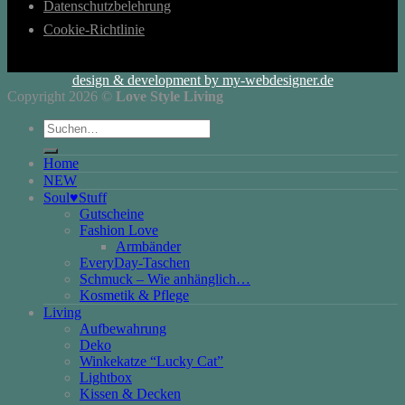
Datenschutzbelehrung
Cookie-Richtlinie
design & development by my-webdesigner.de
Copyright 2026 ©
Love Style Living
Suchen
nach:
Home
NEW
Soul♥Stuff
Gutscheine
Fashion Love
Armbänder
EveryDay-Taschen
Schmuck – Wie anhänglich…
Kosmetik & Pflege
Living
Aufbewahrung
Deko
Winkekatze “Lucky Cat”
Lightbox
Kissen & Decken