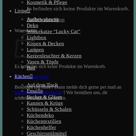
Kosmetik & Pflege
Es befinden sich keine Produkte im Warenkorb.
Living
Aufbewahrung
Zurück zum Shop
Deko
Warenkorb
Winkekatze “Lucky Cat”
Lightbox
Kissen & Decken
Lampen
Kerzenleuchter & Kerzen
Vasen & Töpfe
Es befinden sich keine Produkte im Warenkorb.
Bad
Kitchen
Zurück zum Shop
Auf dem Tisch
Benötigst Du Hilfe? Dann melde dich gerne per mail an
Emaille
hello@lovestyleliving.de
! Wir bemühen uns, dir
Becher & Gläser
schnellstmöglich zu helfen.
Kannen & Krüge
Schüsseln & Schalen
Küchendeko
Küchentextilien
Küchenhelfer
Geschirrspülmittel