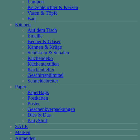
Lampen
Kerzenleuchter & Kerzen
Vasen & Töpfe
Bad
Kitchen
Auf dem Tisch
Emaille
Becher & Gläser
Kannen & Krüge
Schüsseln & Schalen
Küchendeko
Küchentextilien
Küchenhelfer
Geschirrspülmittel
Schneidebretter
Paper
PaperBags
Postkarten
Poster
Geschenkverpackungen
Dies & Das
PartyStuff
SALE
Marken
Anmelden