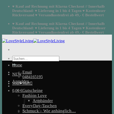
Zum
♥ Kauf auf Rechnung mit Klarna Checkout // Innerhalb
Inhalt
Deutschland: ♥ Lieferung in 1 bis 4 Tagen ♥ Kostenloser
springen
Rückversand ♥ Versandkostenfrei ab 49,- € Bestellwert
♥ Kauf auf Rechnung mit Klarna Checkout // Innerhalb
Deutschland: ♥ Lieferung in 1 bis 4 Tagen ♥ Kostenloser
Rückversand ♥ Versandkostenfrei ab 49,- € Bestellwert
Suchen
nach:
Home
Email
NEW
0484165195
Anmelden
Soul♥Stuff
Gutscheine
0,00
€
Fashion Love
Armbänder
EveryDay-Taschen
Schmuck – Wie anhänglich…