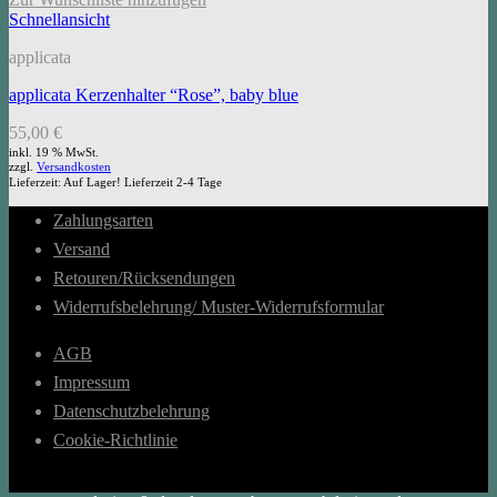
Schnellansicht
applicata
applicata Kerzenhalter “Rose”, baby blue
55,00
€
inkl. 19 % MwSt.
zzgl.
Versandkosten
Lieferzeit:
Auf Lager! Lieferzeit 2-4 Tage
Zahlungsarten
Versand
Retouren/Rücksendungen
Widerrufsbelehrung/ Muster-Widerrufsformular
AGB
Impressum
Datenschutzbelehrung
Cookie-Richtlinie