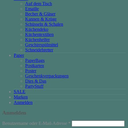
Auf dem Tisch
Emaille
Becher & Gläser
Kannen & Krüge
Schüsseln & Schalen
Küchendeko
Küchentextilien
Küchenhelfer
Geschirrspülmittel
Schneidebretter
Paper
PaperBags
Postkarten
Poster
Geschenkverpackungen
Dies & Das
PartyStuff
SALE
Marken
Anmelden
Anmelden
Erforderlich
Benutzername oder E-Mail-Adresse
*