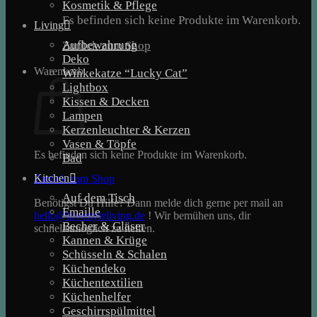
Kosmetik & Pflege
Es befinden sich keine Produkte im Warenkorb.
Living
Aufbewahrung
Zurück zum Shop
Deko
Warenkorb
Winkekatze “Lucky Cat”
Lightbox
Kissen & Decken
Lampen
Kerzenleuchter & Kerzen
Vasen & Töpfe
Es befinden sich keine Produkte im Warenkorb.
Bad
Kitchen
Zurück zum Shop
Auf dem Tisch
Benötigst Du Hilfe? Dann melde dich gerne per mail an
Emaille
hello@lovestyleliving.de
! Wir bemühen uns, dir
Becher & Gläser
schnellstmöglich zu helfen.
Kannen & Krüge
Schüsseln & Schalen
Küchendeko
Küchentextilien
Küchenhelfer
Geschirrspülmittel