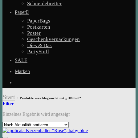
Schneidebretter
Paper
PaperBags
Postkarten
Poster
Geschenkverpackungen
Dies & Das
PartyStuff
SALE
Marken
Start
Produkte verschlagwortet mit „10865-9“
/
Filter
Einzelnes Ergebnis wird angezeigt