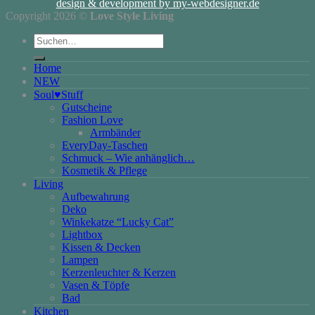
design & development by my-webdesigner.de
Copyright 2026 ©
Love Style Living
Suchen
nach:
Home
NEW
Soul♥Stuff
Gutscheine
Fashion Love
Armbänder
EveryDay-Taschen
Schmuck – Wie anhänglich…
Kosmetik & Pflege
Living
Aufbewahrung
Deko
Winkekatze “Lucky Cat”
Lightbox
Kissen & Decken
Lampen
Kerzenleuchter & Kerzen
Vasen & Töpfe
Bad
Kitchen