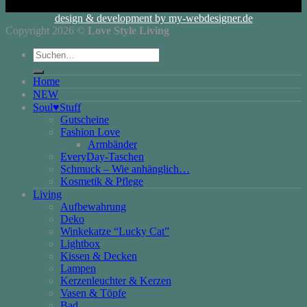
design & development by my-webdesigner.de
Copyright 2026 ©
Love Style Living
Suchen
nach:
Home
NEW
Soul♥Stuff
Gutscheine
Fashion Love
Armbänder
EveryDay-Taschen
Schmuck – Wie anhänglich…
Kosmetik & Pflege
Living
Aufbewahrung
Deko
Winkekatze “Lucky Cat”
Lightbox
Kissen & Decken
Lampen
Kerzenleuchter & Kerzen
Vasen & Töpfe
Bad