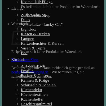
Kosmetik & Pflege
Es befinden sich keine Produkte im Warenkorb.
Living
Aufbewahrung
Zurück zum Shop
Deko
Warenkorb
Winkekatze “Lucky Cat”
Lightbox
Kissen & Decken
Lampen
Kerzenleuchter & Kerzen
Vasen & Töpfe
Es befinden sich keine Produkte im Warenkorb.
Bad
Kitchen
Zurück zum Shop
Auf dem Tisch
Benötigst Du Hilfe? Dann melde dich gerne per mail an
Emaille
hello@lovestyleliving.de
! Wir bemühen uns, dir
Becher & Gläser
schnellstmöglich zu helfen.
Kannen & Krüge
Schüsseln & Schalen
Küchendeko
Küchentextilien
Küchenhelfer
Geschirrspülmittel