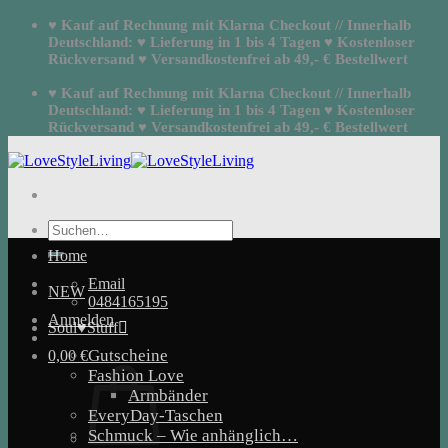
Zum
♥ Kauf auf Rechnung mit Klarna Checkout // Innerhalb
Inhalt
Deutschland: ♥ Lieferung in 1 bis 4 Tagen ♥ Kostenloser
springen
Rückversand ♥ Versandkostenfrei ab 49,- € Bestellwert
♥ Kauf auf Rechnung mit Klarna Checkout // Innerhalb
Deutschland: ♥ Lieferung in 1 bis 4 Tagen ♥ Kostenloser
Rückversand ♥ Versandkostenfrei ab 49,- € Bestellwert
Suchen
nach:
Home
Email
NEW
0484165195
Anmelden
Soul♥Stuff
Gutscheine
0,00
€
Fashion Love
Armbänder
EveryDay-Taschen
Schmuck – Wie anhänglich…