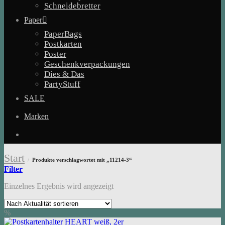
Schneidebretter
Paper
PaperBags
Postkarten
Poster
Geschenkverpackungen
Dies & Das
PartyStuff
SALE
Marken
Start
Produkte verschlagwortet mit „11214-3“
/
Filter
Einzelnes Ergebnis wird angezeigt
%