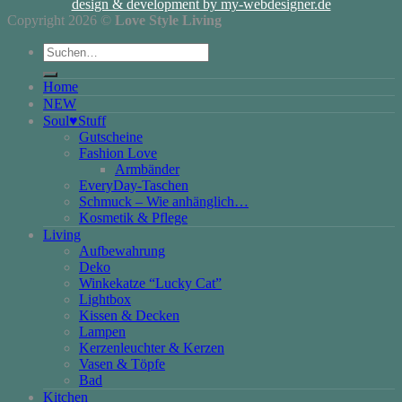
design & development by my-webdesigner.de
Copyright 2026 ©
Love Style Living
Suchen
nach:
Home
NEW
Soul♥Stuff
Gutscheine
Fashion Love
Armbänder
EveryDay-Taschen
Schmuck – Wie anhänglich…
Kosmetik & Pflege
Living
Aufbewahrung
Deko
Winkekatze “Lucky Cat”
Lightbox
Kissen & Decken
Lampen
Kerzenleuchter & Kerzen
Vasen & Töpfe
Bad
Kitchen