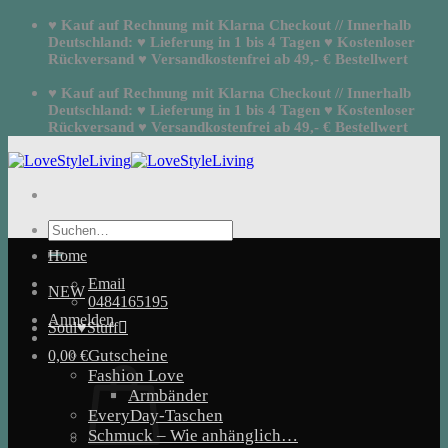
Zum
♥ Kauf auf Rechnung mit Klarna Checkout // Innerhalb
Inhalt
Deutschland: ♥ Lieferung in 1 bis 4 Tagen ♥ Kostenloser
springen
Rückversand ♥ Versandkostenfrei ab 49,- € Bestellwert
♥ Kauf auf Rechnung mit Klarna Checkout // Innerhalb
Deutschland: ♥ Lieferung in 1 bis 4 Tagen ♥ Kostenloser
Rückversand ♥ Versandkostenfrei ab 49,- € Bestellwert
Suchen
nach:
Home
Email
NEW
0484165195
Anmelden
Soul♥Stuff
Gutscheine
0,00
€
Fashion Love
Armbänder
EveryDay-Taschen
Schmuck – Wie anhänglich…