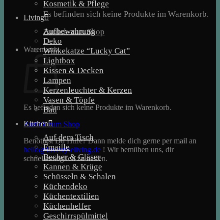
Kosmetik & Pflege
Es befinden sich keine Produkte im Warenkorb.
Living
Aufbewahrung
Zurück zum Shop
Deko
Warenkorb
Winkekatze “Lucky Cat”
Lightbox
Kissen & Decken
Lampen
Kerzenleuchter & Kerzen
Vasen & Töpfe
Es befinden sich keine Produkte im Warenkorb.
Bad
Kitchen
Zurück zum Shop
Auf dem Tisch
Benötigst Du Hilfe? Dann melde dich gerne per mail an
Emaille
hello@lovestyleliving.de
! Wir bemühen uns, dir
Becher & Gläser
schnellstmöglich zu helfen.
Kannen & Krüge
Schüsseln & Schalen
Küchendeko
Küchentextilien
Küchenhelfer
Geschirrspülmittel