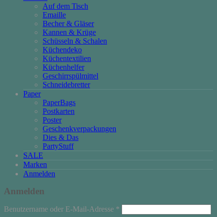
Auf dem Tisch
Emaille
Becher & Gläser
Kannen & Krüge
Schüsseln & Schalen
Küchendeko
Küchentextilien
Küchenhelfer
Geschirrspülmittel
Schneidebretter
Paper
PaperBags
Postkarten
Poster
Geschenkverpackungen
Dies & Das
PartyStuff
SALE
Marken
Anmelden
Anmelden
Erforderlich
Benutzername oder E-Mail-Adresse
*