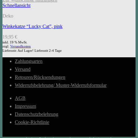
Schnellansicht
Deko
Winkekatze “Lucky Cat”, pink
19,95
€
inkl. 19 % MwSt.
zzgl.
Versandkosten
Lieferzeit:
Auf Lager! Lieferzeit 2-4 Tage
Zahlungsarten
Versand
Retouren/Rücksendungen
Widerrufsbelehrung/ Muster-Widerrufsformular
AGB
Impressum
Datenschutzbelehrung
Cookie-Richtlinie