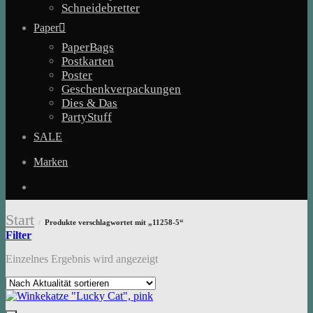
Schneidebretter
Paper
PaperBags
Postkarten
Poster
Geschenkverpackungen
Dies & Das
PartyStuff
SALE
Marken
Start
Produkte verschlagwortet mit „11258-5“
/
Filter
Einzelnes Ergebnis wird angezeigt