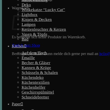
Deko
Warenkorb
Winkekatze “Lucky Cat”
Lightbox
Kissen & Decken
Lampen
Kerzenleuchter & Kerzen
Vasen & Töpfe
Es befinden sich keine Produkte im Warenkorb.
Bad
Zurück zum Shop
Kitchen
Auf dem Tisch
Benötigst Du Hilfe? Dann melde dich gerne per mail an
hello@
Emaille
Becher & Gläser
Kannen & Krüge
Schüsseln & Schalen
Küchendeko
Küchentextilien
Küchenhelfer
Geschirrspülmittel
Schneidebretter
Paper