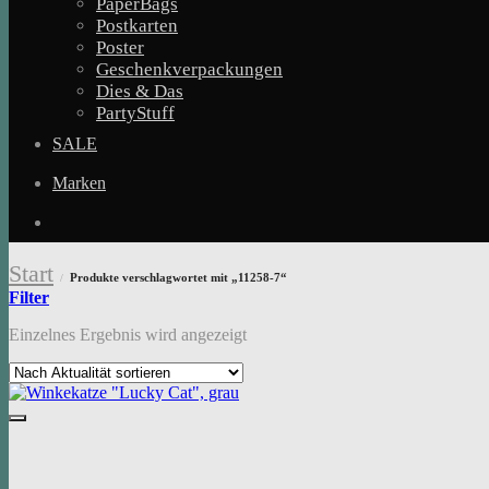
PaperBags
Postkarten
Poster
Geschenkverpackungen
Dies & Das
PartyStuff
SALE
Marken
Start
Produkte verschlagwortet mit „11258-7“
/
Filter
Einzelnes Ergebnis wird angezeigt