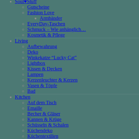
Soul♥Stuff
Gutscheine
Fashion Love
Armbänder
EveryDay-Taschen
Schmuck – Wie anhänglich…
Kosmetik & Pflege
Living
Aufbewahrung
Deko
Winkekatze “Lucky Cat”
Lightbox
Kissen & Decken
Lampen
Kerzenleuchter & Kerzen
Vasen & Töpfe
Bad
Kitchen
Auf dem Tisch
Emaille
Becher & Gläser
Kannen & Krüge
Schüsseln & Schalen
Küchendeko
Küchentextilien