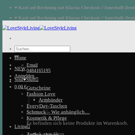
Zum
♥ Kauf auf Rechnung mit Klarna Checkout // Innerhalb Deutsc
Inhalt
springen
♥ Kauf auf Rechnung mit Klarna Checkout // Innerhalb Deutsc
Suchen
nach:
Home
Email
NEW
0484165195
Anmelden
Soul♥Stuff
0,00
€
Gutscheine
Fashion Love
Armbänder
EveryDay-Taschen
Schmuck – Wie anhänglich…
Kosmetik & Pflege
Es befinden sich keine Produkte im Warenkorb.
Living
Zurück zum Shop
Aufbewahrung