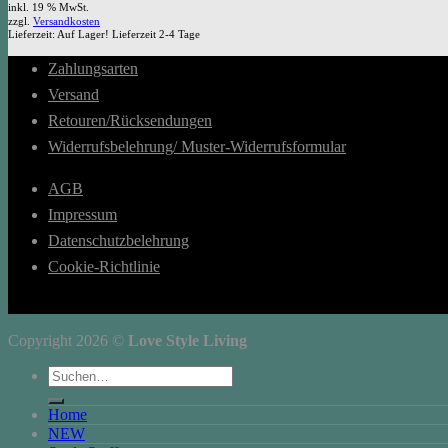
inkl. 19 % MwSt.
zzgl.
Versandkosten
Lieferzeit:
Auf Lager! Lieferzeit 2-4 Tage
Zahlungsarten
Versand
Retouren/Rücksendungen
Widerrufsbelehrung/ Muster-Widerrufsformular
AGB
Impressum
Datenschutzbelehrung
Cookie-Richtlinie
Copyright 2026 ©
Love Style Living
Suchen
nach:
Home
NEW