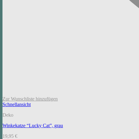
Zur Wunschliste hinzufügen
Schnellansicht
Deko
Winkekatze “Lucky Cat”, grau
19,95
€