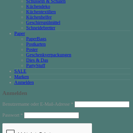
Schüsseln & Schalen
Küchendeko
Küchentextilien
Küchenhelfer
Geschirrspülmittel
Schneidebretter
Paper
PaperBags
Postkarten
Poster
Geschenkverpackungen
Dies & Das
PartyStuff
SALE
Marken
Anmelden
Anmelden
Erforderlich
Benutzername oder E-Mail-Adresse
*
Erforderlich
Passwort
*