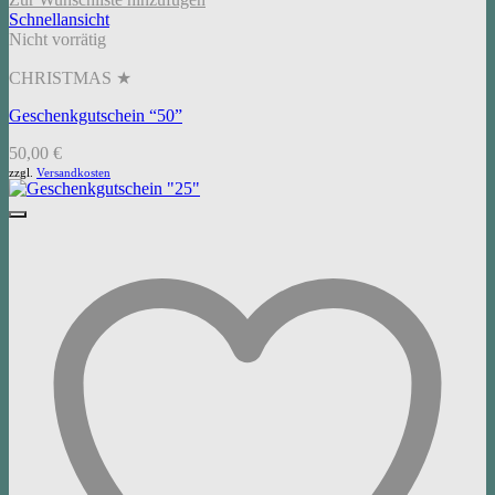
Schnellansicht
Nicht vorrätig
CHRISTMAS ★
Geschenkgutschein “50”
50,00
€
zzgl.
Versandkosten