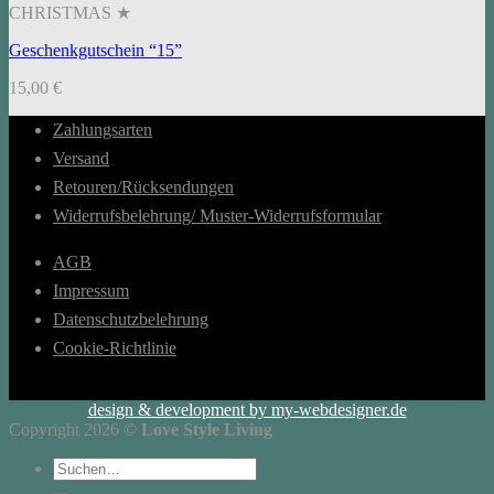
CHRISTMAS ★
Geschenkgutschein “15”
15,00
€
Zahlungsarten
Versand
Retouren/Rücksendungen
Widerrufsbelehrung/ Muster-Widerrufsformular
AGB
Impressum
Datenschutzbelehrung
Cookie-Richtlinie
design & development by my-webdesigner.de
Copyright 2026 ©
Love Style Living
Suchen
nach: