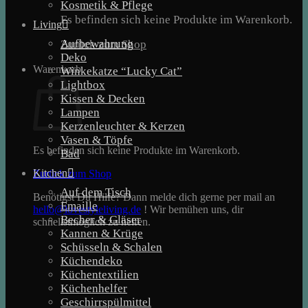
Kosmetik & Pflege
Es befinden sich keine Produkte im Warenkorb.
Living
Aufbewahrung
Zurück zum Shop
Deko
Warenkorb
Winkekatze “Lucky Cat”
Lightbox
Kissen & Decken
Lampen
Kerzenleuchter & Kerzen
Vasen & Töpfe
Es befinden sich keine Produkte im Warenkorb.
Bad
Kitchen
Zurück zum Shop
Auf dem Tisch
Benötigst Du Hilfe? Dann melde dich gerne per mail an
Emaille
hello@lovestyleliving.de
! Wir bemühen uns, dir
Becher & Gläser
schnellstmöglich zu helfen.
Kannen & Krüge
Schüsseln & Schalen
Küchendeko
Küchentextilien
Küchenhelfer
Geschirrspülmittel