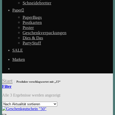
Schneidebretter
Paper
PaperBags
Postkarten
Poster
Geschenkverpackungen
Dies & Das
PartyStuff
SALE
Marken
Start
Produkte verschlagwortet mit „15“
/
Filter
Nach
Alle 3 Ergebnisse werden angezeigt
Aktualität
sortiert