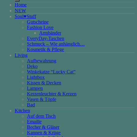
Home
NEW
Soul♥Stuff
Gutscheine
Fashion Love
Armbänder
EveryDay-Taschen
Schmuck – Wie anhänglich…
Kosmetik & Pflege
Living
Aufbewahrung
Deko
Winkekatze “Lucky Cat”
Lightbox
Kissen & Decken
Lampen
Kerzenleuchter & Kerzen
Vasen & Töpfe
Bad
Kitchen
Auf dem Tisch
Emaille
Becher & Gläser
Kannen & Krüge