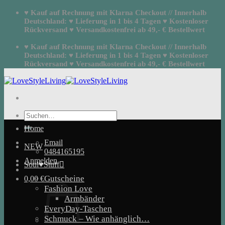
Zum
♥ Kauf auf Rechnung mit Klarna Checkout // Innerhalb
Inhalt
Deutschland: ♥ Lieferung in 1 bis 4 Tagen ♥ Kostenloser
springen
Rückversand ♥ Versandkostenfrei ab 49,- € Bestellwert
♥ Kauf auf Rechnung mit Klarna Checkout // Innerhalb
Deutschland: ♥ Lieferung in 1 bis 4 Tagen ♥ Kostenloser
Rückversand ♥ Versandkostenfrei ab 49,- € Bestellwert
Suchen
nach:
Home
Email
NEW
0484165195
Anmelden
Soul♥Stuff
Gutscheine
0,00
€
Fashion Love
Armbänder
EveryDay-Taschen
Schmuck – Wie anhänglich…