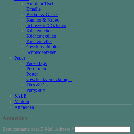
Auf dem Tisch
Emaille
Becher & Gläser
Kannen & Krüge
Schüsseln & Schalen
Küchendeko
Küchentextilien
Küchenhelfer
Geschirrspülmittel
Schneidebretter
Paper
PaperBags
Postkarten
Poster
Geschenkverpackungen
Dies & Das
PartyStuff
SALE
Marken
Anmelden
Anmelden
Erforderlich
Benutzername oder E-Mail-Adresse
*