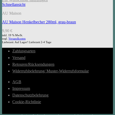
Schnellansicht
AU Maison
AU Maison Henkelbecher 280ml, grau-braun
9,90
€
inkl. 19 % MwSt.
zzgl.
Versandkosten
Lieferzeit:
Auf Lager! Lieferzeit 2-4 Tage
Zahlungsarten
Versand
Retouren/Rücksendungen
Widerrufsbelehrung/ Muster-Widerrufsformular
AGB
Impressum
Datenschutzbelehrung
Cookie-Richtlinie