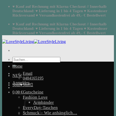
Zum
♥ Kauf auf Rechnung mit Klarna Checkout // Innerhalb
Inhalt
Deutschland: ♥ Lieferung in 1 bis 4 Tagen ♥ Kostenloser
springen
Rückversand ♥ Versandkostenfrei ab 49,- € Bestellwert
♥ Kauf auf Rechnung mit Klarna Checkout // Innerhalb
Deutschland: ♥ Lieferung in 1 bis 4 Tagen ♥ Kostenloser
Rückversand ♥ Versandkostenfrei ab 49,- € Bestellwert
Suchen
nach:
Home
Email
NEW
0484165195
Anmelden
Soul♥Stuff
Gutscheine
0,00
€
Fashion Love
Armbänder
EveryDay-Taschen
Schmuck – Wie anhänglich…