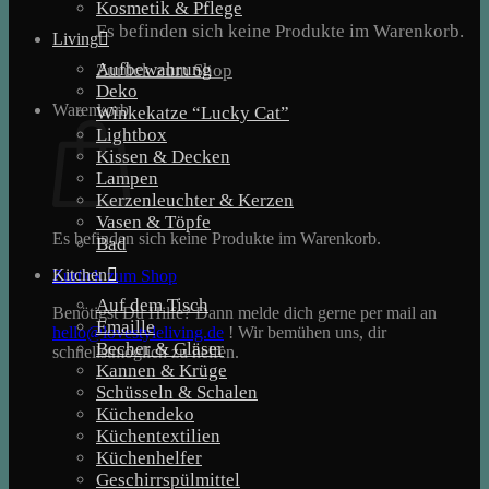
Kosmetik & Pflege
Es befinden sich keine Produkte im Warenkorb.
Living
Aufbewahrung
Zurück zum Shop
Deko
Warenkorb
Winkekatze “Lucky Cat”
Lightbox
Kissen & Decken
Lampen
Kerzenleuchter & Kerzen
Vasen & Töpfe
Es befinden sich keine Produkte im Warenkorb.
Bad
Kitchen
Zurück zum Shop
Auf dem Tisch
Benötigst Du Hilfe? Dann melde dich gerne per mail an
Emaille
hello@lovestyleliving.de
! Wir bemühen uns, dir
Becher & Gläser
schnellstmöglich zu helfen.
Kannen & Krüge
Schüsseln & Schalen
Küchendeko
Küchentextilien
Küchenhelfer
Geschirrspülmittel