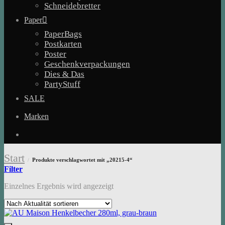
Schneidebretter
Paper
PaperBags
Postkarten
Poster
Geschenkverpackungen
Dies & Das
PartyStuff
SALE
Marken
Start
Produkte verschlagwortet mit „20215-4“
/
Filter
Einzelnes Ergebnis wird angezeigt