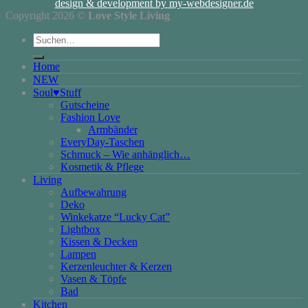
design & development by my-webdesigner.de
Copyright 2026 ©
Love Style Living
Suchen
nach:
Home
NEW
Soul♥Stuff
Gutscheine
Fashion Love
Armbänder
EveryDay-Taschen
Schmuck – Wie anhänglich…
Kosmetik & Pflege
Living
Aufbewahrung
Deko
Winkekatze “Lucky Cat”
Lightbox
Kissen & Decken
Lampen
Kerzenleuchter & Kerzen
Vasen & Töpfe
Bad
Kitchen