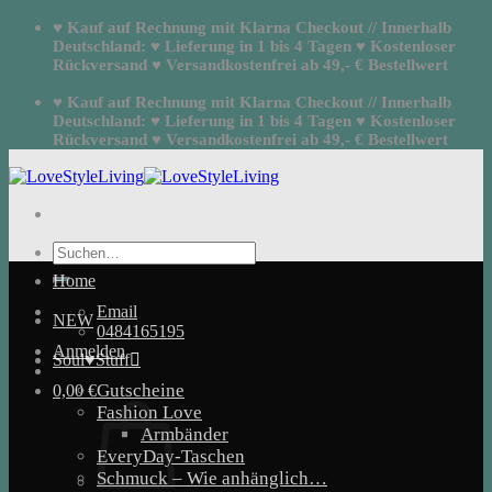
Zum
♥ Kauf auf Rechnung mit Klarna Checkout // Innerhalb
Inhalt
Deutschland: ♥ Lieferung in 1 bis 4 Tagen ♥ Kostenloser
springen
Rückversand ♥ Versandkostenfrei ab 49,- € Bestellwert
♥ Kauf auf Rechnung mit Klarna Checkout // Innerhalb
Deutschland: ♥ Lieferung in 1 bis 4 Tagen ♥ Kostenloser
Rückversand ♥ Versandkostenfrei ab 49,- € Bestellwert
Suchen
nach:
Home
Email
NEW
0484165195
Anmelden
Soul♥Stuff
Gutscheine
0,00
€
Fashion Love
Armbänder
EveryDay-Taschen
Schmuck – Wie anhänglich…