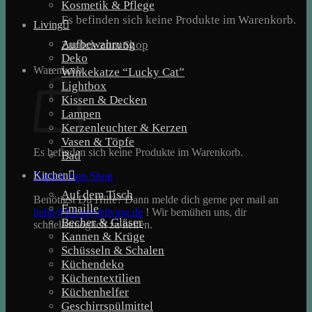
Kosmetik & Pflege
Es befinden sich keine Produkte im Warenkorb.
Living
Aufbewahrung
Zurück zum Shop
Deko
Warenkorb
Winkekatze “Lucky Cat”
Lightbox
Kissen & Decken
Lampen
Kerzenleuchter & Kerzen
Vasen & Töpfe
Es befinden sich keine Produkte im Warenkorb.
Bad
Kitchen
Zurück zum Shop
Auf dem Tisch
Benötigst Du Hilfe? Dann melde dich gerne per mail an
Emaille
hello@lovestyleliving.de
! Wir bemühen uns, dir
Becher & Gläser
schnellstmöglich zu helfen.
Kannen & Krüge
Schüsseln & Schalen
Küchendeko
Küchentextilien
Küchenhelfer
Geschirrspülmittel