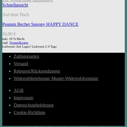
Schnellansicht
Auf dem Tisch
Peanuts Becher Snoopy HAPPY DANCE
16,90
€
inkl. 19 % MwSt.
zzgl.
Versandkosten
Lieferzeit:
Auf Lager! Lieferzeit 2-4 Tage
Zahlungsarten
Versand
Retouren/Rücksendungen
Widerrufsbelehrung/ Muster-Widerrufsformular
AGB
Impressum
Datenschutzbelehrung
Cookie-Richtlinie