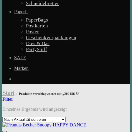
Schneidebretter
Paper
PaperBags
Postkarten
Poster
Geschenkverpackungen
Dies & Das
PartyStuff
SALE
Marken
Start
Produkte verschlagwortet mit „202156-5“
/
Filter
Einzelnes Ergebnis wird angezeigt