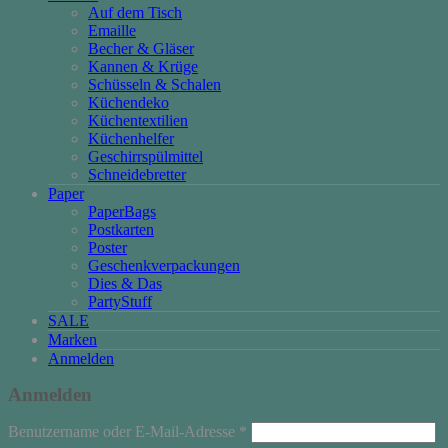
Auf dem Tisch
Emaille
Becher & Gläser
Kannen & Krüge
Schüsseln & Schalen
Küchendeko
Küchentextilien
Küchenhelfer
Geschirrspülmittel
Schneidebretter
Paper
PaperBags
Postkarten
Poster
Geschenkverpackungen
Dies & Das
PartyStuff
SALE
Marken
Anmelden
Anmelden
Erforderlich
Benutzername oder E-Mail-Adresse
*