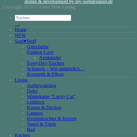
design & development by my-webdesigner.de
Copyright 2026 ©
Love Style Living
Suchen
nach:
Home
NEW
Soul♥Stuff
Gutscheine
Fashion Love
Armbänder
EveryDay-Taschen
Schmuck – Wie anhänglich…
Kosmetik & Pflege
Living
Aufbewahrung
Deko
Winkekatze “Lucky Cat”
Lightbox
Kissen & Decken
Lampen
Kerzenleuchter & Kerzen
Vasen & Töpfe
Bad
Kitchen