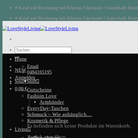
Zum
♥ Kauf auf Rechnung mit Klarna Checkout // Innerhalb Deutsc
Inhalt
springen
♥ Kauf auf Rechnung mit Klarna Checkout // Innerhalb Deutsc
Suchen
nach:
Home
Email
NEW
0484165195
Anmelden
Soul♥Stuff
0,00
€
Gutscheine
Fashion Love
Armbänder
EveryDay-Taschen
Schmuck – Wie anhänglich…
Kosmetik & Pflege
Es befinden sich keine Produkte im Warenkorb.
Living
Zurück zum Shop
Aufbewahrung