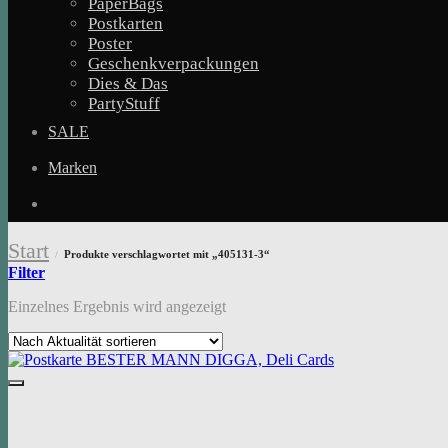
PaperBags
Postkarten
Poster
Geschenkverpackungen
Dies & Das
PartyStuff
SALE
Marken
Start
Produkte verschlagwortet mit „405131-3“
/
Filter
Einzelnes Ergebnis wird angezeigt