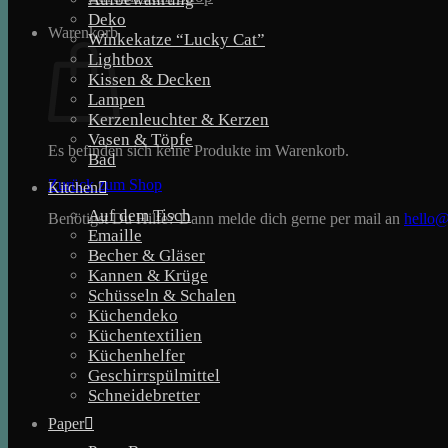
Deko
Warenkorb
Winkekatze “Lucky Cat”
Lightbox
Kissen & Decken
Lampen
Kerzenleuchter & Kerzen
Vasen & Töpfe
Es befinden sich keine Produkte im Warenkorb.
Bad
Zurück zum Shop
Kitchen
Auf dem Tisch
Benötigst Du Hilfe? Dann melde dich gerne per mail an
hello@
Emaille
Becher & Gläser
Kannen & Krüge
Schüsseln & Schalen
Küchendeko
Küchentextilien
Küchenhelfer
Geschirrspülmittel
Schneidebretter
Paper