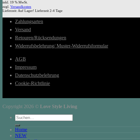
inkl. 19 % MwSt.
zzgl.
Versandkosten
Lieferzeit:
Auf Lager! Lieferzeit 2-4 Tage
Zahlungsarten
Versand
Retouren/Rücksendungen
Widerrufsbelehrung/ Muster-Widerrufsformular
AGB
Impressum
Datenschutzbelehrung
Cookie-Richtlinie
Copyright 2026 ©
Love Style Living
Suchen
nach:
Home
NEW