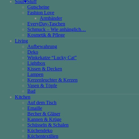
Soul♥Stuff
Gutscheine
Fashion Love
Armbänder
EveryDay-Taschen
Schmuck – Wie anhänglich…
Kosmetik & Pflege
Living
Aufbewahrung
Deko
Winkekatze “Lucky Cat”
Lightbox
Kissen & Decken
Lampen
Kerzenleuchter & Kerzen
Vasen & Töpfe
Bad
Kitchen
Auf dem Tisch
Emaille
Becher & Gläser
Kannen & Krüge
Schüsseln & Schalen
Küchendeko
Küchentextilien