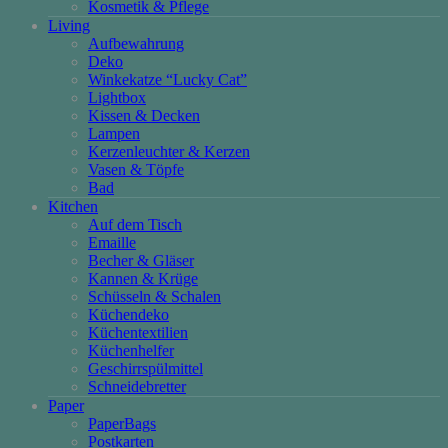
Kosmetik & Pflege
Living
Aufbewahrung
Deko
Winkekatze “Lucky Cat”
Lightbox
Kissen & Decken
Lampen
Kerzenleuchter & Kerzen
Vasen & Töpfe
Bad
Kitchen
Auf dem Tisch
Emaille
Becher & Gläser
Kannen & Krüge
Schüsseln & Schalen
Küchendeko
Küchentextilien
Küchenhelfer
Geschirrspülmittel
Schneidebretter
Paper
PaperBags
Postkarten