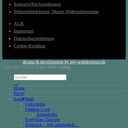
Retouren/Rücksendungen
Widerrufsbelehrung/ Muster-Widerrufsformular
AGB
Impressum
Datenschutzbelehrung
Cookie-Richtlinie
design & development by my-webdesigner.de
Copyright 2026 ©
Love Style Living
Suchen
nach:
Home
NEW
Soul♥Stuff
Gutscheine
Fashion Love
Armbänder
EveryDay-Taschen
Schmuck – Wie anhänglich…