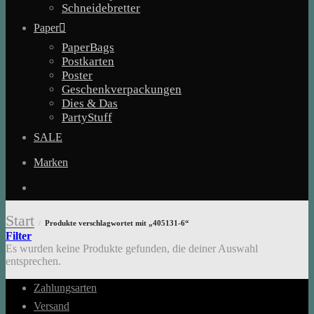
Schneidebretter
Paper
PaperBags
Postkarten
Poster
Geschenkverpackungen
Dies & Das
PartyStuff
SALE
Marken
Start
Produkte verschlagwortet mit „405131-6“
/
Filter
Es wurden keine Produkte gefunden, die deiner Auswahl
entsprechen.
Zahlungsarten
Versand