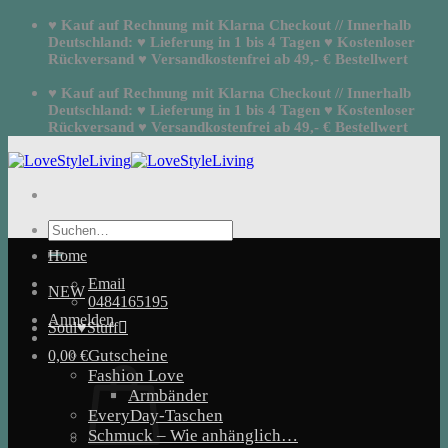
Zum
♥ Kauf auf Rechnung mit Klarna Checkout // Innerhalb
Inhalt
Deutschland: ♥ Lieferung in 1 bis 4 Tagen ♥ Kostenloser
springen
Rückversand ♥ Versandkostenfrei ab 49,- € Bestellwert
♥ Kauf auf Rechnung mit Klarna Checkout // Innerhalb
Deutschland: ♥ Lieferung in 1 bis 4 Tagen ♥ Kostenloser
Rückversand ♥ Versandkostenfrei ab 49,- € Bestellwert
Suchen
nach:
Home
Email
NEW
0484165195
Anmelden
Soul♥Stuff
Gutscheine
0,00
€
Fashion Love
Armbänder
EveryDay-Taschen
Schmuck – Wie anhänglich…