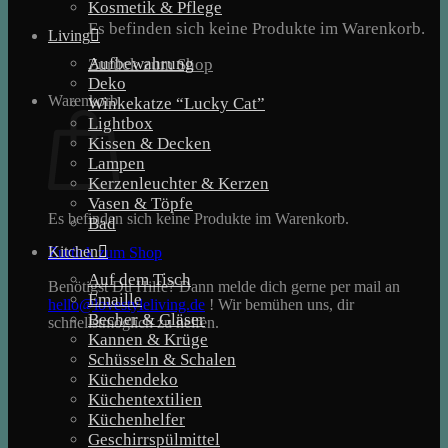
Kosmetik & Pflege
Es befinden sich keine Produkte im Warenkorb.
Living
Aufbewahrung
Zurück zum Shop
Deko
Warenkorb
Winkekatze “Lucky Cat”
Lightbox
Kissen & Decken
Lampen
Kerzenleuchter & Kerzen
Vasen & Töpfe
Es befinden sich keine Produkte im Warenkorb.
Bad
Kitchen
Zurück zum Shop
Auf dem Tisch
Benötigst Du Hilfe? Dann melde dich gerne per mail an
Emaille
hello@lovestyleliving.de
! Wir bemühen uns, dir
Becher & Gläser
schnellstmöglich zu helfen.
Kannen & Krüge
Schüsseln & Schalen
Küchendeko
Küchentextilien
Küchenhelfer
Geschirrspülmittel