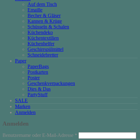
Auf dem Tisch
Emaille
Becher & Gläser
Kannen & Krüge
Schüsseln & Schalen
Küchendeko
Küchentextilien
Küchenhelfer
Geschirrspülmittel
Schneidebretter
Paper
PaperBags
Postkarten
Poster
Geschenkverpackungen
Dies & Das
PartyStuff
SALE
Marken
Anmelden
Anmelden
Erforderlich
Benutzername oder E-Mail-Adresse
*