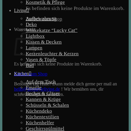
Kosmetik & Pflege
Es befinden sich keine Produkte im Warenkorb.
Living
Aufbewahrung
Zurück zum Shop
Deko
Warenkorb
Winkekatze “Lucky Cat”
Lightbox
Kissen & Decken
Lampen
Kerzenleuchter & Kerzen
Vasen & Töpfe
Es befinden sich keine Produkte im Warenkorb.
Bad
Kitchen
Zurück zum Shop
Auf dem Tisch
Benötigst Du Hilfe? Dann melde dich gerne per mail an
Emaille
hello@lovestyleliving.de
! Wir bemühen uns, dir
Becher & Gläser
schnellstmöglich zu helfen.
Kannen & Krüge
Schüsseln & Schalen
Küchendeko
Küchentextilien
Küchenhelfer
Geschirrspülmittel