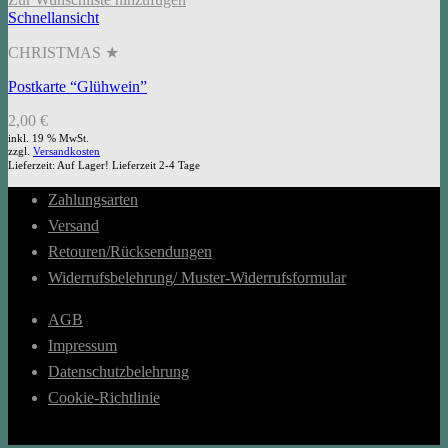
Schnellansicht
CHRISTMAS ★
Postkarte “Glühwein”
2,00
€
inkl. 19 % MwSt.
zzgl.
Versandkosten
Lieferzeit:
Auf Lager! Lieferzeit 2-4 Tage
Zahlungsarten
Versand
Retouren/Rücksendungen
Widerrufsbelehrung/ Muster-Widerrufsformular
AGB
Impressum
Datenschutzbelehrung
Cookie-Richtlinie