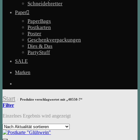
Schneidebretter
Paper
PaperBags
Postkarten
Poster
Geschenkverpackungen
Dies & Das
PartyStuff
SALE
Marken
Start
Produkte verschlagwortet mit „40550-7“
/
Filter
Einzelnes Ergebnis wird angezeigt