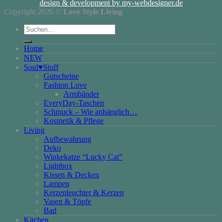
design & development by my-webdesigner.de
Copyright 2026 ©
Love Style Living
Suchen
nach:
Home
NEW
Soul♥Stuff
Gutscheine
Fashion Love
Armbänder
EveryDay-Taschen
Schmuck – Wie anhänglich…
Kosmetik & Pflege
Living
Aufbewahrung
Deko
Winkekatze “Lucky Cat”
Lightbox
Kissen & Decken
Lampen
Kerzenleuchter & Kerzen
Vasen & Töpfe
Bad
Kitchen