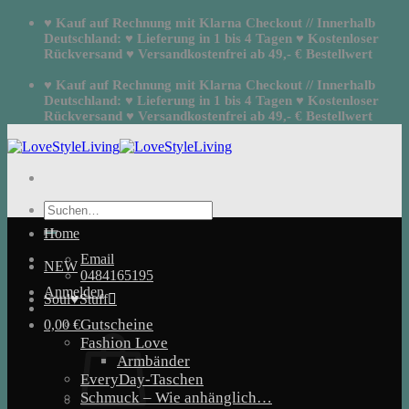
Zum
♥ Kauf auf Rechnung mit Klarna Checkout // Innerhalb
Inhalt
Deutschland: ♥ Lieferung in 1 bis 4 Tagen ♥ Kostenloser
springen
Rückversand ♥ Versandkostenfrei ab 49,- € Bestellwert
♥ Kauf auf Rechnung mit Klarna Checkout // Innerhalb
Deutschland: ♥ Lieferung in 1 bis 4 Tagen ♥ Kostenloser
Rückversand ♥ Versandkostenfrei ab 49,- € Bestellwert
Suchen
nach:
Home
Email
NEW
0484165195
Anmelden
Soul♥Stuff
Gutscheine
0,00
€
Fashion Love
Armbänder
EveryDay-Taschen
Schmuck – Wie anhänglich…