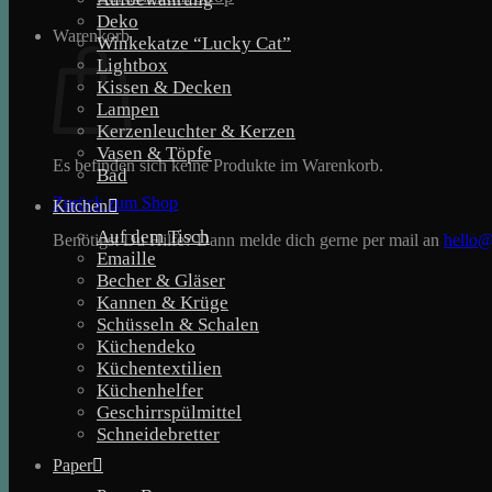
Deko
Warenkorb
Winkekatze “Lucky Cat”
Lightbox
Kissen & Decken
Lampen
Kerzenleuchter & Kerzen
Vasen & Töpfe
Es befinden sich keine Produkte im Warenkorb.
Bad
Zurück zum Shop
Kitchen
Auf dem Tisch
Benötigst Du Hilfe? Dann melde dich gerne per mail an
hello@
Emaille
Becher & Gläser
Kannen & Krüge
Schüsseln & Schalen
Küchendeko
Küchentextilien
Küchenhelfer
Geschirrspülmittel
Schneidebretter
Paper