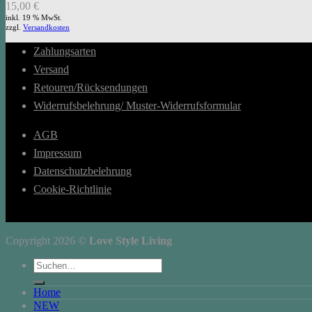
15,00
€
inkl. 19 % MwSt.
zzgl.
Versandkosten
Zahlungsarten
Versand
Retouren/Rücksendungen
Widerrufsbelehrung/ Muster-Widerrufsformular
AGB
Impressum
Datenschutzbelehrung
Cookie-Richtlinie
Copyright 2026 ©
Love Style Living
Suchen
nach:
Home
NEW