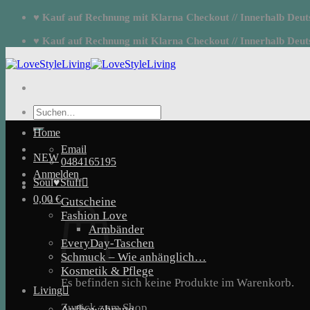
Zum
♥ Kauf auf Rechnung mit Klarna Checkout // Innerhalb Deutsc
Inhalt
springen
♥ Kauf auf Rechnung mit Klarna Checkout // Innerhalb Deutsc
Suchen
nach:
Home
Email
NEW
0484165195
Anmelden
Soul♥Stuff
0,00
€
Gutscheine
Fashion Love
Armbänder
EveryDay-Taschen
Schmuck – Wie anhänglich…
Kosmetik & Pflege
Es befinden sich keine Produkte im Warenkorb.
Living
Zurück zum Shop
Aufbewahrung