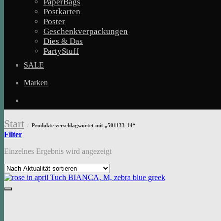
PaperBags
Postkarten
Poster
Geschenkverpackungen
Dies & Das
PartyStuff
SALE
Marken
Start
Produkte verschlagwortet mit „501133-14“
/
Filter
Einzelnes Ergebnis wird angezeigt