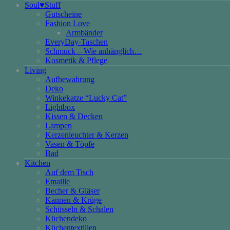
Soul♥Stuff
Gutscheine
Fashion Love
Armbänder
EveryDay-Taschen
Schmuck – Wie anhänglich…
Kosmetik & Pflege
Living
Aufbewahrung
Deko
Winkekatze “Lucky Cat”
Lightbox
Kissen & Decken
Lampen
Kerzenleuchter & Kerzen
Vasen & Töpfe
Bad
Kitchen
Auf dem Tisch
Emaille
Becher & Gläser
Kannen & Krüge
Schüsseln & Schalen
Küchendeko
Küchentextilien