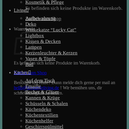
Kosmetik & Pflege
Es befinden sich keine Produkte im Warenkorb.
Living
Aufbewahrung
Zurück zum Shop
Deko
Warenkorb
Winkekatze “Lucky Cat”
Lightbox
Kissen & Decken
Lampen
Kerzenleuchter & Kerzen
Vasen & Töpfe
Es befinden sich keine Produkte im Warenkorb.
Bad
Kitchen
Zurück zum Shop
Auf dem Tisch
Benötigst Du Hilfe? Dann melde dich gerne per mail an
Emaille
hello@lovestyleliving.de
! Wir bemühen uns, dir
Becher & Gläser
schnellstmöglich zu helfen.
Kannen & Krüge
Schüsseln & Schalen
Küchendeko
Küchentextilien
Küchenhelfer
Geschirrspülmittel