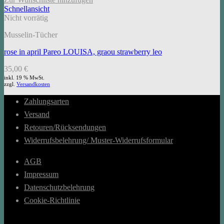
Schnellansicht
Nicht vorrätig
Musselin-Tücher
rose in april Pareo LOUISA, graou strawberry leo
35,00
€
inkl. 19 % MwSt.
zzgl.
Versandkosten
Zahlungsarten
Versand
Retouren/Rücksendungen
Widerrufsbelehrung/ Muster-Widerrufsformular
AGB
Impressum
Datenschutzbelehrung
Cookie-Richtlinie