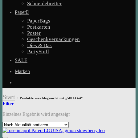
Schneidebretter
Paper
PaperBags
Postkarten
Poster
Geschenkverpackungen
Dies & Das
PartyStuff
SALE
Marken
Start
Produkte verschlagwortet mit „501133-4“
/
Filter
Einzelnes Ergebnis wird angezeigt