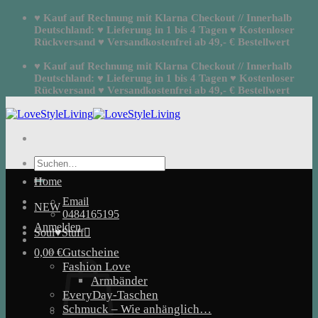
Zum
♥ Kauf auf Rechnung mit Klarna Checkout // Innerhalb
Inhalt
Deutschland: ♥ Lieferung in 1 bis 4 Tagen ♥ Kostenloser
springen
Rückversand ♥ Versandkostenfrei ab 49,- € Bestellwert
♥ Kauf auf Rechnung mit Klarna Checkout // Innerhalb
Deutschland: ♥ Lieferung in 1 bis 4 Tagen ♥ Kostenloser
Rückversand ♥ Versandkostenfrei ab 49,- € Bestellwert
Suchen
nach:
Home
Email
NEW
0484165195
Anmelden
Soul♥Stuff
Gutscheine
0,00
€
Fashion Love
Armbänder
EveryDay-Taschen
Schmuck – Wie anhänglich…