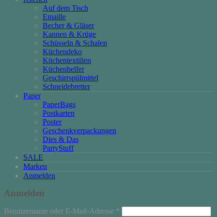
Auf dem Tisch
Emaille
Becher & Gläser
Kannen & Krüge
Schüsseln & Schalen
Küchendeko
Küchentextilien
Küchenhelfer
Geschirrspülmittel
Schneidebretter
Paper
PaperBags
Postkarten
Poster
Geschenkverpackungen
Dies & Das
PartyStuff
SALE
Marken
Anmelden
Anmelden
Erforderlich
Benutzername oder E-Mail-Adresse
*