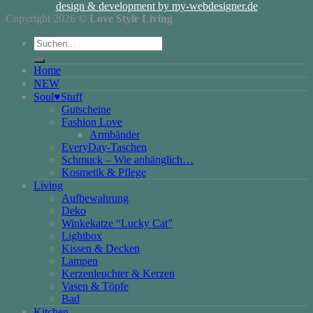
design & development by my-webdesigner.de
Copyright 2026 ©
Love Style Living
Suchen
nach:
Home
NEW
Soul♥Stuff
Gutscheine
Fashion Love
Armbänder
EveryDay-Taschen
Schmuck – Wie anhänglich…
Kosmetik & Pflege
Living
Aufbewahrung
Deko
Winkekatze “Lucky Cat”
Lightbox
Kissen & Decken
Lampen
Kerzenleuchter & Kerzen
Vasen & Töpfe
Bad
Kitchen