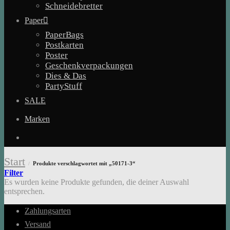
Schneidebretter
Paper
PaperBags
Postkarten
Poster
Geschenkverpackungen
Dies & Das
PartyStuff
SALE
Marken
Start
Produkte verschlagwortet mit „50171-3“
/
Filter
Es wurden keine Produkte gefunden, die deiner Auswahl
entsprechen.
Zahlungsarten
Versand