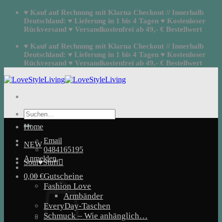
Zum
♥ Kauf auf Rechnung mit Klarna Checkout // Innerhalb
Inhalt
Deutschland: ♥ Lieferung in 1 bis 4 Tagen ♥ Kostenloser
springen
Rückversand ♥ Versandkostenfrei ab 49,- € Bestellwert
♥ Kauf auf Rechnung mit Klarna Checkout // Innerhalb
Deutschland: ♥ Lieferung in 1 bis 4 Tagen ♥ Kostenloser
Rückversand ♥ Versandkostenfrei ab 49,- € Bestellwert
Suchen
nach:
Home
Email
NEW
0484165195
Anmelden
Soul♥Stuff
Gutscheine
0,00
€
Fashion Love
Armbänder
EveryDay-Taschen
Schmuck – Wie anhänglich…