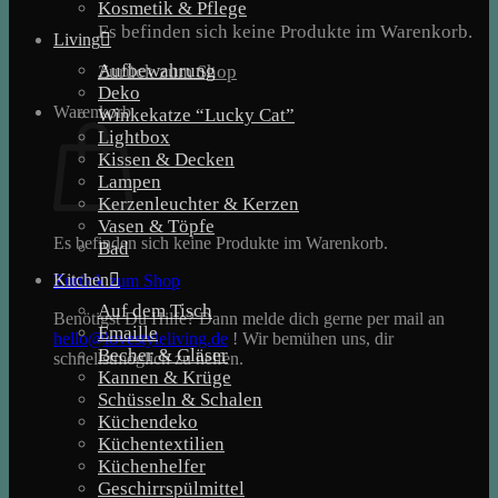
Kosmetik & Pflege
Es befinden sich keine Produkte im Warenkorb.
Living
Aufbewahrung
Zurück zum Shop
Deko
Warenkorb
Winkekatze “Lucky Cat”
Lightbox
Kissen & Decken
Lampen
Kerzenleuchter & Kerzen
Vasen & Töpfe
Es befinden sich keine Produkte im Warenkorb.
Bad
Kitchen
Zurück zum Shop
Auf dem Tisch
Benötigst Du Hilfe? Dann melde dich gerne per mail an
Emaille
hello@lovestyleliving.de
! Wir bemühen uns, dir
Becher & Gläser
schnellstmöglich zu helfen.
Kannen & Krüge
Schüsseln & Schalen
Küchendeko
Küchentextilien
Küchenhelfer
Geschirrspülmittel