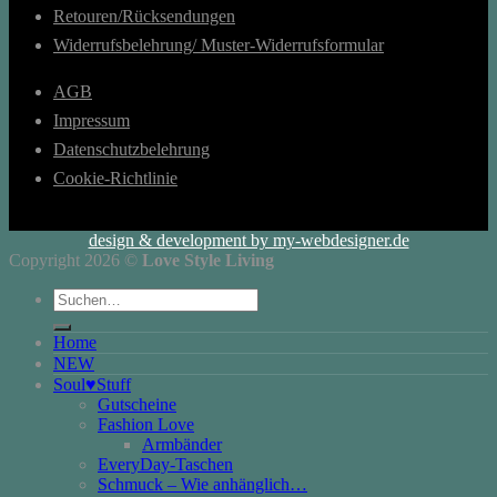
Retouren/Rücksendungen
Widerrufsbelehrung/ Muster-Widerrufsformular
AGB
Impressum
Datenschutzbelehrung
Cookie-Richtlinie
design & development by my-webdesigner.de
Copyright 2026 ©
Love Style Living
Suchen
nach:
Home
NEW
Soul♥Stuff
Gutscheine
Fashion Love
Armbänder
EveryDay-Taschen
Schmuck – Wie anhänglich…