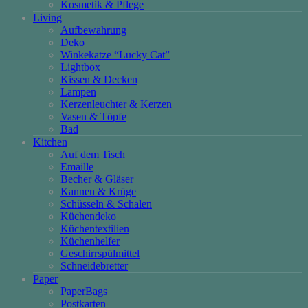
Kosmetik & Pflege
Living
Aufbewahrung
Deko
Winkekatze “Lucky Cat”
Lightbox
Kissen & Decken
Lampen
Kerzenleuchter & Kerzen
Vasen & Töpfe
Bad
Kitchen
Auf dem Tisch
Emaille
Becher & Gläser
Kannen & Krüge
Schüsseln & Schalen
Küchendeko
Küchentextilien
Küchenhelfer
Geschirrspülmittel
Schneidebretter
Paper
PaperBags
Postkarten