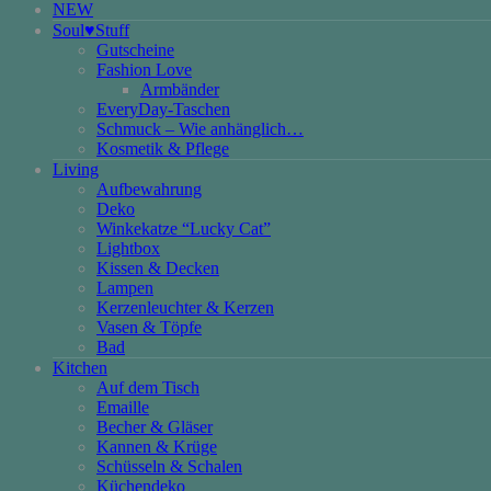
NEW
Soul♥Stuff
Gutscheine
Fashion Love
Armbänder
EveryDay-Taschen
Schmuck – Wie anhänglich…
Kosmetik & Pflege
Living
Aufbewahrung
Deko
Winkekatze “Lucky Cat”
Lightbox
Kissen & Decken
Lampen
Kerzenleuchter & Kerzen
Vasen & Töpfe
Bad
Kitchen
Auf dem Tisch
Emaille
Becher & Gläser
Kannen & Krüge
Schüsseln & Schalen
Küchendeko