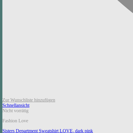
Zur Wunschliste hinzufügen
Schnellansicht
Nicht vorrätig
Fashion Love
Sisters Department Sweatshirt LOVE, dark pink