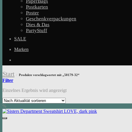
PaperBags
Postkarten
Poster
Geschenkverpackungen
Dies & Das
PartyStuff
SALE
Marken
Start
Produkte verschlagwortet mit „50179-32“
/
Filter
Einzelnes Ergebnis wird angezeigt
%