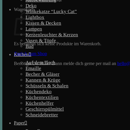
Deko
Warenkorb
Winkekatze “Lucky Cat”
Lightbox
Kissen & Decken
Lampen
Kerzenleuchter & Kerzen
Vasen & Töpfe
Es befinden sich keine Produkte im Warenkorb.
Bad
Zurück zum Shop
Kitchen
Auf dem Tisch
Benötigst Du Hilfe? Dann melde dich gerne per mail an
hello@
Emaille
Becher & Gläser
Kannen & Krüge
Schüsseln & Schalen
Küchendeko
Küchentextilien
Küchenhelfer
Geschirrspülmittel
Schneidebretter
Paper