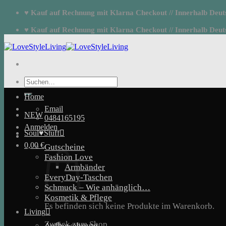
Zum
♥ Kauf auf Rechnung mit Klarna Checkout // Innerhalb Deutsc
Inhalt
springen
♥ Kauf auf Rechnung mit Klarna Checkout // Innerhalb Deutsc
Suchen
nach:
Home
Email
NEW
0484165195
Anmelden
Soul♥Stuff
0,00
€
Gutscheine
Fashion Love
Armbänder
EveryDay-Taschen
Schmuck – Wie anhänglich…
Kosmetik & Pflege
Es befinden sich keine Produkte im Warenkorb.
Living
Zurück zum Shop
Aufbewahrung