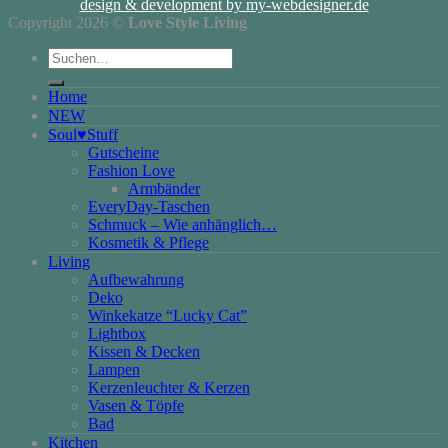
design & development by my-webdesigner.de
Copyright 2026 ©
Love Style Living
Suchen
nach:
Home
NEW
Soul♥Stuff
Gutscheine
Fashion Love
Armbänder
EveryDay-Taschen
Schmuck – Wie anhänglich…
Kosmetik & Pflege
Living
Aufbewahrung
Deko
Winkekatze “Lucky Cat”
Lightbox
Kissen & Decken
Lampen
Kerzenleuchter & Kerzen
Vasen & Töpfe
Bad
Kitchen