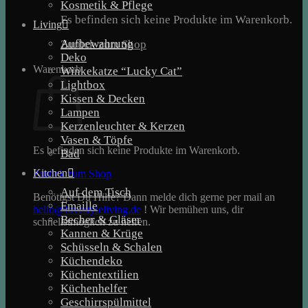
Kosmetik & Pflege
Es befinden sich keine Produkte im Warenkorb.
Living
Aufbewahrung
Zurück zum Shop
Deko
Warenkorb
Winkekatze “Lucky Cat”
Lightbox
Kissen & Decken
Lampen
Kerzenleuchter & Kerzen
Vasen & Töpfe
Es befinden sich keine Produkte im Warenkorb.
Bad
Kitchen
Zurück zum Shop
Auf dem Tisch
Benötigst Du Hilfe? Dann melde dich gerne per mail an
Emaille
hello@lovestyleliving.de
! Wir bemühen uns, dir
Becher & Gläser
schnellstmöglich zu helfen.
Kannen & Krüge
Schüsseln & Schalen
Küchendeko
Küchentextilien
Küchenhelfer
Geschirrspülmittel