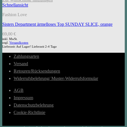
Schnellansicht
Fashion Love
Sisters Department ärmelloses Top SUNDAY SLICE, orange
69,00
€
inkl. MwSt.
zzgl.
Versandkosten
Lieferzeit:
Auf Lager! Lieferzeit 2-4 Tage
Zahlungsarten
Versand
Retouren/Rücksendungen
Widerrufsbelehrung/ Muster-Widerrufsformular
AGB
Impressum
Datenschutzbelehrung
Cookie-Richtlinie