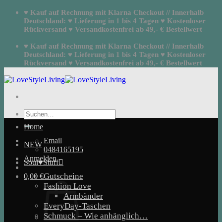
Zum
♥ Kauf auf Rechnung mit Klarna Checkout // Innerhalb
Inhalt
Deutschland: ♥ Lieferung in 1 bis 4 Tagen ♥ Kostenloser
springen
Rückversand ♥ Versandkostenfrei ab 49,- € Bestellwert
♥ Kauf auf Rechnung mit Klarna Checkout // Innerhalb
Deutschland: ♥ Lieferung in 1 bis 4 Tagen ♥ Kostenloser
Rückversand ♥ Versandkostenfrei ab 49,- € Bestellwert
Suchen
nach:
Home
Email
NEW
0484165195
Anmelden
Soul♥Stuff
Gutscheine
0,00
€
Fashion Love
Armbänder
EveryDay-Taschen
Schmuck – Wie anhänglich…