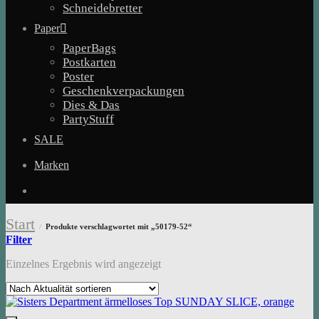
Schneidebretter
Paper
PaperBags
Postkarten
Poster
Geschenkverpackungen
Dies & Das
PartyStuff
SALE
Marken
Start
Produkte verschlagwortet mit „50179-52“
/
Filter
Einzelnes Ergebnis wird angezeigt