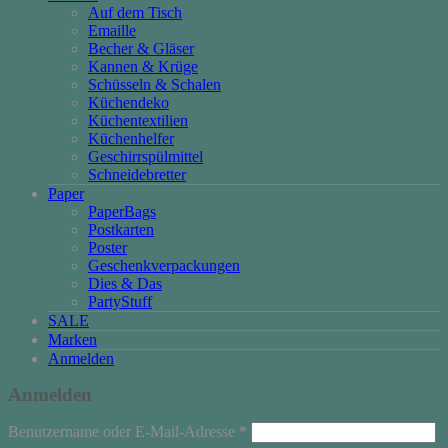
Auf dem Tisch
Emaille
Becher & Gläser
Kannen & Krüge
Schüsseln & Schalen
Küchendeko
Küchentextilien
Küchenhelfer
Geschirrspülmittel
Schneidebretter
Paper
PaperBags
Postkarten
Poster
Geschenkverpackungen
Dies & Das
PartyStuff
SALE
Marken
Anmelden
Anmelden
Erforderlich
Benutzername oder E-Mail-Adresse
*