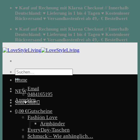
Zum
♥ Kauf auf Rechnung mit Klarna Checkout // Innerhalb
Inhalt
Deutschland: ♥ Lieferung in 1 bis 4 Tagen ♥ Kostenloser
springen
Rückversand ♥ Versandkostenfrei ab 49,- € Bestellwert
♥ Kauf auf Rechnung mit Klarna Checkout // Innerhalb
Deutschland: ♥ Lieferung in 1 bis 4 Tagen ♥ Kostenloser
Rückversand ♥ Versandkostenfrei ab 49,- € Bestellwert
Suchen
nach:
Home
Email
NEW
0484165195
Anmelden
Soul♥Stuff
Gutscheine
0,00
€
Fashion Love
Armbänder
EveryDay-Taschen
Schmuck – Wie anhänglich…