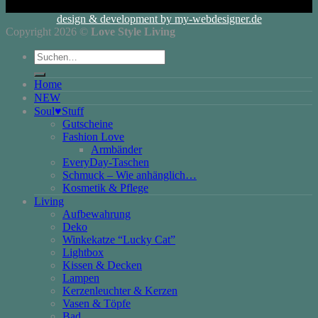
design & development by my-webdesigner.de
Copyright 2026 ©
Love Style Living
Suchen
nach:
Home
NEW
Soul♥Stuff
Gutscheine
Fashion Love
Armbänder
EveryDay-Taschen
Schmuck – Wie anhänglich…
Kosmetik & Pflege
Living
Aufbewahrung
Deko
Winkekatze “Lucky Cat”
Lightbox
Kissen & Decken
Lampen
Kerzenleuchter & Kerzen
Vasen & Töpfe
Bad