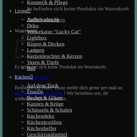
Kosmetik & Pflege
Es befinden sich keine Produkte im Warenkorb.
Living
Aufbewahrung
Zurück zum Shop
Deko
Warenkorb
Winkekatze “Lucky Cat”
Lightbox
Kissen & Decken
Lampen
Kerzenleuchter & Kerzen
Vasen & Töpfe
Es befinden sich keine Produkte im Warenkorb.
Bad
Kitchen
Zurück zum Shop
Auf dem Tisch
Benötigst Du Hilfe? Dann melde dich gerne per mail an
Emaille
hello@lovestyleliving.de
! Wir bemühen uns, dir
Becher & Gläser
schnellstmöglich zu helfen.
Kannen & Krüge
Schüsseln & Schalen
Küchendeko
Küchentextilien
Küchenhelfer
Geschirrspülmittel