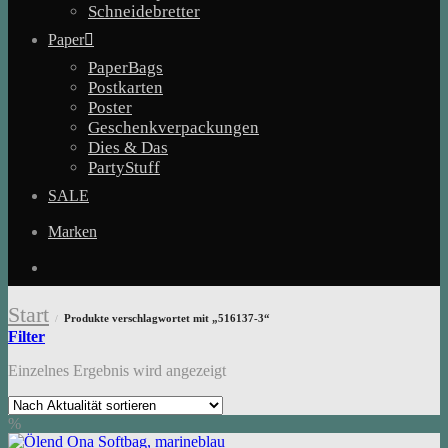
Schneidebretter
Paper
PaperBags
Postkarten
Poster
Geschenkverpackungen
Dies & Das
PartyStuff
SALE
Marken
Start
Produkte verschlagwortet mit „516137-3“
/
Filter
Einzelnes Ergebnis wird angezeigt
%