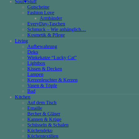
Soul♥Stuff
Gutscheine
Fashion Love
Armbänder
EveryDay-Taschen
Schmuck – Wie anhänglich…
Kosmetik & Pflege
Living
Aufbewahrung
Deko
Winkekatze “Lucky Cat”
Lightbox
Kissen & Decken
Lampen
Kerzenleuchter & Kerzen
Vasen & Töpfe
Bad
Kitchen
Auf dem Tisch
Emaille
Becher & Gläser
Kannen & Krüge
Schüsseln & Schalen
Küchendeko
Küchentextilien