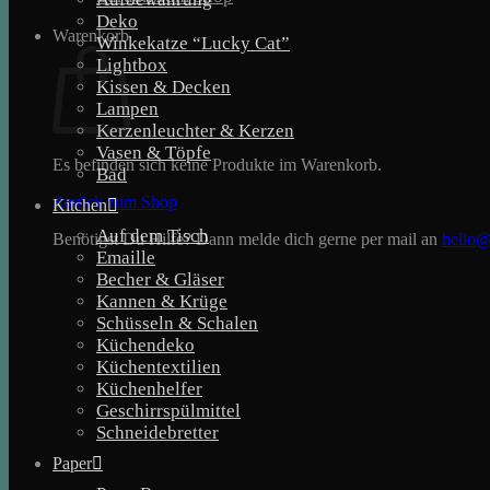
Deko
Warenkorb
Winkekatze “Lucky Cat”
Lightbox
Kissen & Decken
Lampen
Kerzenleuchter & Kerzen
Vasen & Töpfe
Es befinden sich keine Produkte im Warenkorb.
Bad
Zurück zum Shop
Kitchen
Auf dem Tisch
Benötigst Du Hilfe? Dann melde dich gerne per mail an
hello@
Emaille
Becher & Gläser
Kannen & Krüge
Schüsseln & Schalen
Küchendeko
Küchentextilien
Küchenhelfer
Geschirrspülmittel
Schneidebretter
Paper