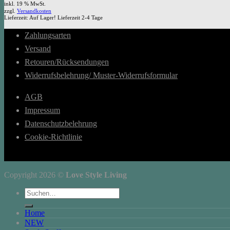
inkl. 19 % MwSt.
zzgl.
Versandkosten
Lieferzeit:
Auf Lager! Lieferzeit 2-4 Tage
Zahlungsarten
Versand
Retouren/Rücksendungen
Widerrufsbelehrung/ Muster-Widerrufsformular
AGB
Impressum
Datenschutzbelehrung
Cookie-Richtlinie
Copyright 2026 ©
Love Style Living
Suchen
nach:
Home
NEW