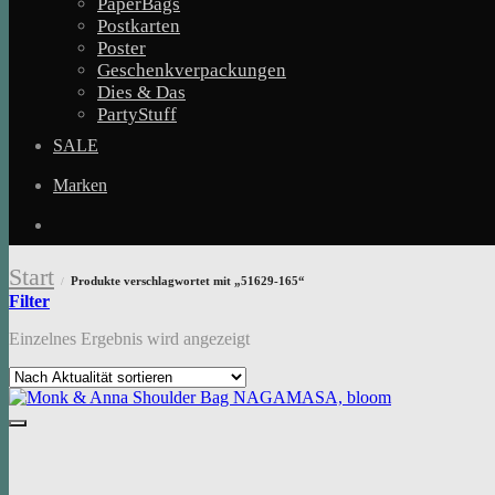
PaperBags
Postkarten
Poster
Geschenkverpackungen
Dies & Das
PartyStuff
SALE
Marken
Start
Produkte verschlagwortet mit „51629-165“
/
Filter
Einzelnes Ergebnis wird angezeigt