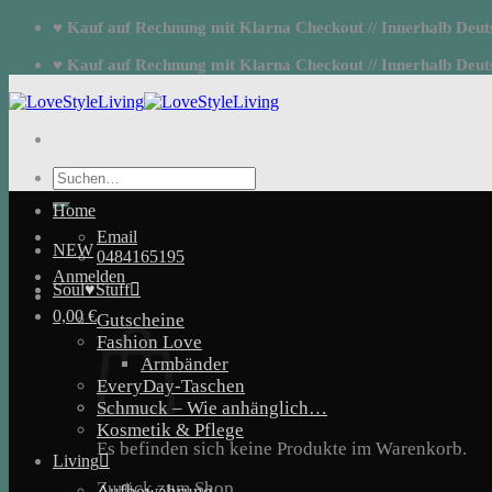
Zum
♥ Kauf auf Rechnung mit Klarna Checkout // Innerhalb Deutsc
Inhalt
springen
♥ Kauf auf Rechnung mit Klarna Checkout // Innerhalb Deutsc
Suchen
nach:
Home
Email
NEW
0484165195
Anmelden
Soul♥Stuff
0,00
€
Gutscheine
Fashion Love
Armbänder
EveryDay-Taschen
Schmuck – Wie anhänglich…
Kosmetik & Pflege
Es befinden sich keine Produkte im Warenkorb.
Living
Zurück zum Shop
Aufbewahrung