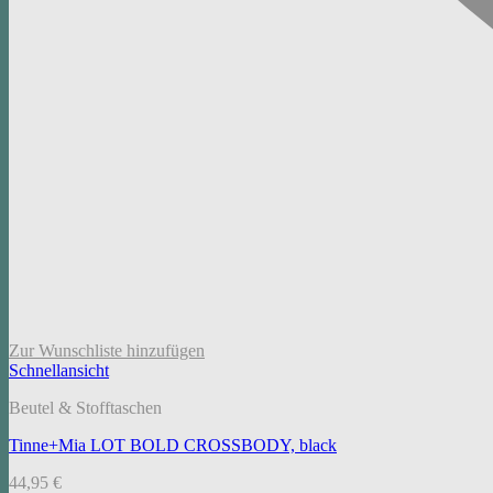
Zur Wunschliste hinzufügen
Schnellansicht
Beutel & Stofftaschen
Tinne+Mia LOT BOLD CROSSBODY, black
44,95
€