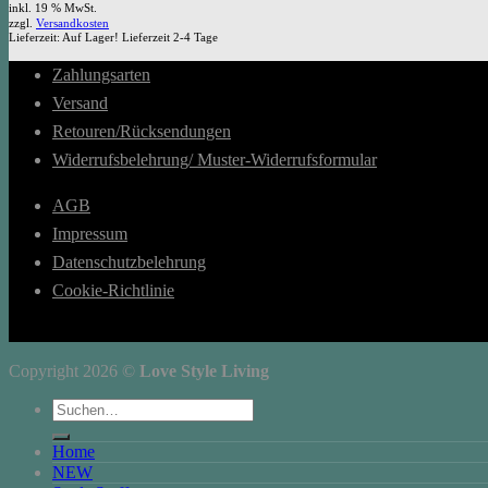
inkl. 19 % MwSt.
zzgl.
Versandkosten
Lieferzeit:
Auf Lager! Lieferzeit 2-4 Tage
Zahlungsarten
Versand
Retouren/Rücksendungen
Widerrufsbelehrung/ Muster-Widerrufsformular
AGB
Impressum
Datenschutzbelehrung
Cookie-Richtlinie
Copyright 2026 ©
Love Style Living
Suchen
nach:
Home
NEW