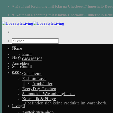
Zum
♥ Kauf auf Rechnung mit Klarna Checkout // Innerhalb Deutsc
Inhalt
springen
♥ Kauf auf Rechnung mit Klarna Checkout // Innerhalb Deutsc
Suchen
nach:
Home
Email
NEW
0484165195
Anmelden
Soul♥Stuff
0,00
€
Gutscheine
Fashion Love
Armbänder
EveryDay-Taschen
Schmuck – Wie anhänglich…
Kosmetik & Pflege
Es befinden sich keine Produkte im Warenkorb.
Living
Zurück zum Shop
Aufbewahrung