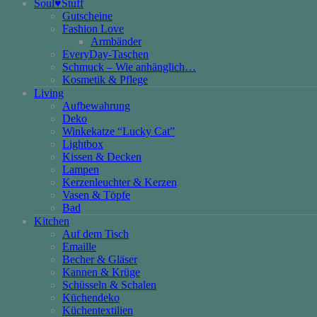
Soul♥Stuff
Gutscheine
Fashion Love
Armbänder
EveryDay-Taschen
Schmuck – Wie anhänglich…
Kosmetik & Pflege
Living
Aufbewahrung
Deko
Winkekatze “Lucky Cat”
Lightbox
Kissen & Decken
Lampen
Kerzenleuchter & Kerzen
Vasen & Töpfe
Bad
Kitchen
Auf dem Tisch
Emaille
Becher & Gläser
Kannen & Krüge
Schüsseln & Schalen
Küchendeko
Küchentextilien