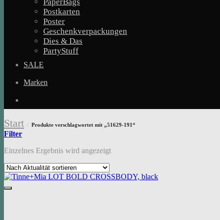
PaperBags
Postkarten
Poster
Geschenkverpackungen
Dies & Das
PartyStuff
SALE
Marken
Start
Produkte verschlagwortet mit „51629-191“
/
Filter
Einzelnes Ergebnis wird angezeigt