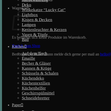
Deko
Warenkorb
Winkekatze “Lucky Cat”
Lightbox
Kissen & Decken
Lampen
Kerzenleuchter & Kerzen
Vasen & Töpfe
Es befinden sich keine Produkte im Warenkorb.
Bad
Zurück zum Shop
Kitchen
Auf dem Tisch
Benötigst Du Hilfe? Dann melde dich gerne per mail an
hello@
Emaille
Becher & Gläser
Kannen & Krüge
Schüsseln & Schalen
Küchendeko
Küchentextilien
Küchenhelfer
Geschirrspülmittel
Schneidebretter
Paper