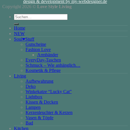
design & development by my-webdesigner.de
Copyright 2026 ©
Love Style Living
Suchen
nach:
Home
NEW
Soul♥Stuff
Gutscheine
Fashion Love
Armbänder
EveryDay-Taschen
Schmuck – Wie anhänglich…
Kosmetik & Pflege
Living
Aufbewahrung
Deko
Winkekatze “Lucky Cat”
Lightbox
Kissen & Decken
Lampen
Kerzenleuchter & Kerzen
Vasen & Töpfe
Bad
Kitchen