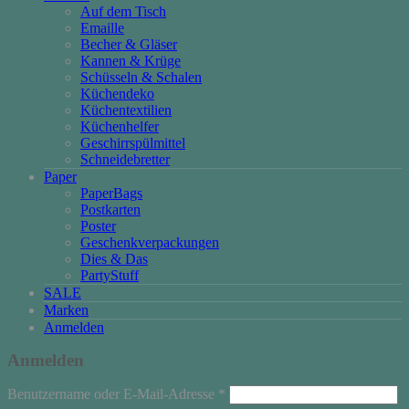
Auf dem Tisch
Emaille
Becher & Gläser
Kannen & Krüge
Schüsseln & Schalen
Küchendeko
Küchentextilien
Küchenhelfer
Geschirrspülmittel
Schneidebretter
Paper
PaperBags
Postkarten
Poster
Geschenkverpackungen
Dies & Das
PartyStuff
SALE
Marken
Anmelden
Anmelden
Erforderlich
Benutzername oder E-Mail-Adresse
*