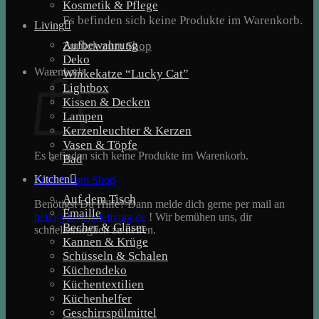
Kosmetik & Pflege
Es befinden sich keine Produkte im Warenkorb.
Living
Aufbewahrung
Zurück zum Shop
Deko
Warenkorb
Winkekatze “Lucky Cat”
Lightbox
Kissen & Decken
Lampen
Kerzenleuchter & Kerzen
Vasen & Töpfe
Es befinden sich keine Produkte im Warenkorb.
Bad
Kitchen
Zurück zum Shop
Auf dem Tisch
Benötigst Du Hilfe? Dann melde dich gerne per mail an
Emaille
hello@lovestyleliving.de
! Wir bemühen uns, dir
Becher & Gläser
schnellstmöglich zu helfen.
Kannen & Krüge
Schüsseln & Schalen
Küchendeko
Küchentextilien
Küchenhelfer
Geschirrspülmittel