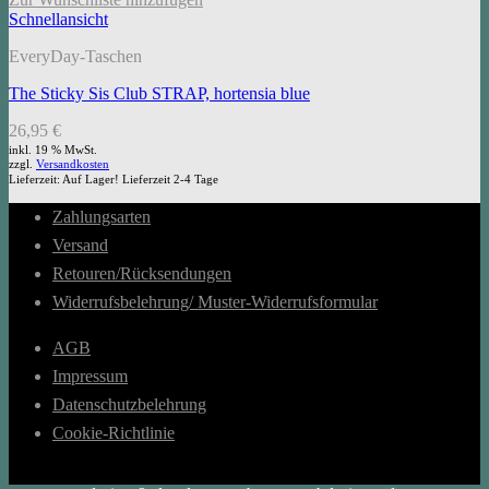
Schnellansicht
EveryDay-Taschen
The Sticky Sis Club STRAP, hortensia blue
26,95
€
inkl. 19 % MwSt.
zzgl.
Versandkosten
Lieferzeit:
Auf Lager! Lieferzeit 2-4 Tage
Zahlungsarten
Versand
Retouren/Rücksendungen
Widerrufsbelehrung/ Muster-Widerrufsformular
AGB
Impressum
Datenschutzbelehrung
Cookie-Richtlinie