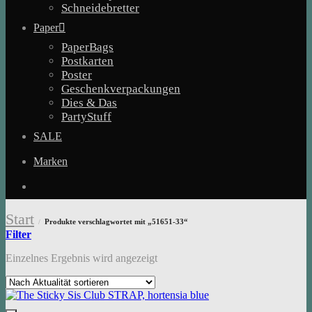
Schneidebretter
Paper
PaperBags
Postkarten
Poster
Geschenkverpackungen
Dies & Das
PartyStuff
SALE
Marken
Start
Produkte verschlagwortet mit „51651-33“
/
Filter
Einzelnes Ergebnis wird angezeigt