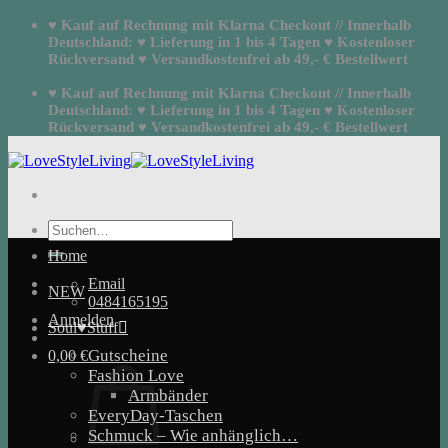
Zum
♥ Kauf auf Rechnung mit Klarna Checkout // Innerhalb
Inhalt
Deutschland: ♥ Lieferung in 1 bis 4 Tagen ♥ Kostenloser
springen
Rückversand ♥ Versandkostenfrei ab 49,- € Bestellwert
♥ Kauf auf Rechnung mit Klarna Checkout // Innerhalb
Deutschland: ♥ Lieferung in 1 bis 4 Tagen ♥ Kostenloser
Rückversand ♥ Versandkostenfrei ab 49,- € Bestellwert
Suchen
nach:
Home
Email
NEW
0484165195
Anmelden
Soul♥Stuff
Gutscheine
0,00
€
Fashion Love
Armbänder
EveryDay-Taschen
Schmuck – Wie anhänglich…