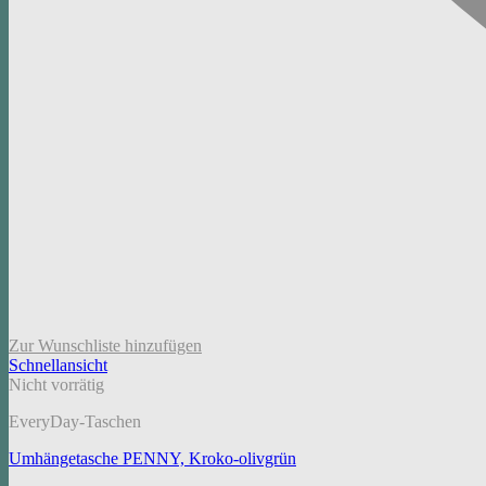
Zur Wunschliste hinzufügen
Schnellansicht
Nicht vorrätig
EveryDay-Taschen
Umhängetasche PENNY, Kroko-olivgrün