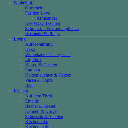
Soul♥Stuff
Gutscheine
Fashion Love
Armbänder
EveryDay-Taschen
Schmuck – Wie anhänglich…
Kosmetik & Pflege
Living
Aufbewahrung
Deko
Winkekatze “Lucky Cat”
Lightbox
Kissen & Decken
Lampen
Kerzenleuchter & Kerzen
Vasen & Töpfe
Bad
Kitchen
Auf dem Tisch
Emaille
Becher & Gläser
Kannen & Krüge
Schüsseln & Schalen
Küchendeko
Küchentextilien