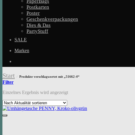
PaperBags
Postkarten
Poster
Geschenkverpackungen
Dies & Das
PartyStuff
SALE
Marken
Start
Produkte verschlagwortet mit „51662-4“
/
Filter
Einzelnes Ergebnis wird angezeigt