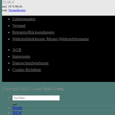
29,90
€
inkl. 19 % MwSt.
zzgl.
Versandkosten
Zahlungsarten
Versand
Retouren/Rücksendungen
Widerrufsbelehrung/ Muster-Widerrufsformular
AGB
Impressum
Datenschutzbelehrung
Cookie-Richtlinie
Copyright 2026 ©
Love Style Living
Suchen
nach:
Home
NEW