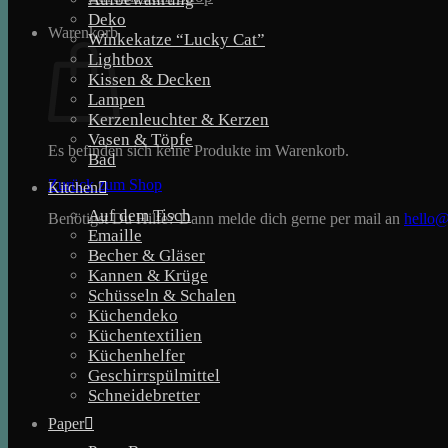
Deko
Warenkorb
Winkekatze “Lucky Cat”
Lightbox
Kissen & Decken
Lampen
Kerzenleuchter & Kerzen
Vasen & Töpfe
Es befinden sich keine Produkte im Warenkorb.
Bad
Zurück zum Shop
Kitchen
Auf dem Tisch
Benötigst Du Hilfe? Dann melde dich gerne per mail an
hello@
Emaille
Becher & Gläser
Kannen & Krüge
Schüsseln & Schalen
Küchendeko
Küchentextilien
Küchenhelfer
Geschirrspülmittel
Schneidebretter
Paper