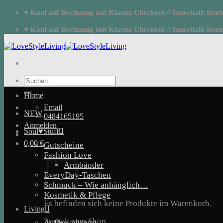
Zum
♥ Kauf auf Rechnung mit Klarna Checkout // Innerhalb Deutsc
Inhalt
springen
♥ Kauf auf Rechnung mit Klarna Checkout // Innerhalb Deutsc
Suchen
nach:
Home
Email
NEW
0484165195
Anmelden
Soul♥Stuff
0,00
€
Gutscheine
Fashion Love
Armbänder
EveryDay-Taschen
Schmuck – Wie anhänglich…
Kosmetik & Pflege
Es befinden sich keine Produkte im Warenkorb.
Living
Zurück zum Shop
Aufbewahrung