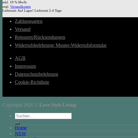
inkl. 19 % MwSt.
zzgl.
Versandkosten
Lieferzeit:
Auf Lager! Lieferzeit 2-4 Tage
Zahlungsarten
Versand
Retouren/Rücksendungen
Widerrufsbelehrung/ Muster-Widerrufsformular
AGB
Impressum
Datenschutzbelehrung
Cookie-Richtlinie
Copyright 2026 ©
Love Style Living
Suchen
nach:
Home
NEW