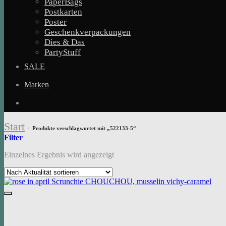
PaperBags
Postkarten
Poster
Geschenkverpackungen
Dies & Das
PartyStuff
SALE
Marken
Start
Produkte verschlagwortet mit „522133-5“
/
Filter
Einzelnes Ergebnis wird angezeigt