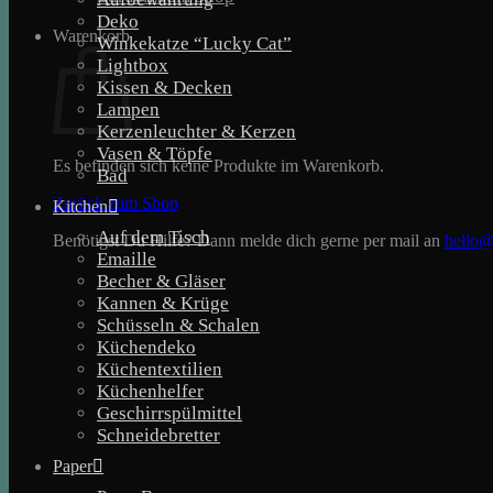
Deko
Warenkorb
Winkekatze “Lucky Cat”
Lightbox
Kissen & Decken
Lampen
Kerzenleuchter & Kerzen
Vasen & Töpfe
Es befinden sich keine Produkte im Warenkorb.
Bad
Zurück zum Shop
Kitchen
Auf dem Tisch
Benötigst Du Hilfe? Dann melde dich gerne per mail an
hello@
Emaille
Becher & Gläser
Kannen & Krüge
Schüsseln & Schalen
Küchendeko
Küchentextilien
Küchenhelfer
Geschirrspülmittel
Schneidebretter
Paper