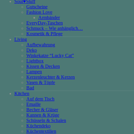
Soul♥Stuff
Gutscheine
Fashion Love
Armbänder
EveryDay-Taschen
Schmuck – Wie anhänglich…
Kosmetik & Pflege
Living
Aufbewahrung
Deko
Winkekatze “Lucky Cat”
Lightbox
Kissen & Decken
Lampen
Kerzenleuchter & Kerzen
Vasen & Töpfe
Bad
Kitchen
Auf dem Tisch
Emaille
Becher & Gläser
Kannen & Krüge
Schüsseln & Schalen
Küchendeko
Küchentextilien