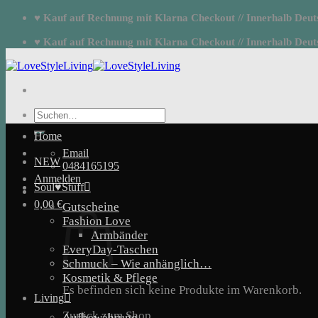
Zum
♥ Kauf auf Rechnung mit Klarna Checkout // Innerhalb Deutsc
Inhalt
springen
♥ Kauf auf Rechnung mit Klarna Checkout // Innerhalb Deutsc
Suchen
nach:
Home
Email
NEW
0484165195
Anmelden
Soul♥Stuff
0,00
€
Gutscheine
Fashion Love
Armbänder
EveryDay-Taschen
Schmuck – Wie anhänglich…
Kosmetik & Pflege
Es befinden sich keine Produkte im Warenkorb.
Living
Zurück zum Shop
Aufbewahrung