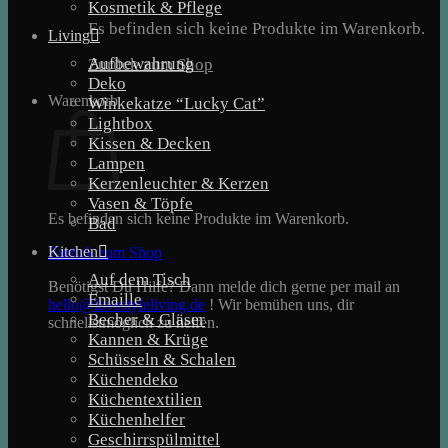
Kosmetik & Pflege
Es befinden sich keine Produkte im Warenkorb.
Living
Aufbewahrung
Zurück zum Shop
Deko
Warenkorb
Winkekatze “Lucky Cat”
Lightbox
Kissen & Decken
Lampen
Kerzenleuchter & Kerzen
Vasen & Töpfe
Es befinden sich keine Produkte im Warenkorb.
Bad
Kitchen
Zurück zum Shop
Auf dem Tisch
Benötigst Du Hilfe? Dann melde dich gerne per mail an
Emaille
hello@lovestyleliving.de
! Wir bemühen uns, dir
Becher & Gläser
schnellstmöglich zu helfen.
Kannen & Krüge
Schüsseln & Schalen
Küchendeko
Küchentextilien
Küchenhelfer
Geschirrspülmittel