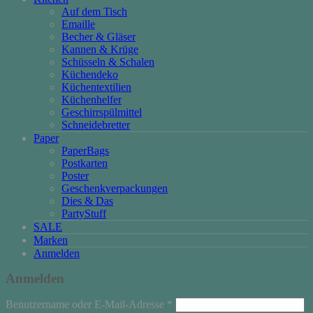
Auf dem Tisch
Emaille
Becher & Gläser
Kannen & Krüge
Schüsseln & Schalen
Küchendeko
Küchentextilien
Küchenhelfer
Geschirrspülmittel
Schneidebretter
Paper
PaperBags
Postkarten
Poster
Geschenkverpackungen
Dies & Das
PartyStuff
SALE
Marken
Anmelden
Anmelden
Erforderlich
Benutzername oder E-Mail-Adresse
*