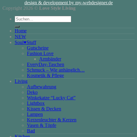
design & development by my-webdesigner.de
Copyright 2026 ©
Love Style Living
Suchen
nach:
Home
NEW
Soul♥Stuff
Gutscheine
Fashion Love
Armbänder
EveryDay-Taschen
Schmuck – Wie anhänglich…
Kosmetik & Pflege
Living
Aufbewahrung
Deko
Winkekatze “Lucky Cat”
Lightbox
Kissen & Decken
Lampen
Kerzenleuchter & Kerzen
Vasen & Töpfe
Bad
Kitchen