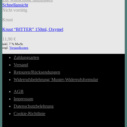
Schnellansicht
Nicht vorrätig
Kruut
Kruut “BITTER” 150ml, Oxymel
11,90
€
inkl. 7 % MwSt.
zzgl.
Versandkosten
Zahlungsarten
Versand
Retouren/Rücksendungen
Widerrufsbelehrung/ Muster-Widerrufsformular
AGB
Impressum
Datenschutzbelehrung
Cookie-Richtlinie