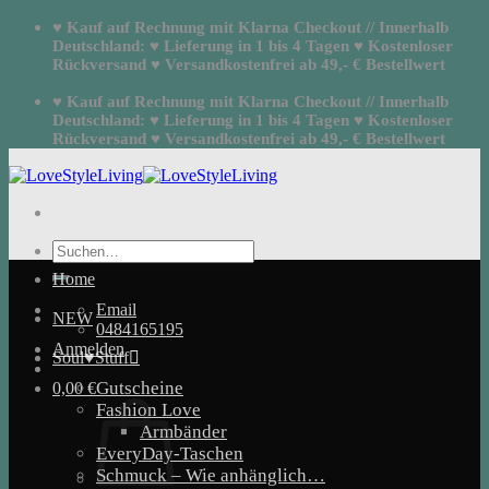
Zum
♥ Kauf auf Rechnung mit Klarna Checkout // Innerhalb
Inhalt
Deutschland: ♥ Lieferung in 1 bis 4 Tagen ♥ Kostenloser
springen
Rückversand ♥ Versandkostenfrei ab 49,- € Bestellwert
♥ Kauf auf Rechnung mit Klarna Checkout // Innerhalb
Deutschland: ♥ Lieferung in 1 bis 4 Tagen ♥ Kostenloser
Rückversand ♥ Versandkostenfrei ab 49,- € Bestellwert
Suchen
nach:
Home
Email
NEW
0484165195
Anmelden
Soul♥Stuff
Gutscheine
0,00
€
Fashion Love
Armbänder
EveryDay-Taschen
Schmuck – Wie anhänglich…