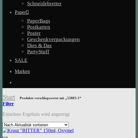
Schneidebretter
Paper
PaperBags
Postkarten
Poster
Geschenkverpackungen
Dies & Das
PartyStuff
SALE
Marken
Start
Produkte verschlagwortet mit „52883-1“
/
Filter
Einzelnes Ergebnis wird angezeigt