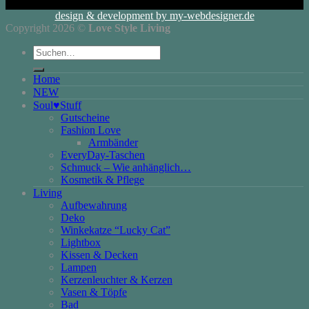
design & development by my-webdesigner.de
Copyright 2026 ©
Love Style Living
Suchen
nach:
Home
NEW
Soul♥Stuff
Gutscheine
Fashion Love
Armbänder
EveryDay-Taschen
Schmuck – Wie anhänglich…
Kosmetik & Pflege
Living
Aufbewahrung
Deko
Winkekatze “Lucky Cat”
Lightbox
Kissen & Decken
Lampen
Kerzenleuchter & Kerzen
Vasen & Töpfe
Bad