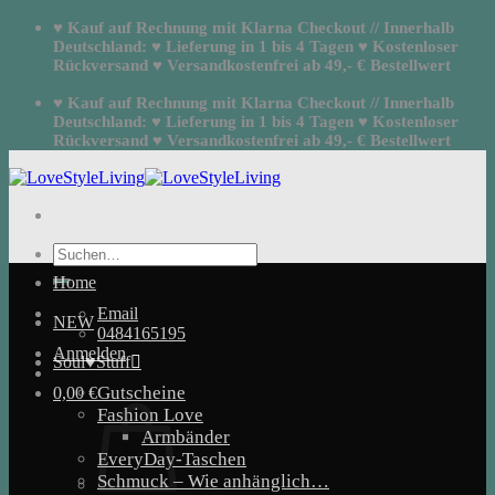
Zum
♥ Kauf auf Rechnung mit Klarna Checkout // Innerhalb
Inhalt
Deutschland: ♥ Lieferung in 1 bis 4 Tagen ♥ Kostenloser
springen
Rückversand ♥ Versandkostenfrei ab 49,- € Bestellwert
♥ Kauf auf Rechnung mit Klarna Checkout // Innerhalb
Deutschland: ♥ Lieferung in 1 bis 4 Tagen ♥ Kostenloser
Rückversand ♥ Versandkostenfrei ab 49,- € Bestellwert
Suchen
nach:
Home
Email
NEW
0484165195
Anmelden
Soul♥Stuff
Gutscheine
0,00
€
Fashion Love
Armbänder
EveryDay-Taschen
Schmuck – Wie anhänglich…