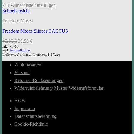
Zur Wunschliste hinzufügen
Schnellansicht
Freedom Moses
Freedom Moses Slipper CACTUS
Ursprünglicher
Aktueller
45,00
€
22,50
€
Preis
Preis
inkl. MwSt.
zzgl.
Versandkosten
war:
ist:
Lieferzeit:
Auf Lager! Lieferzeit 2-4 Tage
45,00 €
22,50 €.
Zahlungsarten
Versand
Retouren/Rücksendungen
Widerrufsbelehrung/ Muster-Widerrufsformular
AGB
Impressum
Datenschutzbelehrung
Cookie-Richtlinie