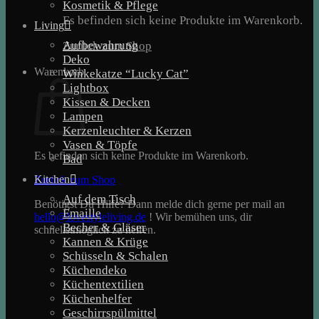
Kosmetik & Pflege
Es befinden sich keine Produkte im Warenkorb.
Living
Aufbewahrung
Zurück zum Shop
Deko
Warenkorb
Winkekatze “Lucky Cat”
Lightbox
Kissen & Decken
Lampen
Kerzenleuchter & Kerzen
Vasen & Töpfe
Es befinden sich keine Produkte im Warenkorb.
Bad
Kitchen
Zurück zum Shop
Auf dem Tisch
Benötigst Du Hilfe? Dann melde dich gerne per mail an
Emaille
hello@lovestyleliving.de
! Wir bemühen uns, dir
Becher & Gläser
schnellstmöglich zu helfen.
Kannen & Krüge
Schüsseln & Schalen
Küchendeko
Küchentextilien
Küchenhelfer
Geschirrspülmittel