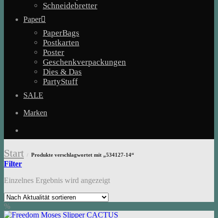
Schneidebretter
Paper
PaperBags
Postkarten
Poster
Geschenkverpackungen
Dies & Das
PartyStuff
SALE
Marken
Start
Produkte verschlagwortet mit „534127-14“
/
Filter
Einzelnes Ergebnis wird angezeigt
%