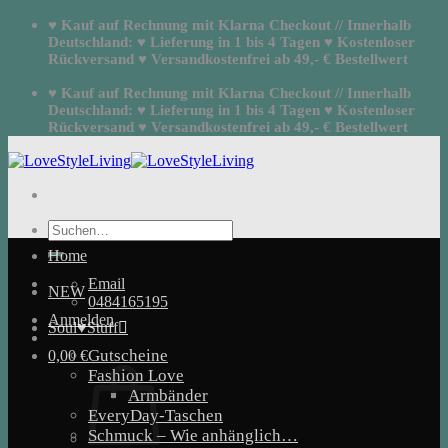
Zum
♥ Kauf auf Rechnung mit Klarna Checkout // Innerhalb
Inhalt
Deutschland: ♥ Lieferung in 1 bis 4 Tagen ♥ Kostenloser
springen
Rückversand ♥ Versandkostenfrei ab 49,- € Bestellwert
♥ Kauf auf Rechnung mit Klarna Checkout // Innerhalb
Deutschland: ♥ Lieferung in 1 bis 4 Tagen ♥ Kostenloser
Rückversand ♥ Versandkostenfrei ab 49,- € Bestellwert
Suchen
nach:
Home
Email
NEW
0484165195
Anmelden
Soul♥Stuff
Gutscheine
0,00
€
Fashion Love
Armbänder
EveryDay-Taschen
Schmuck – Wie anhänglich…