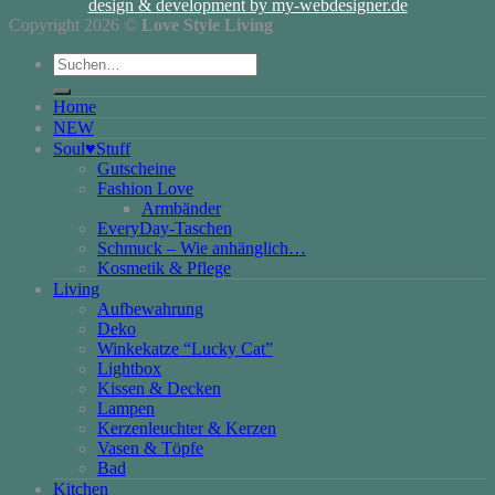
design & development by my-webdesigner.de
Copyright 2026 ©
Love Style Living
Suchen
nach:
Home
NEW
Soul♥Stuff
Gutscheine
Fashion Love
Armbänder
EveryDay-Taschen
Schmuck – Wie anhänglich…
Kosmetik & Pflege
Living
Aufbewahrung
Deko
Winkekatze “Lucky Cat”
Lightbox
Kissen & Decken
Lampen
Kerzenleuchter & Kerzen
Vasen & Töpfe
Bad
Kitchen