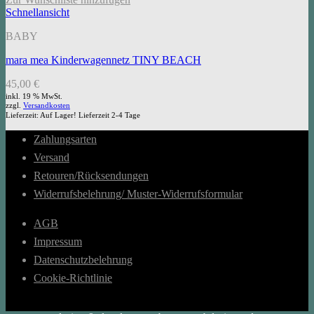
Schnellansicht
BABY
mara mea Kinderwagennetz TINY BEACH
45,00
€
inkl. 19 % MwSt.
zzgl.
Versandkosten
Lieferzeit:
Auf Lager! Lieferzeit 2-4 Tage
Zahlungsarten
Versand
Retouren/Rücksendungen
Widerrufsbelehrung/ Muster-Widerrufsformular
AGB
Impressum
Datenschutzbelehrung
Cookie-Richtlinie