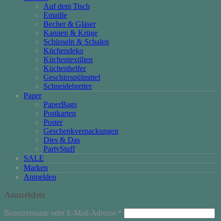
Auf dem Tisch
Emaille
Becher & Gläser
Kannen & Krüge
Schüsseln & Schalen
Küchendeko
Küchentextilien
Küchenhelfer
Geschirrspülmittel
Schneidebretter
Paper
PaperBags
Postkarten
Poster
Geschenkverpackungen
Dies & Das
PartyStuff
SALE
Marken
Anmelden
Anmelden
Erforderlich
Benutzername oder E-Mail-Adresse
*