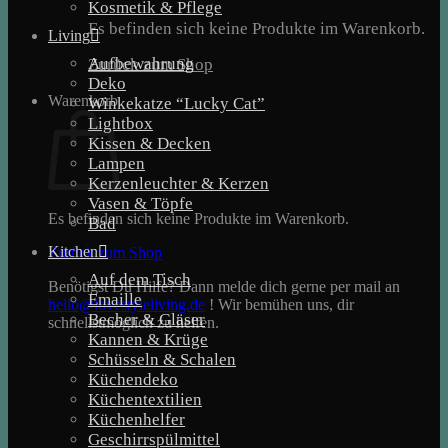
Kosmetik & Pflege
Es befinden sich keine Produkte im Warenkorb.
Living
Aufbewahrung
Zurück zum Shop
Deko
Warenkorb
Winkekatze “Lucky Cat”
Lightbox
Kissen & Decken
Lampen
Kerzenleuchter & Kerzen
Vasen & Töpfe
Es befinden sich keine Produkte im Warenkorb.
Bad
Kitchen
Zurück zum Shop
Auf dem Tisch
Benötigst Du Hilfe? Dann melde dich gerne per mail an
Emaille
hello@lovestyleliving.de
! Wir bemühen uns, dir
Becher & Gläser
schnellstmöglich zu helfen.
Kannen & Krüge
Schüsseln & Schalen
Küchendeko
Küchentextilien
Küchenhelfer
Geschirrspülmittel