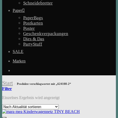
Schneidebretter
Paper
PaperBags
Postkarten
Poster
Geschenkverpackungen
Dies & Das
PartyStuff
SALE
Marken
Start
Produkte verschlagwortet mit „624108-2“
/
Filter
Einzelnes Ergebnis wird angezeigt