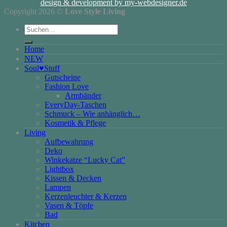
design & development by my-webdesigner.de
Copyright 2026 ©
Love Style Living
Suchen
nach:
Home
NEW
Soul♥Stuff
Gutscheine
Fashion Love
Armbänder
EveryDay-Taschen
Schmuck – Wie anhänglich…
Kosmetik & Pflege
Living
Aufbewahrung
Deko
Winkekatze “Lucky Cat”
Lightbox
Kissen & Decken
Lampen
Kerzenleuchter & Kerzen
Vasen & Töpfe
Bad
Kitchen