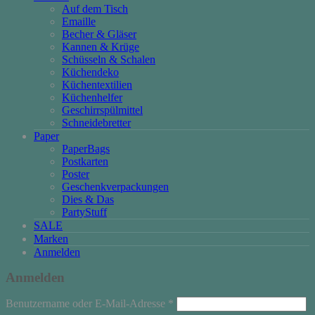
Auf dem Tisch
Emaille
Becher & Gläser
Kannen & Krüge
Schüsseln & Schalen
Küchendeko
Küchentextilien
Küchenhelfer
Geschirrspülmittel
Schneidebretter
Paper
PaperBags
Postkarten
Poster
Geschenkverpackungen
Dies & Das
PartyStuff
SALE
Marken
Anmelden
Anmelden
Erforderlich
Benutzername oder E-Mail-Adresse
*