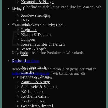
Kosmetik & Pflege
Es befinden sich keine Produkte im Warenkorb.
Living
Aufbewahrung
Zurück zum Shop
Deko
Warenkorb
Winkekatze “Lucky Cat”
Lightbox
Kissen & Decken
Lampen
Kerzenleuchter & Kerzen
Vasen & Töpfe
Es befinden sich keine Produkte im Warenkorb.
Bad
Kitchen
Zurück zum Shop
Auf dem Tisch
Benötigst Du Hilfe? Dann melde dich gerne per mail an
Emaille
hello@lovestyleliving.de
! Wir bemühen uns, dir
Becher & Gläser
schnellstmöglich zu helfen.
Kannen & Krüge
Schüsseln & Schalen
Küchendeko
Küchentextilien
Küchenhelfer
Geschirrspülmittel