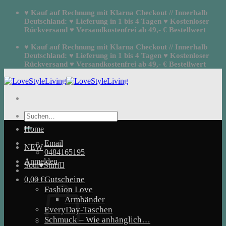
Zum
♥ Kauf auf Rechnung mit Klarna Checkout // Innerhalb
Inhalt
Deutschland: ♥ Lieferung in 1 bis 4 Tagen ♥ Kostenloser
springen
Rückversand ♥ Versandkostenfrei ab 49,- € Bestellwert
♥ Kauf auf Rechnung mit Klarna Checkout // Innerhalb
Deutschland: ♥ Lieferung in 1 bis 4 Tagen ♥ Kostenloser
Rückversand ♥ Versandkostenfrei ab 49,- € Bestellwert
Suchen
nach:
Home
Email
NEW
0484165195
Anmelden
Soul♥Stuff
Gutscheine
0,00
€
Fashion Love
Armbänder
EveryDay-Taschen
Schmuck – Wie anhänglich…