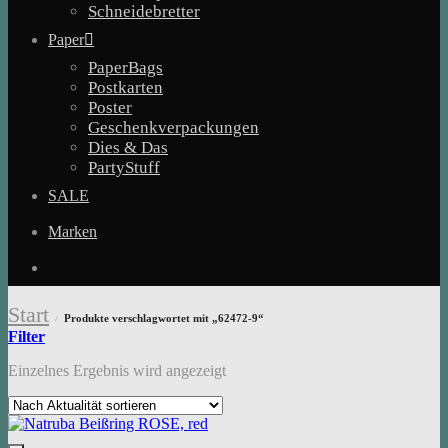
Schneidebretter
Paper
PaperBags
Postkarten
Poster
Geschenkverpackungen
Dies & Das
PartyStuff
SALE
Marken
Start
Produkte verschlagwortet mit „62472-9“
/
Filter
Einzelnes Ergebnis wird angezeigt