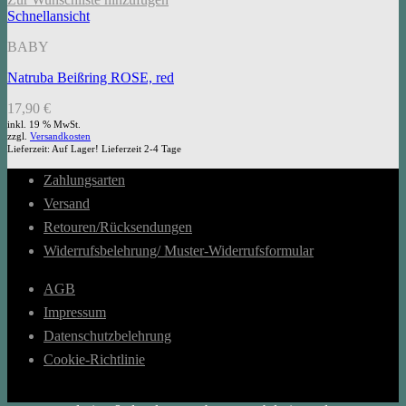
Schnellansicht
BABY
Natruba Beißring ROSE, red
17,90
€
inkl. 19 % MwSt.
zzgl.
Versandkosten
Lieferzeit:
Auf Lager! Lieferzeit 2-4 Tage
Zahlungsarten
Versand
Retouren/Rücksendungen
Widerrufsbelehrung/ Muster-Widerrufsformular
AGB
Impressum
Datenschutzbelehrung
Cookie-Richtlinie