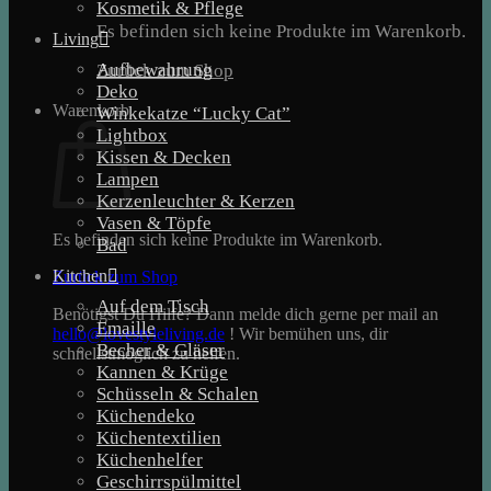
Kosmetik & Pflege
Es befinden sich keine Produkte im Warenkorb.
Living
Aufbewahrung
Zurück zum Shop
Deko
Warenkorb
Winkekatze “Lucky Cat”
Lightbox
Kissen & Decken
Lampen
Kerzenleuchter & Kerzen
Vasen & Töpfe
Es befinden sich keine Produkte im Warenkorb.
Bad
Kitchen
Zurück zum Shop
Auf dem Tisch
Benötigst Du Hilfe? Dann melde dich gerne per mail an
Emaille
hello@lovestyleliving.de
! Wir bemühen uns, dir
Becher & Gläser
schnellstmöglich zu helfen.
Kannen & Krüge
Schüsseln & Schalen
Küchendeko
Küchentextilien
Küchenhelfer
Geschirrspülmittel