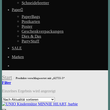
Schneidebretter
Paper
PaperBags
Postkarten
Poster
Geschenkverpackungen
Dies & Das
PartyStuff
SALE
Marken
Start
Produkte verschlagwortet mit „62755-5“
/
Filter
Einzelnes Ergebnis wird angezeigt