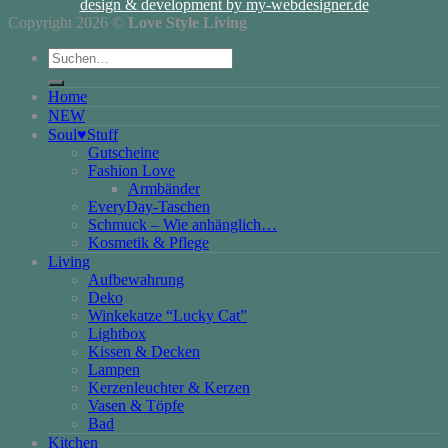
design & development by my-webdesigner.de
Copyright 2026 ©
Love Style Living
Suchen
nach:
Home
NEW
Soul♥Stuff
Gutscheine
Fashion Love
Armbänder
EveryDay-Taschen
Schmuck – Wie anhänglich…
Kosmetik & Pflege
Living
Aufbewahrung
Deko
Winkekatze “Lucky Cat”
Lightbox
Kissen & Decken
Lampen
Kerzenleuchter & Kerzen
Vasen & Töpfe
Bad
Kitchen