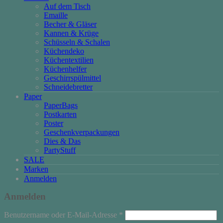
Auf dem Tisch
Emaille
Becher & Gläser
Kannen & Krüge
Schüsseln & Schalen
Küchendeko
Küchentextilien
Küchenhelfer
Geschirrspülmittel
Schneidebretter
Paper
PaperBags
Postkarten
Poster
Geschenkverpackungen
Dies & Das
PartyStuff
SALE
Marken
Anmelden
Anmelden
Erforderlich
Benutzername oder E-Mail-Adresse
*