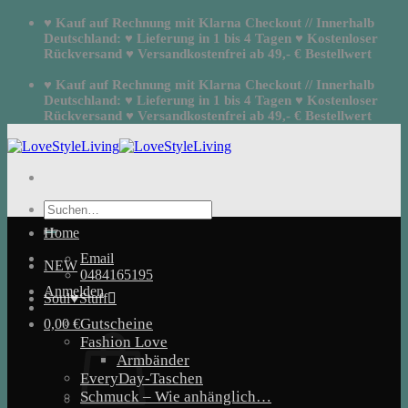
Zum
♥ Kauf auf Rechnung mit Klarna Checkout // Innerhalb
Inhalt
Deutschland: ♥ Lieferung in 1 bis 4 Tagen ♥ Kostenloser
springen
Rückversand ♥ Versandkostenfrei ab 49,- € Bestellwert
♥ Kauf auf Rechnung mit Klarna Checkout // Innerhalb
Deutschland: ♥ Lieferung in 1 bis 4 Tagen ♥ Kostenloser
Rückversand ♥ Versandkostenfrei ab 49,- € Bestellwert
Suchen
nach:
Home
Email
NEW
0484165195
Anmelden
Soul♥Stuff
Gutscheine
0,00
€
Fashion Love
Armbänder
EveryDay-Taschen
Schmuck – Wie anhänglich…