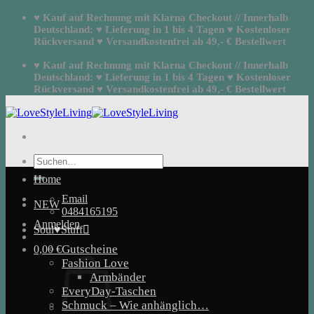
Zum
♥ Kauf auf Rechnung mit Klarna Checkout // Innerhalb
Inhalt
Deutschland: ♥ Lieferung in 1 bis 4 Tagen ♥ Kostenloser
springen
Rückversand ♥ Versandkostenfrei ab 49,- € Bestellwert
♥ Kauf auf Rechnung mit Klarna Checkout // Innerhalb
Deutschland: ♥ Lieferung in 1 bis 4 Tagen ♥ Kostenloser
Rückversand ♥ Versandkostenfrei ab 49,- € Bestellwert
Suchen
nach:
Home
Email
NEW
0484165195
Anmelden
Soul♥Stuff
Gutscheine
0,00
€
Fashion Love
Armbänder
EveryDay-Taschen
Schmuck – Wie anhänglich…