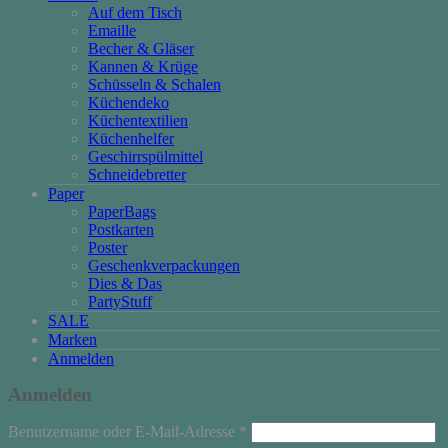
Auf dem Tisch
Emaille
Becher & Gläser
Kannen & Krüge
Schüsseln & Schalen
Küchendeko
Küchentextilien
Küchenhelfer
Geschirrspülmittel
Schneidebretter
Paper
PaperBags
Postkarten
Poster
Geschenkverpackungen
Dies & Das
PartyStuff
SALE
Marken
Anmelden
Anmelden
Erforderlich
Benutzername oder E-Mail-Adresse
*