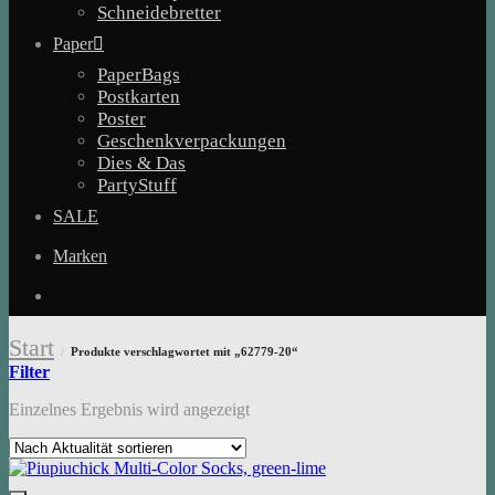
Schneidebretter
Paper
PaperBags
Postkarten
Poster
Geschenkverpackungen
Dies & Das
PartyStuff
SALE
Marken
Start
Produkte verschlagwortet mit „62779-20“
/
Filter
Einzelnes Ergebnis wird angezeigt