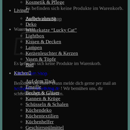
Kosmetik & Pflege
Es befinden sich keine Produkte im Warenkorb.
Living
Aufbewahrung
Zurück zum Shop
Deko
Warenkorb
Winkekatze “Lucky Cat”
Lightbox
Kissen & Decken
Lampen
Kerzenleuchter & Kerzen
Vasen & Töpfe
Es befinden sich keine Produkte im Warenkorb.
Bad
Kitchen
Zurück zum Shop
Auf dem Tisch
Benötigst Du Hilfe? Dann melde dich gerne per mail an
Emaille
hello@lovestyleliving.de
! Wir bemühen uns, dir
Becher & Gläser
schnellstmöglich zu helfen.
Kannen & Krüge
Schüsseln & Schalen
Küchendeko
Küchentextilien
Küchenhelfer
Geschirrspülmittel