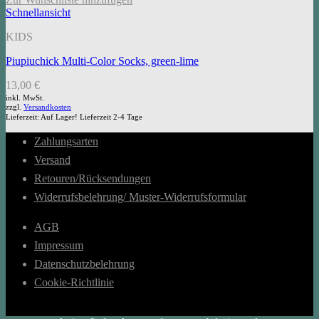
Schnellansicht
KIDS
Piupiuchick Multi-Color Socks, green-lime
13,00
€
inkl. MwSt.
zzgl.
Versandkosten
Lieferzeit:
Auf Lager! Lieferzeit 2-4 Tage
Zahlungsarten
Versand
Retouren/Rücksendungen
Widerrufsbelehrung/ Muster-Widerrufsformular
AGB
Impressum
Datenschutzbelehrung
Cookie-Richtlinie