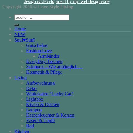
design & development by my-webdesigner.de
Copyright 2026 ©
Love Style Living
Suchen
nach:
Home
NEW
Soul♥Stuff
Gutscheine
Fashion Love
Armbänder
EveryDay-Taschen
Schmuck – Wie anhänglich…
Kosmetik & Pflege
Living
Aufbewahrung
Deko
Winkekatze “Lucky Cat”
Lightbox
Kissen & Decken
Lampen
Kerzenleuchter & Kerzen
Vasen & Töpfe
Bad
Kitchen