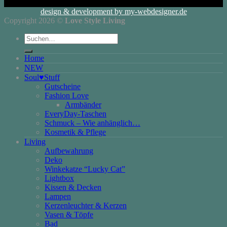
design & development by my-webdesigner.de
Copyright 2026 ©
Love Style Living
Suchen
nach:
Home
NEW
Soul♥Stuff
Gutscheine
Fashion Love
Armbänder
EveryDay-Taschen
Schmuck – Wie anhänglich…
Kosmetik & Pflege
Living
Aufbewahrung
Deko
Winkekatze “Lucky Cat”
Lightbox
Kissen & Decken
Lampen
Kerzenleuchter & Kerzen
Vasen & Töpfe
Bad