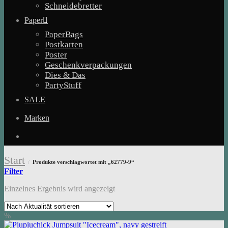
Schneidebretter
Paper
PaperBags
Postkarten
Poster
Geschenkverpackungen
Dies & Das
PartyStuff
SALE
Marken
Start
Produkte verschlagwortet mit „62779-9“
/
Filter
Einzelnes Ergebnis wird angezeigt
%