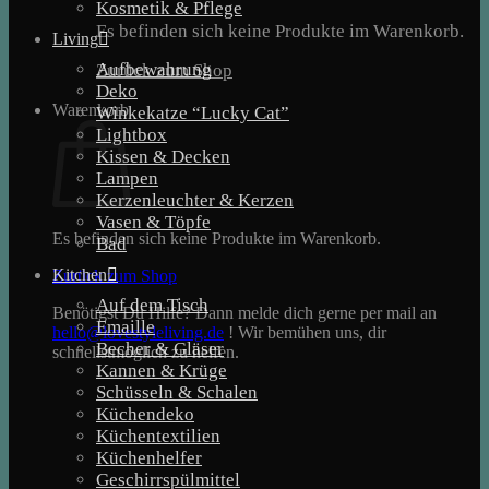
Kosmetik & Pflege
Es befinden sich keine Produkte im Warenkorb.
Living
Aufbewahrung
Zurück zum Shop
Deko
Warenkorb
Winkekatze “Lucky Cat”
Lightbox
Kissen & Decken
Lampen
Kerzenleuchter & Kerzen
Vasen & Töpfe
Es befinden sich keine Produkte im Warenkorb.
Bad
Kitchen
Zurück zum Shop
Auf dem Tisch
Benötigst Du Hilfe? Dann melde dich gerne per mail an
Emaille
hello@lovestyleliving.de
! Wir bemühen uns, dir
Becher & Gläser
schnellstmöglich zu helfen.
Kannen & Krüge
Schüsseln & Schalen
Küchendeko
Küchentextilien
Küchenhelfer
Geschirrspülmittel