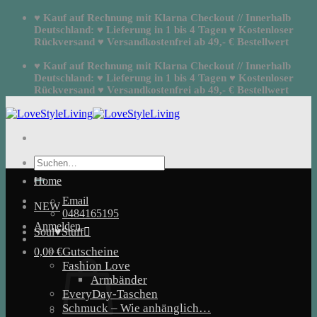
Zum
♥ Kauf auf Rechnung mit Klarna Checkout // Innerhalb
Inhalt
Deutschland: ♥ Lieferung in 1 bis 4 Tagen ♥ Kostenloser
springen
Rückversand ♥ Versandkostenfrei ab 49,- € Bestellwert
♥ Kauf auf Rechnung mit Klarna Checkout // Innerhalb
Deutschland: ♥ Lieferung in 1 bis 4 Tagen ♥ Kostenloser
Rückversand ♥ Versandkostenfrei ab 49,- € Bestellwert
Suchen
nach:
Home
Email
NEW
0484165195
Anmelden
Soul♥Stuff
Gutscheine
0,00
€
Fashion Love
Armbänder
EveryDay-Taschen
Schmuck – Wie anhänglich…