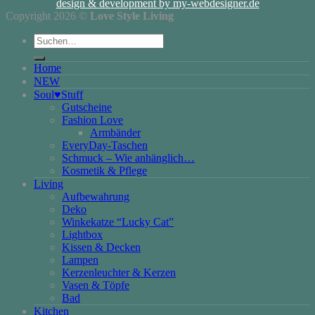
design & development by my-webdesigner.de
Copyright 2026 ©
Love Style Living
Suchen
nach:
Home
NEW
Soul♥Stuff
Gutscheine
Fashion Love
Armbänder
EveryDay-Taschen
Schmuck – Wie anhänglich…
Kosmetik & Pflege
Living
Aufbewahrung
Deko
Winkekatze “Lucky Cat”
Lightbox
Kissen & Decken
Lampen
Kerzenleuchter & Kerzen
Vasen & Töpfe
Bad
Kitchen