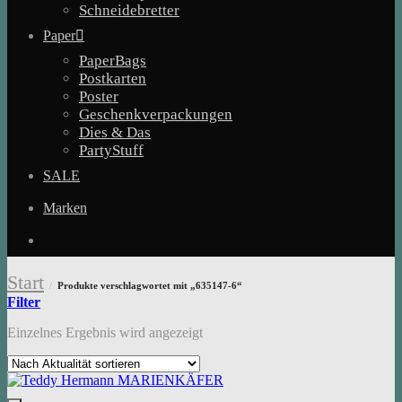
Schneidebretter
Paper
PaperBags
Postkarten
Poster
Geschenkverpackungen
Dies & Das
PartyStuff
SALE
Marken
Start
Produkte verschlagwortet mit „635147-6“
/
Filter
Einzelnes Ergebnis wird angezeigt