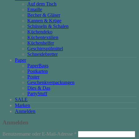
Auf dem Tisch
Emaille
Becher & Gläser
Kannen & Krüge
Schüsseln & Schalen
Küchendeko
Küchentextilien
Küchenhelfer
Geschirrspülmittel
Schneidebretter
Paper
PaperBags
Postkarten
Poster
Geschenkverpackungen
Dies & Das
PartyStuff
SALE
Marken
Anmelden
Anmelden
Erforderlich
Benutzername oder E-Mail-Adresse
*