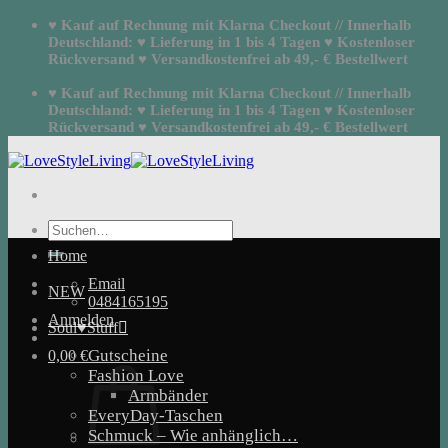
Zum
♥ Kauf auf Rechnung mit Klarna Checkout // Innerhalb
Inhalt
Deutschland: ♥ Lieferung in 1 bis 4 Tagen ♥ Kostenloser
springen
Rückversand ♥ Versandkostenfrei ab 49,- € Bestellwert
♥ Kauf auf Rechnung mit Klarna Checkout // Innerhalb
Deutschland: ♥ Lieferung in 1 bis 4 Tagen ♥ Kostenloser
Rückversand ♥ Versandkostenfrei ab 49,- € Bestellwert
Suchen
nach:
Home
Email
NEW
0484165195
Anmelden
Soul♥Stuff
Gutscheine
0,00
€
Fashion Love
Armbänder
EveryDay-Taschen
Schmuck – Wie anhänglich…