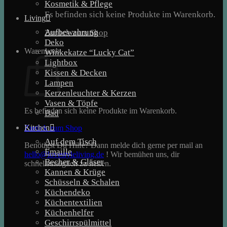
Kosmetik & Pflege
Es befinden sich keine Produkte im Warenkorb.
Living
Aufbewahrung
Zurück zum Shop
Deko
Warenkorb
Winkekatze “Lucky Cat”
Lightbox
Kissen & Decken
Lampen
Kerzenleuchter & Kerzen
Vasen & Töpfe
Es befinden sich keine Produkte im Warenkorb.
Bad
Kitchen
Zurück zum Shop
Auf dem Tisch
Benötigst Du Hilfe? Dann melde dich gerne per mail an
Emaille
hello@lovestyleliving.de
! Wir bemühen uns, dir
Becher & Gläser
schnellstmöglich zu helfen.
Kannen & Krüge
Schüsseln & Schalen
Küchendeko
Küchentextilien
Küchenhelfer
Geschirrspülmittel