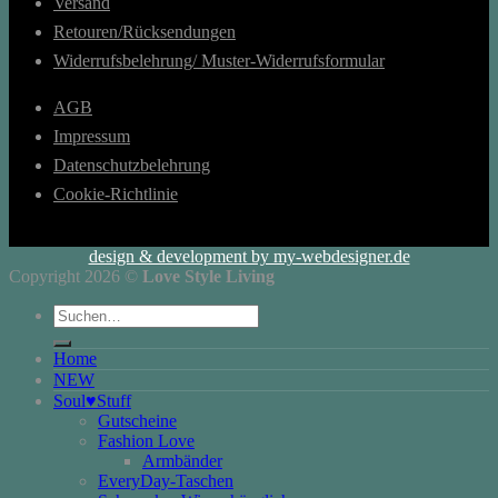
Versand
Retouren/Rücksendungen
Widerrufsbelehrung/ Muster-Widerrufsformular
AGB
Impressum
Datenschutzbelehrung
Cookie-Richtlinie
design & development by my-webdesigner.de
Copyright 2026 ©
Love Style Living
Suchen
nach:
Home
NEW
Soul♥Stuff
Gutscheine
Fashion Love
Armbänder
EveryDay-Taschen