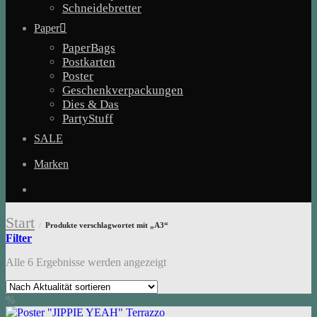
Schneidebretter
Paper
PaperBags
Postkarten
Poster
Geschenkverpackungen
Dies & Das
PartyStuff
SALE
Marken
Start
Produkte verschlagwortet mit „A3“
/
Filter
Nach
Alle 6 Ergebnisse werden angezeigt
Aktualität
sortiert
%