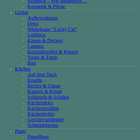
Schmuck – Wie anhänglich…
Kosmetik & Pflege
Living
Aufbewahrung
Deko
Winkekatze “Lucky Cat”
Lightbox
Kissen & Decken
Lampen
Kerzenleuchter & Kerzen
Vasen & Töpfe
Bad
Kitchen
Auf dem Tisch
Emaille
Becher & Gläser
Kannen & Krüge
Schüsseln & Schalen
Küchendeko
Küchentextilien
Küchenhelfer
Geschirrspülmittel
Schneidebretter
Paper
PaperBags