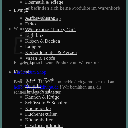
Kosmetik & Pflege
Es befinden sich keine Produkte im Warenkorb.
Living
Aufbewahrung
Zurück zum Shop
Deko
Warenkorb
Winkekatze “Lucky Cat”
Lightbox
Kissen & Decken
Lampen
Kerzenleuchter & Kerzen
Vasen & Töpfe
Es befinden sich keine Produkte im Warenkorb.
Bad
Kitchen
Zurück zum Shop
Auf dem Tisch
Benötigst Du Hilfe? Dann melde dich gerne per mail an
Emaille
hello@lovestyleliving.de
! Wir bemühen uns, dir
Becher & Gläser
schnellstmöglich zu helfen.
Kannen & Krüge
Schüsseln & Schalen
Küchendeko
Küchentextilien
Küchenhelfer
Geschirrspülmittel