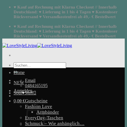
Zum
♥ Kauf auf Rechnung mit Klarna Checkout // Innerhalb
Inhalt
Deutschland: ♥ Lieferung in 1 bis 4 Tagen ♥ Kostenloser
springen
Rückversand ♥ Versandkostenfrei ab 49,- € Bestellwert
♥ Kauf auf Rechnung mit Klarna Checkout // Innerhalb
Deutschland: ♥ Lieferung in 1 bis 4 Tagen ♥ Kostenloser
Rückversand ♥ Versandkostenfrei ab 49,- € Bestellwert
Suchen
nach:
Home
Email
NEW
0484165195
Anmelden
Soul♥Stuff
Gutscheine
0,00
€
Fashion Love
Armbänder
EveryDay-Taschen
Schmuck – Wie anhänglich…