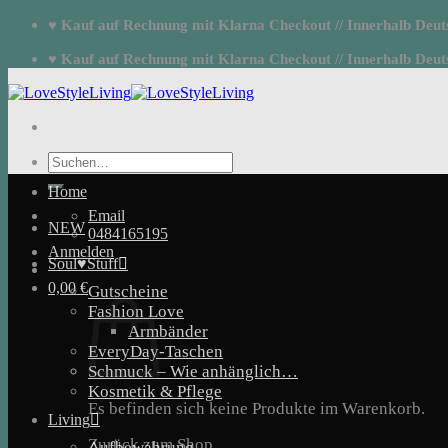
Zum
♥ Kauf auf Rechnung mit Klarna Checkout // Innerhalb Deutsc
Inhalt
springen
♥ Kauf auf Rechnung mit Klarna Checkout // Innerhalb Deutsc
Suchen
nach:
Home
Email
NEW
0484165195
Anmelden
Soul♥Stuff
0,00
€
Gutscheine
Fashion Love
Armbänder
EveryDay-Taschen
Schmuck – Wie anhänglich…
Kosmetik & Pflege
Es befinden sich keine Produkte im Warenkorb.
Living
Zurück zum Shop
Aufbewahrung