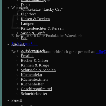
Deko
Warenkorb
Winkekatze “Lucky Cat”
Lightbox
Kissen & Decken
Lampen
Kerzenleuchter & Kerzen
Vasen & Töpfe
Es befinden sich keine Produkte im Warenkorb.
Bad
Zurück zum Shop
Kitchen
Auf dem Tisch
Benötigst Du Hilfe? Dann melde dich gerne per mail an
hello@
Emaille
Becher & Gläser
Kannen & Krüge
Schüsseln & Schalen
Küchendeko
Küchentextilien
Küchenhelfer
Geschirrspülmittel
Schneidebretter
Paper