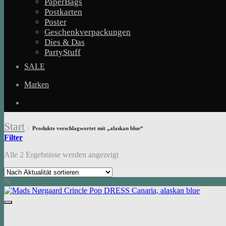
PaperBags
Postkarten
Poster
Geschenkverpackungen
Dies & Das
PartyStuff
SALE
Marken
Start
Produkte verschlagwortet mit „alaskan blue“
/
Filter
Nach
Alle 2 Ergebnisse werden angezeigt
Aktualität
sortiert
%