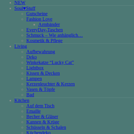
NEW
Soul♥Stuff
Gutscheine
Fashion Love
Armbänder
EveryDay-Taschen
Schmuck – Wie anhänglich…
Kosmetik & Pflege
Living
Aufbewahrung
Deko
Winkekatze “Lucky Cat”
Lightbox
Kissen & Decken
Lampen
Kerzenleuchter & Kerzen
Vasen & Töpfe
Bad
Kitchen
Auf dem Tisch
Emaille
Becher & Gläser
Kannen & Krüge
Schüsseln & Schalen
Küchendeko