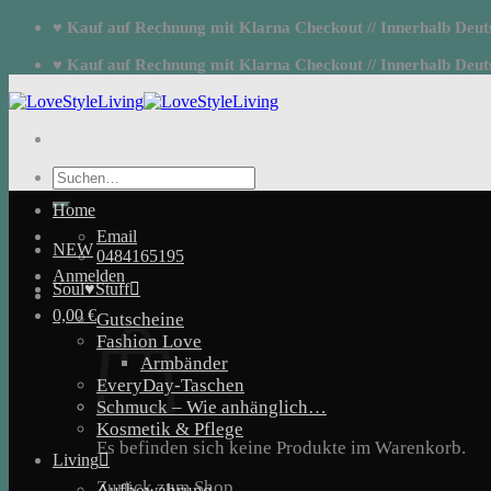
Zum
♥ Kauf auf Rechnung mit Klarna Checkout // Innerhalb Deutsc
Inhalt
springen
♥ Kauf auf Rechnung mit Klarna Checkout // Innerhalb Deutsc
Suchen
nach:
Home
Email
NEW
0484165195
Anmelden
Soul♥Stuff
0,00
€
Gutscheine
Fashion Love
Armbänder
EveryDay-Taschen
Schmuck – Wie anhänglich…
Kosmetik & Pflege
Es befinden sich keine Produkte im Warenkorb.
Living
Zurück zum Shop
Aufbewahrung