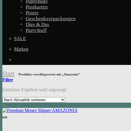
PaperBags
Postkarten
Poster
Geschenkverpackungen
Dies & Das
PartyStuff
SALE
Marken
Start
Produkte verschlagwortet mit „Amazonia“
/
Filter
Einzelnes Ergebnis wird angezeigt
%