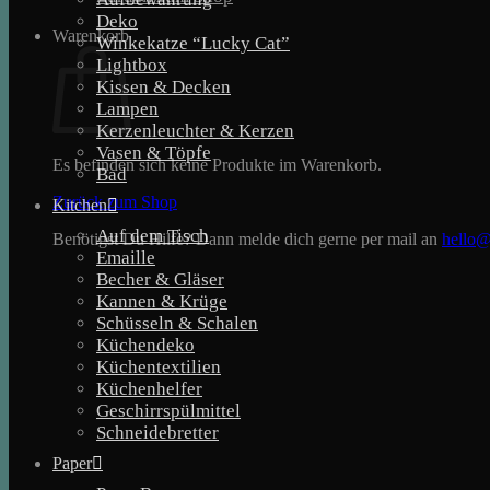
Deko
Warenkorb
Winkekatze “Lucky Cat”
Lightbox
Kissen & Decken
Lampen
Kerzenleuchter & Kerzen
Vasen & Töpfe
Es befinden sich keine Produkte im Warenkorb.
Bad
Zurück zum Shop
Kitchen
Auf dem Tisch
Benötigst Du Hilfe? Dann melde dich gerne per mail an
hello@
Emaille
Becher & Gläser
Kannen & Krüge
Schüsseln & Schalen
Küchendeko
Küchentextilien
Küchenhelfer
Geschirrspülmittel
Schneidebretter
Paper