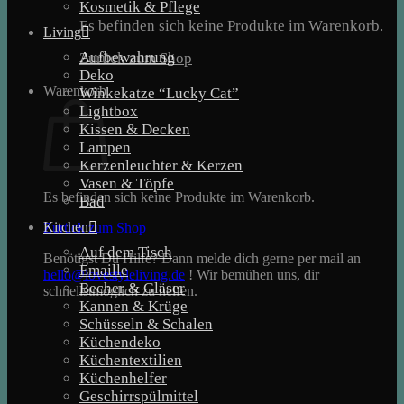
Kosmetik & Pflege
Es befinden sich keine Produkte im Warenkorb.
Living
Aufbewahrung
Zurück zum Shop
Deko
Warenkorb
Winkekatze “Lucky Cat”
Lightbox
Kissen & Decken
Lampen
Kerzenleuchter & Kerzen
Vasen & Töpfe
Es befinden sich keine Produkte im Warenkorb.
Bad
Kitchen
Zurück zum Shop
Auf dem Tisch
Benötigst Du Hilfe? Dann melde dich gerne per mail an
Emaille
hello@lovestyleliving.de
! Wir bemühen uns, dir
Becher & Gläser
schnellstmöglich zu helfen.
Kannen & Krüge
Schüsseln & Schalen
Küchendeko
Küchentextilien
Küchenhelfer
Geschirrspülmittel