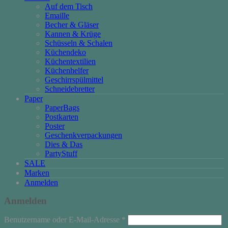
Auf dem Tisch
Emaille
Becher & Gläser
Kannen & Krüge
Schüsseln & Schalen
Küchendeko
Küchentextilien
Küchenhelfer
Geschirrspülmittel
Schneidebretter
Paper
PaperBags
Postkarten
Poster
Geschenkverpackungen
Dies & Das
PartyStuff
SALE
Marken
Anmelden
Anmelden
Erforderlich
Benutzername oder E-Mail-Adresse
*