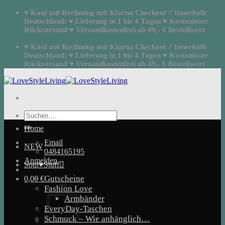
Zum
♥ Kauf auf Rechnung mit Klarna Checkout // Innerhalb
Inhalt
Deutschland: ♥ Lieferung in 1 bis 4 Tagen ♥ Kostenloser
springen
Rückversand ♥ Versandkostenfrei ab 49,- € Bestellwert
♥ Kauf auf Rechnung mit Klarna Checkout // Innerhalb
Deutschland: ♥ Lieferung in 1 bis 4 Tagen ♥ Kostenloser
Rückversand ♥ Versandkostenfrei ab 49,- € Bestellwert
Suchen
nach:
Home
Email
NEW
0484165195
Anmelden
Soul♥Stuff
Gutscheine
0,00
€
Fashion Love
Armbänder
EveryDay-Taschen
Schmuck – Wie anhänglich…