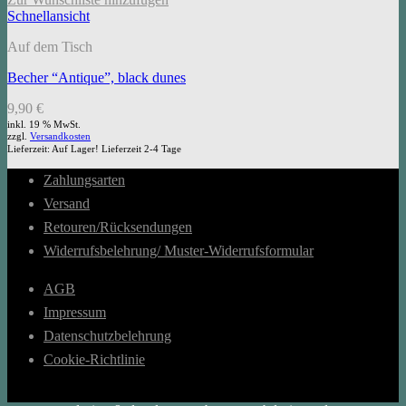
Schnellansicht
Auf dem Tisch
Becher “Antique”, black dunes
9,90
€
inkl. 19 % MwSt.
zzgl.
Versandkosten
Lieferzeit:
Auf Lager! Lieferzeit 2-4 Tage
Zahlungsarten
Versand
Retouren/Rücksendungen
Widerrufsbelehrung/ Muster-Widerrufsformular
AGB
Impressum
Datenschutzbelehrung
Cookie-Richtlinie