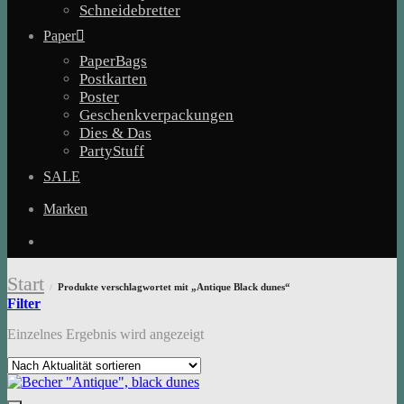
Schneidebretter
Paper
PaperBags
Postkarten
Poster
Geschenkverpackungen
Dies & Das
PartyStuff
SALE
Marken
Start
Produkte verschlagwortet mit „Antique Black dunes“
/
Filter
Einzelnes Ergebnis wird angezeigt