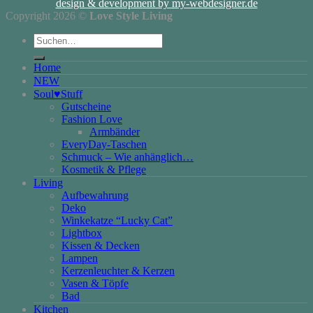
design & development by my-webdesigner.de
Copyright 2026 ©
Love Style Living
Suchen
nach:
Home
NEW
Soul♥Stuff
Gutscheine
Fashion Love
Armbänder
EveryDay-Taschen
Schmuck – Wie anhänglich…
Kosmetik & Pflege
Living
Aufbewahrung
Deko
Winkekatze “Lucky Cat”
Lightbox
Kissen & Decken
Lampen
Kerzenleuchter & Kerzen
Vasen & Töpfe
Bad
Kitchen