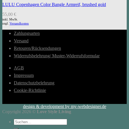
LULU Copenhagen Color Bangle Armreif, brushed gold
55,00
€
inkl. MwSt.
zzgl.
Versandkosten
Zahlungsarten
Versand
Retouren/Rücksendungen
Widerrufsbelehrung/ Muster-Widerrufsformular
AGB
Impressum
Datenschutzbelehrung
Cookie-Richtlinie
design & development by my-webdesigner.de
Copyright 2026 ©
Love Style Living
Suchen
nach: