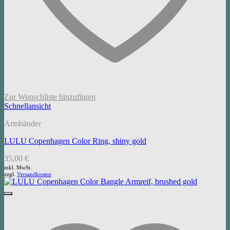
Zur Wunschliste hinzufügen
Schnellansicht
Armbänder
LULU Copenhagen Color Ring, shiny gold
35,00
€
inkl. MwSt.
zzgl.
Versandkosten