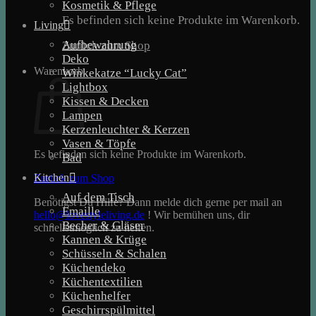
Kosmetik & Pflege
Es befinden sich keine Produkte im Warenkorb.
Living
Aufbewahrung
Zurück zum Shop
Deko
Warenkorb
Winkekatze “Lucky Cat”
Lightbox
Kissen & Decken
Lampen
Kerzenleuchter & Kerzen
Vasen & Töpfe
Es befinden sich keine Produkte im Warenkorb.
Bad
Kitchen
Zurück zum Shop
Auf dem Tisch
Benötigst Du Hilfe? Dann melde dich gerne per mail an
Emaille
hello@lovestyleliving.de
! Wir bemühen uns, dir
Becher & Gläser
schnellstmöglich zu helfen.
Kannen & Krüge
Schüsseln & Schalen
Küchendeko
Küchentextilien
Küchenhelfer
Geschirrspülmittel