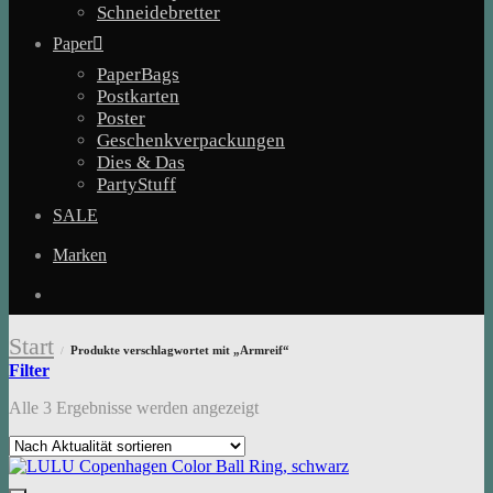
Schneidebretter
Paper
PaperBags
Postkarten
Poster
Geschenkverpackungen
Dies & Das
PartyStuff
SALE
Marken
Start
Produkte verschlagwortet mit „Armreif“
/
Filter
Nach
Alle 3 Ergebnisse werden angezeigt
Aktualität
sortiert