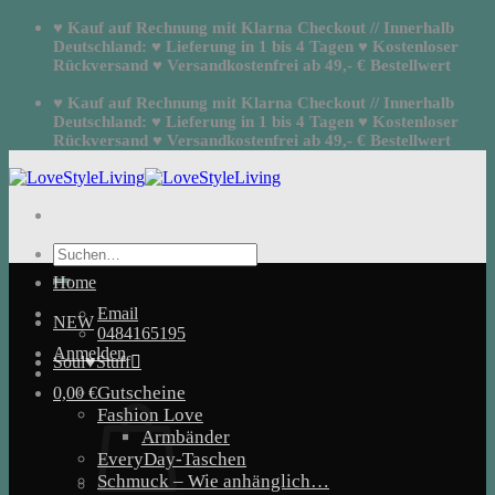
Zum
♥ Kauf auf Rechnung mit Klarna Checkout // Innerhalb
Inhalt
Deutschland: ♥ Lieferung in 1 bis 4 Tagen ♥ Kostenloser
springen
Rückversand ♥ Versandkostenfrei ab 49,- € Bestellwert
♥ Kauf auf Rechnung mit Klarna Checkout // Innerhalb
Deutschland: ♥ Lieferung in 1 bis 4 Tagen ♥ Kostenloser
Rückversand ♥ Versandkostenfrei ab 49,- € Bestellwert
Suchen
nach:
Home
Email
NEW
0484165195
Anmelden
Soul♥Stuff
Gutscheine
0,00
€
Fashion Love
Armbänder
EveryDay-Taschen
Schmuck – Wie anhänglich…