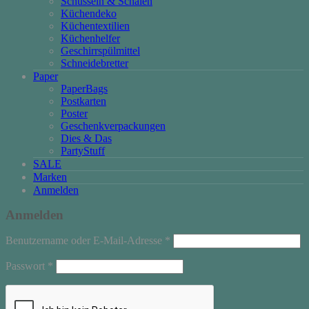
Schüsseln & Schalen
Küchendeko
Küchentextilien
Küchenhelfer
Geschirrspülmittel
Schneidebretter
Paper
PaperBags
Postkarten
Poster
Geschenkverpackungen
Dies & Das
PartyStuff
SALE
Marken
Anmelden
Anmelden
Erforderlich
Benutzername oder E-Mail-Adresse
*
Erforderlich
Passwort
*