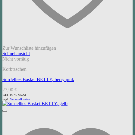
Zur Wunschliste hinzufügen
Schnellansicht
Nicht vorrätig
Korbtaschen
SunJellies Basket BETTY, berry pink
27,90
€
inkl. 19 % MwSt.
zzgl.
Versandkosten