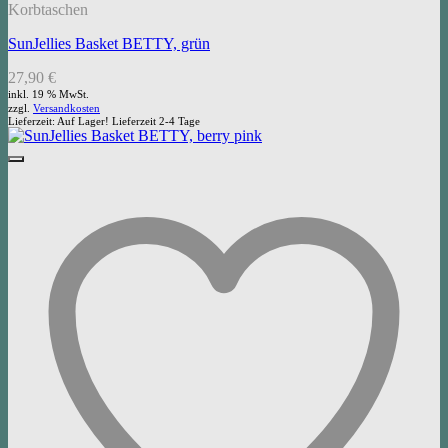
Korbtaschen
SunJellies Basket BETTY, grün
27,90
€
inkl. 19 % MwSt.
zzgl.
Versandkosten
Lieferzeit:
Auf Lager! Lieferzeit 2-4 Tage