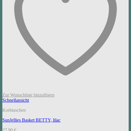
Zur Wunschliste hinzufügen
Schnellansicht
Korbtaschen
SunJellies Basket BETTY, lilac
27,90
€