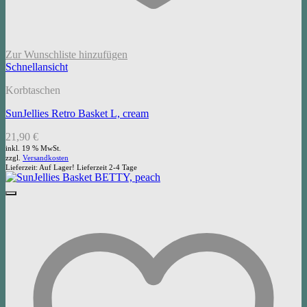
Zur Wunschliste hinzufügen
Schnellansicht
Korbtaschen
SunJellies Retro Basket L, cream
21,90
€
inkl. 19 % MwSt.
zzgl.
Versandkosten
Lieferzeit:
Auf Lager! Lieferzeit 2-4 Tage