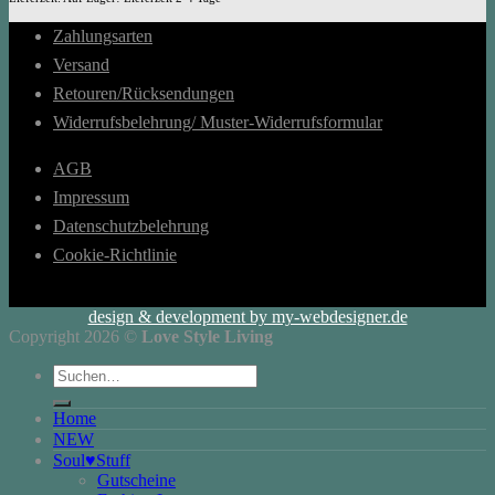
Zahlungsarten
Versand
Retouren/Rücksendungen
Widerrufsbelehrung/ Muster-Widerrufsformular
AGB
Impressum
Datenschutzbelehrung
Cookie-Richtlinie
design & development by my-webdesigner.de
Copyright 2026 ©
Love Style Living
Suchen
nach:
Home
NEW
Soul♥Stuff
Gutscheine