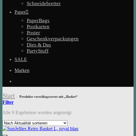
Schneidebretter
Paper
PaperBags
Postkarten
Poster
Geschenkverpackungen
Dies & Das
PartyStuff
SALE
Marken
Start
Produkte verschlagwortet mit „Basket“
/
Filter
Nach
Alle 9 Ergebnisse werden angezeigt
Aktualität
sortiert