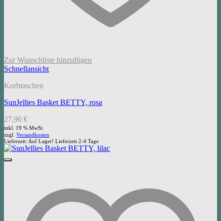
Zur Wunschliste hinzufügen
Schnellansicht
Korbtaschen
SunJellies Basket BETTY, rosa
27,90
€
inkl. 19 % MwSt.
zzgl.
Versandkosten
Lieferzeit:
Auf Lager! Lieferzeit 2-4 Tage