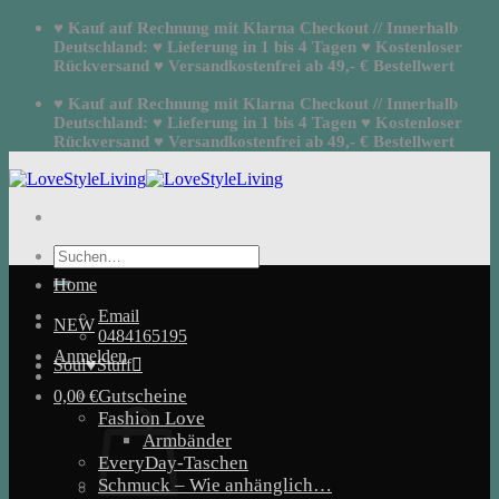
Zum
♥ Kauf auf Rechnung mit Klarna Checkout // Innerhalb
Inhalt
Deutschland: ♥ Lieferung in 1 bis 4 Tagen ♥ Kostenloser
springen
Rückversand ♥ Versandkostenfrei ab 49,- € Bestellwert
♥ Kauf auf Rechnung mit Klarna Checkout // Innerhalb
Deutschland: ♥ Lieferung in 1 bis 4 Tagen ♥ Kostenloser
Rückversand ♥ Versandkostenfrei ab 49,- € Bestellwert
Suchen
nach:
Home
Email
NEW
0484165195
Anmelden
Soul♥Stuff
Gutscheine
0,00
€
Fashion Love
Armbänder
EveryDay-Taschen
Schmuck – Wie anhänglich…