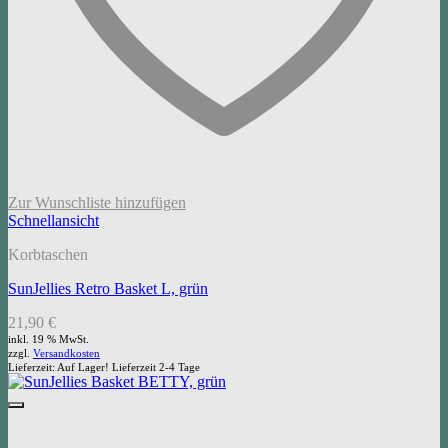
Zur Wunschliste hinzufügen
Schnellansicht
Korbtaschen
SunJellies Retro Basket L, grün
21,90
€
inkl. 19 % MwSt.
zzgl.
Versandkosten
Lieferzeit:
Auf Lager! Lieferzeit 2-4 Tage