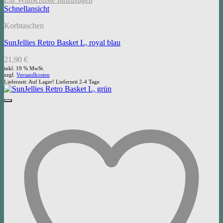
Schnellansicht
Korbtaschen
SunJellies Retro Basket L, royal blau
21,90
€
inkl. 19 % MwSt.
zzgl.
Versandkosten
Lieferzeit:
Auf Lager! Lieferzeit 2-4 Tage