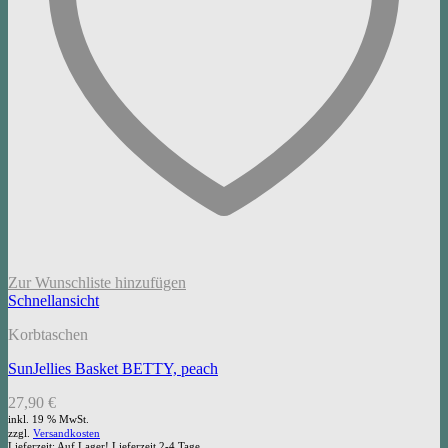
Zur Wunschliste hinzufügen
Schnellansicht
Korbtaschen
SunJellies Basket BETTY, peach
27,90
€
inkl. 19 % MwSt.
zzgl.
Versandkosten
Lieferzeit:
Auf Lager! Lieferzeit 2-4 Tage