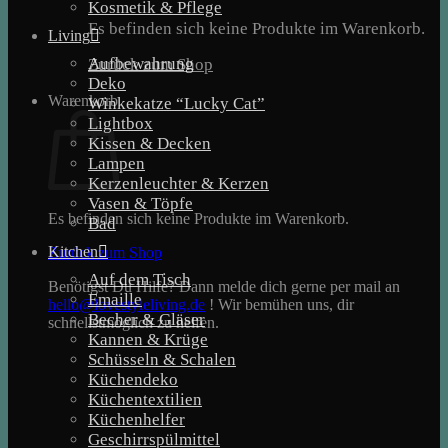
Kosmetik & Pflege
Es befinden sich keine Produkte im Warenkorb.
Living
Aufbewahrung
Zurück zum Shop
Deko
Warenkorb
Winkekatze “Lucky Cat”
Lightbox
Kissen & Decken
Lampen
Kerzenleuchter & Kerzen
Vasen & Töpfe
Es befinden sich keine Produkte im Warenkorb.
Bad
Kitchen
Zurück zum Shop
Auf dem Tisch
Benötigst Du Hilfe? Dann melde dich gerne per mail an
Emaille
hello@lovestyleliving.de
! Wir bemühen uns, dir
Becher & Gläser
schnellstmöglich zu helfen.
Kannen & Krüge
Schüsseln & Schalen
Küchendeko
Küchentextilien
Küchenhelfer
Geschirrspülmittel