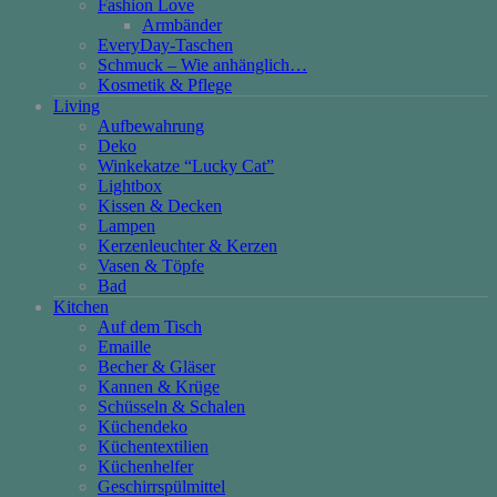
Fashion Love
Armbänder
EveryDay-Taschen
Schmuck – Wie anhänglich…
Kosmetik & Pflege
Living
Aufbewahrung
Deko
Winkekatze “Lucky Cat”
Lightbox
Kissen & Decken
Lampen
Kerzenleuchter & Kerzen
Vasen & Töpfe
Bad
Kitchen
Auf dem Tisch
Emaille
Becher & Gläser
Kannen & Krüge
Schüsseln & Schalen
Küchendeko
Küchentextilien
Küchenhelfer
Geschirrspülmittel