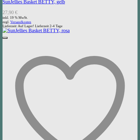
SunJellies Basket BETTY, gelb
27,90
€
inkl. 19 % MwSt.
zzgl.
Versandkosten
Lieferzeit:
Auf Lager! Lieferzeit 2-4 Tage