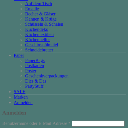
Auf dem Tisch
Emaille
Becher & Gläser
Kannen & Krüge
Schüsseln & Schalen
Küchendeko
Küchentextilien
Küchenhelfer
Geschirrspülmittel
Schneidebretter
Paper
PaperBags
Postkarten
Poster
Geschenkverpackungen
Dies & Das
PartyStuff
SALE
Marken
Anmelden
Anmelden
Erforderlich
Benutzername oder E-Mail-Adresse
*