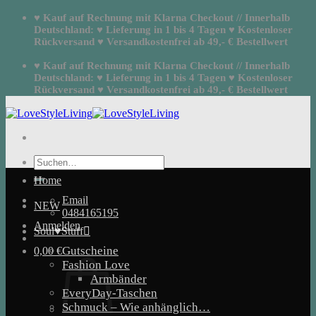
Zum
♥ Kauf auf Rechnung mit Klarna Checkout // Innerhalb
Inhalt
Deutschland: ♥ Lieferung in 1 bis 4 Tagen ♥ Kostenloser
springen
Rückversand ♥ Versandkostenfrei ab 49,- € Bestellwert
♥ Kauf auf Rechnung mit Klarna Checkout // Innerhalb
Deutschland: ♥ Lieferung in 1 bis 4 Tagen ♥ Kostenloser
Rückversand ♥ Versandkostenfrei ab 49,- € Bestellwert
Suchen
nach:
Home
Email
NEW
0484165195
Anmelden
Soul♥Stuff
Gutscheine
0,00
€
Fashion Love
Armbänder
EveryDay-Taschen
Schmuck – Wie anhänglich…