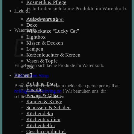
Kosmetik & Pflege
Es befinden sich keine Produkte im Warenkorb.
Living
Aufbewahrung
Zurück zum Shop
Deko
Warenkorb
Winkekatze “Lucky Cat”
Lightbox
Kissen & Decken
Lampen
Kerzenleuchter & Kerzen
Vasen & Töpfe
Es befinden sich keine Produkte im Warenkorb.
Bad
Kitchen
Zurück zum Shop
Auf dem Tisch
Benötigst Du Hilfe? Dann melde dich gerne per mail an
Emaille
hello@lovestyleliving.de
! Wir bemühen uns, dir
Becher & Gläser
schnellstmöglich zu helfen.
Kannen & Krüge
Schüsseln & Schalen
Küchendeko
Küchentextilien
Küchenhelfer
Geschirrspülmittel