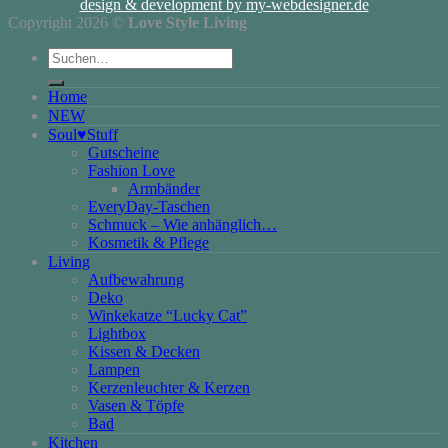
design & development by my-webdesigner.de
Copyright 2026 ©
Love Style Living
Suchen
nach:
Home
NEW
Soul♥Stuff
Gutscheine
Fashion Love
Armbänder
EveryDay-Taschen
Schmuck – Wie anhänglich…
Kosmetik & Pflege
Living
Aufbewahrung
Deko
Winkekatze “Lucky Cat”
Lightbox
Kissen & Decken
Lampen
Kerzenleuchter & Kerzen
Vasen & Töpfe
Bad
Kitchen