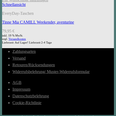
Schnellansicht
EveryDay-Taschen
Tinne Mia CAMILL Weekender, aventurine
79,95
€
inkl. 19 % MwSt.
zzgl.
Versandkosten
Lieferzeit:
Auf Lager! Lieferzeit 2-4 Tage
Zahlungsarten
Versand
Retouren/Rücksendungen
Widerrufsbelehrung/ Muster-Widerrufsformular
AGB
Impressum
Datenschutzbelehrung
Cookie-Richtlinie