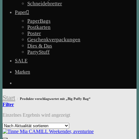
Schneidebretter
Paper
PaperBags
Postkarten
Poster
Geschenkverpackungen
Dies & Das
PartyStuff
SALE
Marken
Start
Produkte verschlagwortet mit „Big Puffy Bag“
/
Filter
Einzelnes Ergebnis wird angezeigt