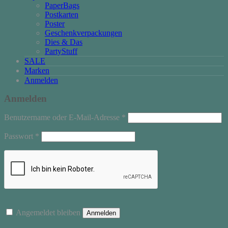
PaperBags
Postkarten
Poster
Geschenkverpackungen
Dies & Das
PartyStuff
SALE
Marken
Anmelden
Anmelden
Erforderlich
Benutzername oder E-Mail-Adresse
*
Erforderlich
Passwort
*
Angemeldet bleiben
Anmelden