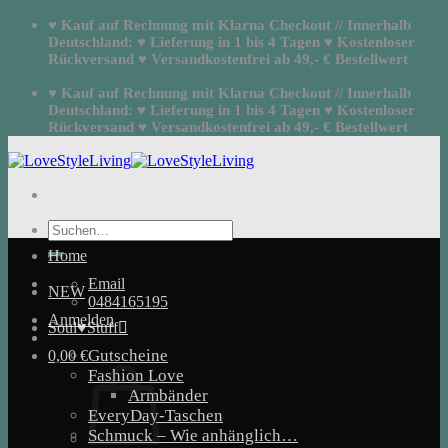
Zum
♥ Kauf auf Rechnung mit Klarna Checkout // Innerhalb
Inhalt
Deutschland: ♥ Lieferung in 1 bis 4 Tagen ♥ Kostenloser
springen
Rückversand ♥ Versandkostenfrei ab 49,- € Bestellwert
♥ Kauf auf Rechnung mit Klarna Checkout // Innerhalb
Deutschland: ♥ Lieferung in 1 bis 4 Tagen ♥ Kostenloser
Rückversand ♥ Versandkostenfrei ab 49,- € Bestellwert
Suchen
nach:
Home
Email
NEW
0484165195
Anmelden
Soul♥Stuff
Gutscheine
0,00
€
Fashion Love
Armbänder
EveryDay-Taschen
Schmuck – Wie anhänglich…