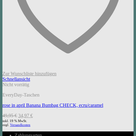
Zur Wunschliste hinzufügen
Schnellansicht
Nicht vorrätig
EveryDay-Taschen
rose in april Banana Bumbag CHECK, ecru/caramel
Ursprünglicher
Aktueller
49,95
€
34,97
€
Preis
Preis
inkl. 19 % MwSt.
zzgl.
Versandkosten
war:
ist:
49,95 €
34,97 €.
Zahlungsarten