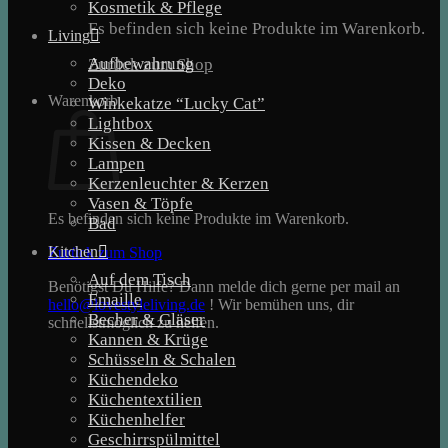
Kosmetik & Pflege
Es befinden sich keine Produkte im Warenkorb.
Living
Aufbewahrung
Zurück zum Shop
Deko
Warenkorb
Winkekatze “Lucky Cat”
Lightbox
Kissen & Decken
Lampen
Kerzenleuchter & Kerzen
Vasen & Töpfe
Es befinden sich keine Produkte im Warenkorb.
Bad
Kitchen
Zurück zum Shop
Auf dem Tisch
Benötigst Du Hilfe? Dann melde dich gerne per mail an
Emaille
hello@lovestyleliving.de
! Wir bemühen uns, dir
Becher & Gläser
schnellstmöglich zu helfen.
Kannen & Krüge
Schüsseln & Schalen
Küchendeko
Küchentextilien
Küchenhelfer
Geschirrspülmittel