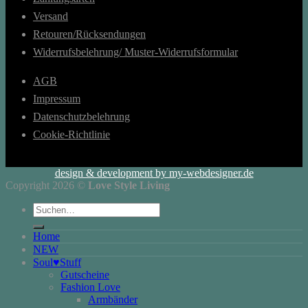
Versand
Retouren/Rücksendungen
Widerrufsbelehrung/ Muster-Widerrufsformular
AGB
Impressum
Datenschutzbelehrung
Cookie-Richtlinie
design & development by my-webdesigner.de
Copyright 2026 ©
Love Style Living
Suchen
nach:
Home
NEW
Soul♥Stuff
Gutscheine
Fashion Love
Armbänder