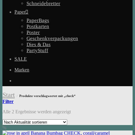
Schneidebretter
Paper
PaperBags
Postkarten
Poster
Geschenkverpackungen
Dies & Das
PartyStuff
SALE
Marken
Start
Produkte verschlagwortet mit „check“
/
Filter
Nach
Alle 2 Ergebnisse werden angezeigt
Aktualität
sortiert
%