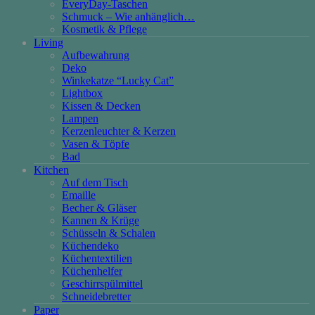
EveryDay-Taschen
Schmuck – Wie anhänglich…
Kosmetik & Pflege
Living
Aufbewahrung
Deko
Winkekatze “Lucky Cat”
Lightbox
Kissen & Decken
Lampen
Kerzenleuchter & Kerzen
Vasen & Töpfe
Bad
Kitchen
Auf dem Tisch
Emaille
Becher & Gläser
Kannen & Krüge
Schüsseln & Schalen
Küchendeko
Küchentextilien
Küchenhelfer
Geschirrspülmittel
Schneidebretter
Paper