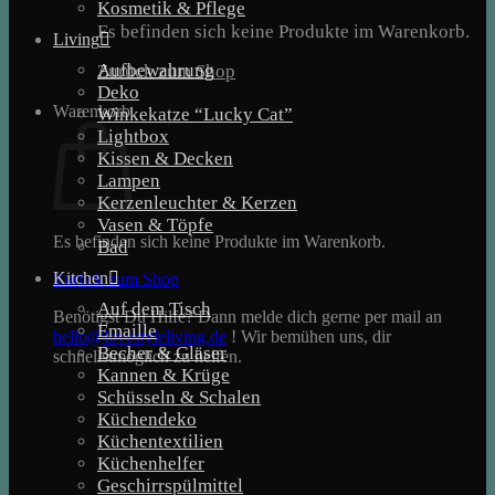
Kosmetik & Pflege
Es befinden sich keine Produkte im Warenkorb.
Living
Aufbewahrung
Zurück zum Shop
Deko
Warenkorb
Winkekatze “Lucky Cat”
Lightbox
Kissen & Decken
Lampen
Kerzenleuchter & Kerzen
Vasen & Töpfe
Es befinden sich keine Produkte im Warenkorb.
Bad
Kitchen
Zurück zum Shop
Auf dem Tisch
Benötigst Du Hilfe? Dann melde dich gerne per mail an
Emaille
hello@lovestyleliving.de
! Wir bemühen uns, dir
Becher & Gläser
schnellstmöglich zu helfen.
Kannen & Krüge
Schüsseln & Schalen
Küchendeko
Küchentextilien
Küchenhelfer
Geschirrspülmittel