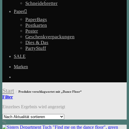
Schneidebretter
Paper
PaperBags
Postkarten
Poster
Geschenkverpackungen
Dies & Das
PartyStuff
SALE
Marken
Start
Produkte verschlagwortet mit „Dance Floor“
/
Filter
Einzelnes Ergebnis wird angezeigt
%