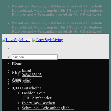
Zum
♥ Kauf auf Rechnung mit Klarna Checkout // Innerhalb
Inhalt
Deutschland: ♥ Lieferung in 1 bis 4 Tagen ♥ Kostenloser
springen
Rückversand ♥ Versandkostenfrei ab 49,- € Bestellwert
♥ Kauf auf Rechnung mit Klarna Checkout // Innerhalb
Deutschland: ♥ Lieferung in 1 bis 4 Tagen ♥ Kostenloser
Rückversand ♥ Versandkostenfrei ab 49,- € Bestellwert
Suchen
nach:
Home
Email
NEW
0484165195
Anmelden
Soul♥Stuff
Gutscheine
0,00
€
Fashion Love
Armbänder
EveryDay-Taschen
Schmuck – Wie anhänglich…