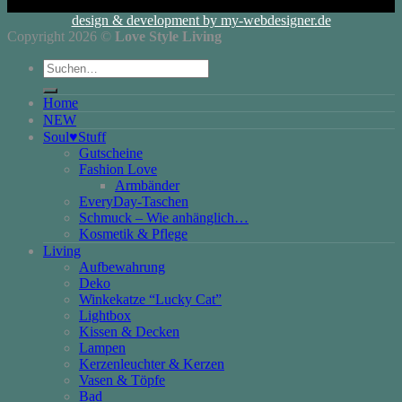
design & development by my-webdesigner.de
Copyright 2026 ©
Love Style Living
Suchen
nach:
Home
NEW
Soul♥Stuff
Gutscheine
Fashion Love
Armbänder
EveryDay-Taschen
Schmuck – Wie anhänglich…
Kosmetik & Pflege
Living
Aufbewahrung
Deko
Winkekatze “Lucky Cat”
Lightbox
Kissen & Decken
Lampen
Kerzenleuchter & Kerzen
Vasen & Töpfe
Bad