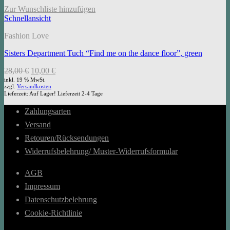
Zur Wunschliste hinzufügen
Schnellansicht
Fashion Love
Sisters Department Tuch “Find me on the dance floor”, green
Ursprünglicher
Aktueller
28,00
€
10,00
€
Preis
Preis
inkl. 19 % MwSt.
zzgl.
Versandkosten
war:
ist:
Lieferzeit:
Auf Lager! Lieferzeit 2-4 Tage
28,00 €
10,00 €.
Zahlungsarten
Versand
Retouren/Rücksendungen
Widerrufsbelehrung/ Muster-Widerrufsformular
AGB
Impressum
Datenschutzbelehrung
Cookie-Richtlinie