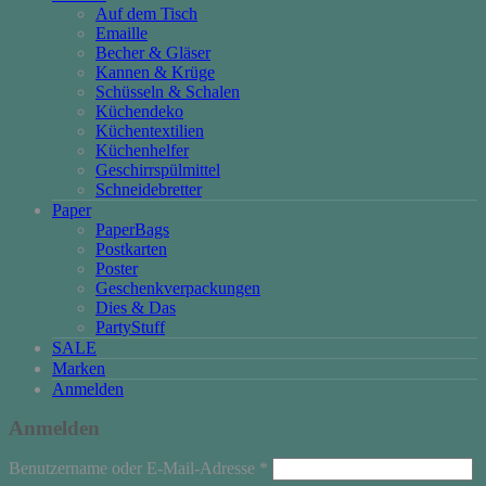
Auf dem Tisch
Emaille
Becher & Gläser
Kannen & Krüge
Schüsseln & Schalen
Küchendeko
Küchentextilien
Küchenhelfer
Geschirrspülmittel
Schneidebretter
Paper
PaperBags
Postkarten
Poster
Geschenkverpackungen
Dies & Das
PartyStuff
SALE
Marken
Anmelden
Anmelden
Erforderlich
Benutzername oder E-Mail-Adresse
*