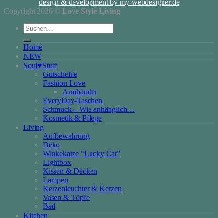
design & development by my-webdesigner.de
Copyright 2026 ©
Love Style Living
Suchen
nach:
Home
NEW
Soul♥Stuff
Gutscheine
Fashion Love
Armbänder
EveryDay-Taschen
Schmuck – Wie anhänglich…
Kosmetik & Pflege
Living
Aufbewahrung
Deko
Winkekatze “Lucky Cat”
Lightbox
Kissen & Decken
Lampen
Kerzenleuchter & Kerzen
Vasen & Töpfe
Bad
Kitchen