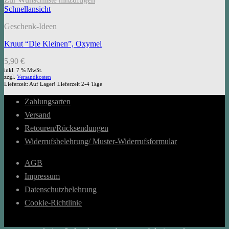
Schnellansicht
Geschenk-Ideen
Kruut “Die Kleinen”, Oxymel
5,90
€
inkl. 7 % MwSt.
zzgl.
Versandkosten
Lieferzeit:
Auf Lager! Lieferzeit 2-4 Tage
Zahlungsarten
Versand
Retouren/Rücksendungen
Widerrufsbelehrung/ Muster-Widerrufsformular
AGB
Impressum
Datenschutzbelehrung
Cookie-Richtlinie