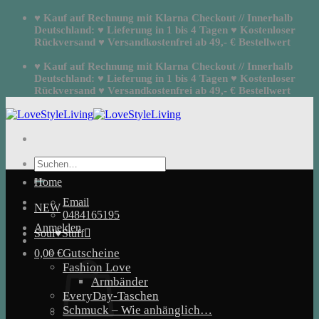
Zum
♥ Kauf auf Rechnung mit Klarna Checkout // Innerhalb
Inhalt
Deutschland: ♥ Lieferung in 1 bis 4 Tagen ♥ Kostenloser
springen
Rückversand ♥ Versandkostenfrei ab 49,- € Bestellwert
♥ Kauf auf Rechnung mit Klarna Checkout // Innerhalb
Deutschland: ♥ Lieferung in 1 bis 4 Tagen ♥ Kostenloser
Rückversand ♥ Versandkostenfrei ab 49,- € Bestellwert
Suchen
nach:
Home
Email
NEW
0484165195
Anmelden
Soul♥Stuff
Gutscheine
0,00
€
Fashion Love
Armbänder
EveryDay-Taschen
Schmuck – Wie anhänglich…