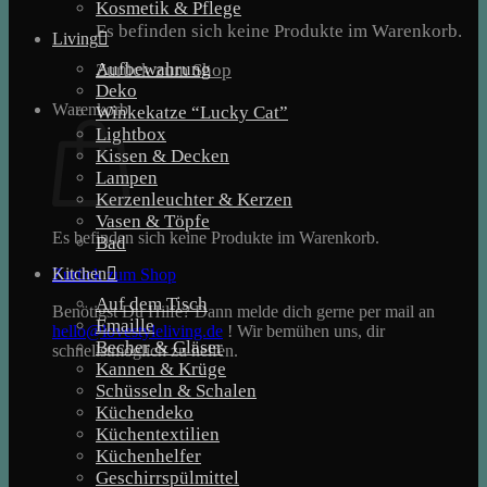
Kosmetik & Pflege
Es befinden sich keine Produkte im Warenkorb.
Living
Aufbewahrung
Zurück zum Shop
Deko
Warenkorb
Winkekatze “Lucky Cat”
Lightbox
Kissen & Decken
Lampen
Kerzenleuchter & Kerzen
Vasen & Töpfe
Es befinden sich keine Produkte im Warenkorb.
Bad
Kitchen
Zurück zum Shop
Auf dem Tisch
Benötigst Du Hilfe? Dann melde dich gerne per mail an
Emaille
hello@lovestyleliving.de
! Wir bemühen uns, dir
Becher & Gläser
schnellstmöglich zu helfen.
Kannen & Krüge
Schüsseln & Schalen
Küchendeko
Küchentextilien
Küchenhelfer
Geschirrspülmittel