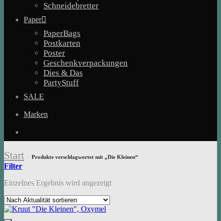
Schneidebretter
Paper
PaperBags
Postkarten
Poster
Geschenkverpackungen
Dies & Das
PartyStuff
SALE
Marken
Start
Produkte verschlagwortet mit „Die Kleinen“
/
Filter
Einzelnes Ergebnis wird angezeigt