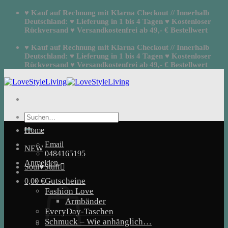
Zum
♥ Kauf auf Rechnung mit Klarna Checkout // Innerhalb
Inhalt
Deutschland: ♥ Lieferung in 1 bis 4 Tagen ♥ Kostenloser
springen
Rückversand ♥ Versandkostenfrei ab 49,- € Bestellwert
♥ Kauf auf Rechnung mit Klarna Checkout // Innerhalb
Deutschland: ♥ Lieferung in 1 bis 4 Tagen ♥ Kostenloser
Rückversand ♥ Versandkostenfrei ab 49,- € Bestellwert
Suchen
nach:
Home
Email
NEW
0484165195
Anmelden
Soul♥Stuff
Gutscheine
0,00
€
Fashion Love
Armbänder
EveryDay-Taschen
Schmuck – Wie anhänglich…