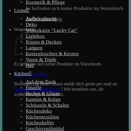
Kosmetik & Pflege
Es befinden sich keine Produkte im Warenkorb.
Living
Aufbewahrung
Zurück zum Shop
Deko
Warenkorb
Winkekatze “Lucky Cat”
Lightbox
Kissen & Decken
Lampen
Kerzenleuchter & Kerzen
Vasen & Töpfe
Es befinden sich keine Produkte im Warenkorb.
Bad
Kitchen
Zurück zum Shop
Auf dem Tisch
Benötigst Du Hilfe? Dann melde dich gerne per mail an
Emaille
hello@lovestyleliving.de
! Wir bemühen uns, dir
Becher & Gläser
schnellstmöglich zu helfen.
Kannen & Krüge
Schüsseln & Schalen
Küchendeko
Küchentextilien
Küchenhelfer
Geschirrspülmittel