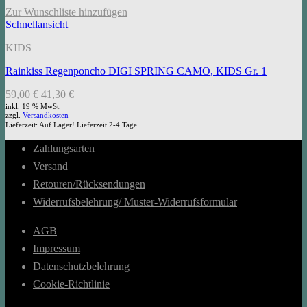
Zur Wunschliste hinzufügen
Schnellansicht
KIDS
Rainkiss Regenponcho DIGI SPRING CAMO, KIDS Gr. 1
Ursprünglicher
Aktueller
59,00
€
41,30
€
Preis
Preis
inkl. 19 % MwSt.
zzgl.
Versandkosten
war:
ist:
Lieferzeit:
Auf Lager! Lieferzeit 2-4 Tage
59,00 €
41,30 €.
Zahlungsarten
Versand
Retouren/Rücksendungen
Widerrufsbelehrung/ Muster-Widerrufsformular
AGB
Impressum
Datenschutzbelehrung
Cookie-Richtlinie