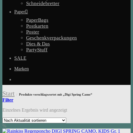
Schneidebretter
Paper
PaperBags
Postkarten
Poster
Geschenkverpackungen
Dies & Das
PartyStuff
SALE
Marken
Start
Produkte verschlagwortet mit „Digi Spring Camo“
/
Filter
Einzelnes Ergebnis wird angezeigt
%