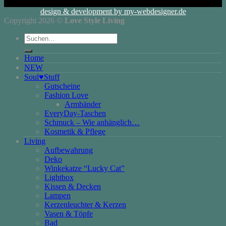
design & development by my-webdesigner.de
Copyright 2026 ©
Love Style Living
Suchen
nach:
Home
NEW
Soul♥Stuff
Gutscheine
Fashion Love
Armbänder
EveryDay-Taschen
Schmuck – Wie anhänglich…
Kosmetik & Pflege
Living
Aufbewahrung
Deko
Winkekatze “Lucky Cat”
Lightbox
Kissen & Decken
Lampen
Kerzenleuchter & Kerzen
Vasen & Töpfe
Bad