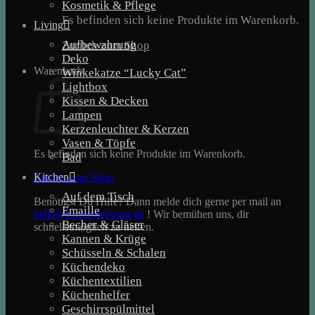
Kosmetik & Pflege
Es befinden sich keine Produkte im Warenkorb.
Living
Aufbewahrung
Zurück zum Shop
Deko
Warenkorb
Winkekatze “Lucky Cat”
Lightbox
Kissen & Decken
Lampen
Kerzenleuchter & Kerzen
Vasen & Töpfe
Es befinden sich keine Produkte im Warenkorb.
Bad
Kitchen
Zurück zum Shop
Auf dem Tisch
Benötigst Du Hilfe? Dann melde dich gerne per mail an
Emaille
hello@lovestyleliving.de
! Wir bemühen uns, dir
Becher & Gläser
schnellstmöglich zu helfen.
Kannen & Krüge
Schüsseln & Schalen
Küchendeko
Küchentextilien
Küchenhelfer
Geschirrspülmittel