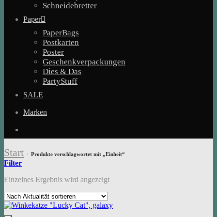
Schneidebretter
Paper
PaperBags
Postkarten
Poster
Geschenkverpackungen
Dies & Das
PartyStuff
SALE
Marken
Start
Produkte verschlagwortet mit „Einheit“
/
Filter
Einzelnes Ergebnis wird angezeigt