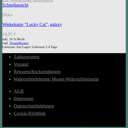
Schnellansicht
Deko
Winkekatze “Lucky Cat”, galaxy
19,95
€
inkl. 19 % MwSt.
zzgl.
Versandkosten
Lieferzeit:
Auf Lager! Lieferzeit 2-4 Tage
Zahlungsarten
Versand
Retouren/Rücksendungen
Widerrufsbelehrung/ Muster-Widerrufsformular
AGB
Impressum
Datenschutzbelehrung
Cookie-Richtlinie