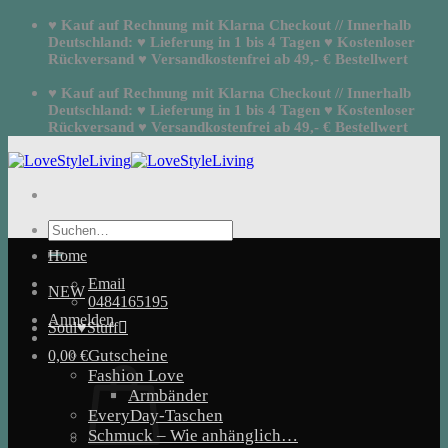
Zum
♥ Kauf auf Rechnung mit Klarna Checkout // Innerhalb
Inhalt
Deutschland: ♥ Lieferung in 1 bis 4 Tagen ♥ Kostenloser
springen
Rückversand ♥ Versandkostenfrei ab 49,- € Bestellwert
♥ Kauf auf Rechnung mit Klarna Checkout // Innerhalb
Deutschland: ♥ Lieferung in 1 bis 4 Tagen ♥ Kostenloser
Rückversand ♥ Versandkostenfrei ab 49,- € Bestellwert
Suchen
nach:
Home
Email
NEW
0484165195
Anmelden
Soul♥Stuff
Gutscheine
0,00
€
Fashion Love
Armbänder
EveryDay-Taschen
Schmuck – Wie anhänglich…