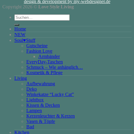
design & development by my-webdesigner.de
Copyright 2026 ©
Love Style Living
Suchen
nach:
Home
NEW
Soul♥Stuff
Gutscheine
Fashion Love
Armbänder
EveryDay-Taschen
Schmuck – Wie anhänglich…
Kosmetik & Pflege
Living
Aufbewahrung
Deko
Winkekatze “Lucky Cat”
Lightbox
Kissen & Decken
Lampen
Kerzenleuchter & Kerzen
Vasen & Töpfe
Bad
Kitchen