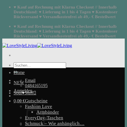
Zum
♥ Kauf auf Rechnung mit Klarna Checkout // Innerhalb
Inhalt
Deutschland: ♥ Lieferung in 1 bis 4 Tagen ♥ Kostenloser
springen
Rückversand ♥ Versandkostenfrei ab 49,- € Bestellwert
♥ Kauf auf Rechnung mit Klarna Checkout // Innerhalb
Deutschland: ♥ Lieferung in 1 bis 4 Tagen ♥ Kostenloser
Rückversand ♥ Versandkostenfrei ab 49,- € Bestellwert
Suchen
nach:
Home
Email
NEW
0484165195
Anmelden
Soul♥Stuff
Gutscheine
0,00
€
Fashion Love
Armbänder
EveryDay-Taschen
Schmuck – Wie anhänglich…