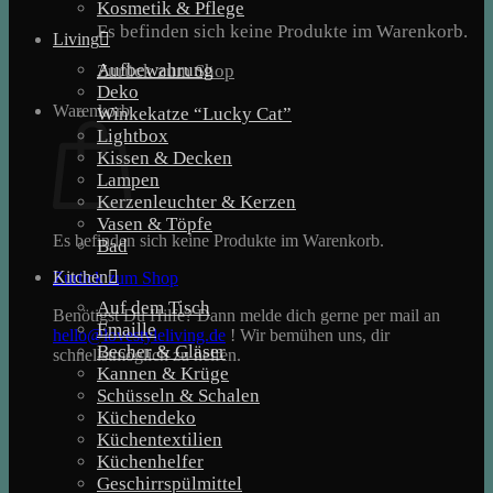
Kosmetik & Pflege
Es befinden sich keine Produkte im Warenkorb.
Living
Aufbewahrung
Zurück zum Shop
Deko
Warenkorb
Winkekatze “Lucky Cat”
Lightbox
Kissen & Decken
Lampen
Kerzenleuchter & Kerzen
Vasen & Töpfe
Es befinden sich keine Produkte im Warenkorb.
Bad
Kitchen
Zurück zum Shop
Auf dem Tisch
Benötigst Du Hilfe? Dann melde dich gerne per mail an
Emaille
hello@lovestyleliving.de
! Wir bemühen uns, dir
Becher & Gläser
schnellstmöglich zu helfen.
Kannen & Krüge
Schüsseln & Schalen
Küchendeko
Küchentextilien
Küchenhelfer
Geschirrspülmittel