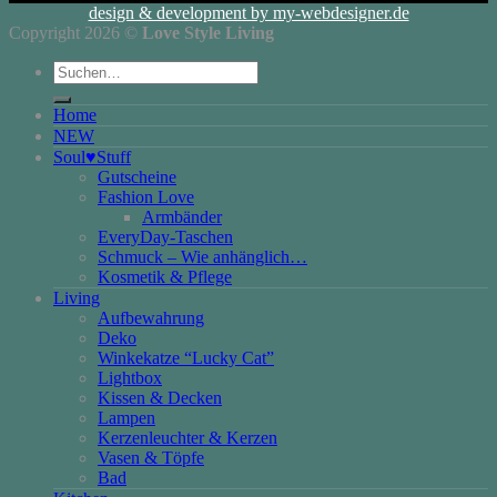
design & development by my-webdesigner.de
Copyright 2026 ©
Love Style Living
Suchen
nach:
Home
NEW
Soul♥Stuff
Gutscheine
Fashion Love
Armbänder
EveryDay-Taschen
Schmuck – Wie anhänglich…
Kosmetik & Pflege
Living
Aufbewahrung
Deko
Winkekatze “Lucky Cat”
Lightbox
Kissen & Decken
Lampen
Kerzenleuchter & Kerzen
Vasen & Töpfe
Bad