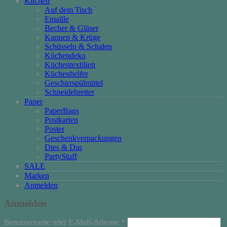
Kitchen
Auf dem Tisch
Emaille
Becher & Gläser
Kannen & Krüge
Schüsseln & Schalen
Küchendeko
Küchentextilien
Küchenhelfer
Geschirrspülmittel
Schneidebretter
Paper
PaperBags
Postkarten
Poster
Geschenkverpackungen
Dies & Das
PartyStuff
SALE
Marken
Anmelden
Anmelden
Erforderlich
Benutzername oder E-Mail-Adresse
*