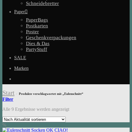
Schneidebretter
Paper
PaperBags
Postkarten
Poster
Geschenkverpackungen
Dies & Das
PartyStuff
SALE
Marken
Start
Produkte verschlagwortet mit „Eulenschnitt“
/
Filter
Nach
Alle 9 Ergebnisse werden angezeigt
Aktualität
sortiert
%