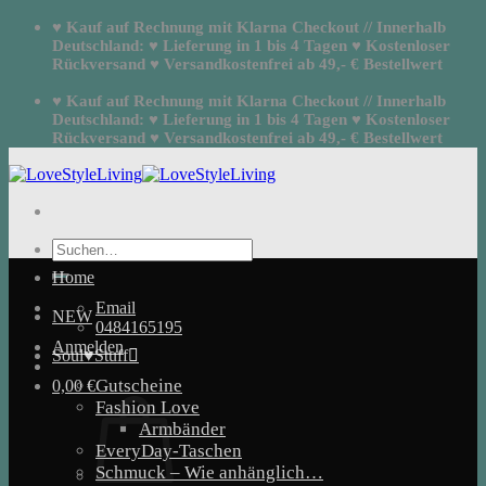
Zum
♥ Kauf auf Rechnung mit Klarna Checkout // Innerhalb
Inhalt
Deutschland: ♥ Lieferung in 1 bis 4 Tagen ♥ Kostenloser
springen
Rückversand ♥ Versandkostenfrei ab 49,- € Bestellwert
♥ Kauf auf Rechnung mit Klarna Checkout // Innerhalb
Deutschland: ♥ Lieferung in 1 bis 4 Tagen ♥ Kostenloser
Rückversand ♥ Versandkostenfrei ab 49,- € Bestellwert
Suchen
nach:
Home
Email
NEW
0484165195
Anmelden
Soul♥Stuff
Gutscheine
0,00
€
Fashion Love
Armbänder
EveryDay-Taschen
Schmuck – Wie anhänglich…