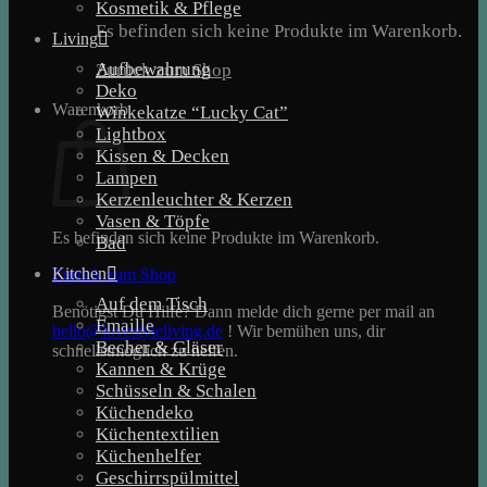
Kosmetik & Pflege
Es befinden sich keine Produkte im Warenkorb.
Living
Aufbewahrung
Zurück zum Shop
Deko
Warenkorb
Winkekatze “Lucky Cat”
Lightbox
Kissen & Decken
Lampen
Kerzenleuchter & Kerzen
Vasen & Töpfe
Es befinden sich keine Produkte im Warenkorb.
Bad
Kitchen
Zurück zum Shop
Auf dem Tisch
Benötigst Du Hilfe? Dann melde dich gerne per mail an
Emaille
hello@lovestyleliving.de
! Wir bemühen uns, dir
Becher & Gläser
schnellstmöglich zu helfen.
Kannen & Krüge
Schüsseln & Schalen
Küchendeko
Küchentextilien
Küchenhelfer
Geschirrspülmittel