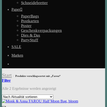
Schneidebretter
Paper
PaperBags
Postkarten
Poster
Geschenkverpackungen
Dies & Das
PartyStuff
SALE
Marken
Start
Produkte verschlagwortet mit „Farou“
/
Filter
Nach
Alle 2 Ergebnisse werden angezeigt
Aktualität
sortiert