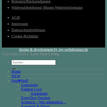
Retouren/Rücksendungen
Widerrufsbelehrung/ Muster-Widerrufsformular
AGB
Impressum
Datenschutzbelehrung
Cookie-Richtlinie
design & development by my-webdesigner.de
Copyright 2026 ©
Love Style Living
Suchen
nach:
Home
NEW
Soul♥Stuff
Gutscheine
Fashion Love
Armbänder
EveryDay-Taschen
Schmuck – Wie anhänglich…
Kosmetik & Pflege