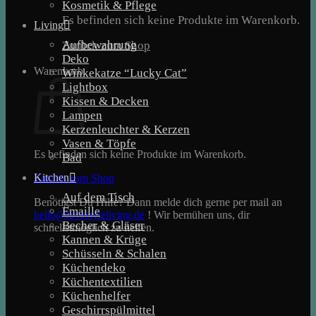
Kosmetik & Pflege
Es befinden sich keine Produkte im Warenkorb.
Living
Aufbewahrung
Zurück zum Shop
Deko
Warenkorb
Winkekatze “Lucky Cat”
Lightbox
Kissen & Decken
Lampen
Kerzenleuchter & Kerzen
Vasen & Töpfe
Es befinden sich keine Produkte im Warenkorb.
Bad
Kitchen
Zurück zum Shop
Auf dem Tisch
Benötigst Du Hilfe? Dann melde dich gerne per mail an
Emaille
hello@lovestyleliving.de
! Wir bemühen uns, dir
Becher & Gläser
schnellstmöglich zu helfen.
Kannen & Krüge
Schüsseln & Schalen
Küchendeko
Küchentextilien
Küchenhelfer
Geschirrspülmittel