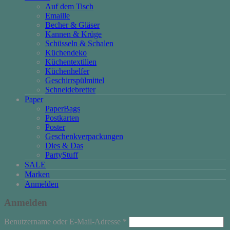
Auf dem Tisch
Emaille
Becher & Gläser
Kannen & Krüge
Schüsseln & Schalen
Küchendeko
Küchentextilien
Küchenhelfer
Geschirrspülmittel
Schneidebretter
Paper
PaperBags
Postkarten
Poster
Geschenkverpackungen
Dies & Das
PartyStuff
SALE
Marken
Anmelden
Anmelden
Erforderlich
Benutzername oder E-Mail-Adresse
*