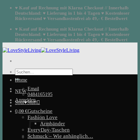
Zum
♥ Kauf auf Rechnung mit Klarna Checkout // Innerhalb
Inhalt
Deutschland: ♥ Lieferung in 1 bis 4 Tagen ♥ Kostenloser
springen
Rückversand ♥ Versandkostenfrei ab 49,- € Bestellwert
♥ Kauf auf Rechnung mit Klarna Checkout // Innerhalb
Deutschland: ♥ Lieferung in 1 bis 4 Tagen ♥ Kostenloser
Rückversand ♥ Versandkostenfrei ab 49,- € Bestellwert
Suchen
nach:
Home
Email
NEW
0484165195
Anmelden
Soul♥Stuff
Gutscheine
0,00
€
Fashion Love
Armbänder
EveryDay-Taschen
Schmuck – Wie anhänglich…