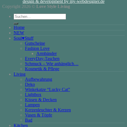
design & development by my-webdesigner.de
Copyright 2026 ©
Love Style Living
Suchen
nach:
Home
NEW
Soul♥Stuff
Gutscheine
Fashion Love
Armbänder
EveryDay-Taschen
Schmuck – Wie anhänglich…
Kosmetik & Pflege
Living
Aufbewahrung
Deko
Winkekatze “Lucky Cat”
Lightbox
Kissen & Decken
Lampen
Kerzenleuchter & Kerzen
Vasen & Töpfe
Bad
Kitchen