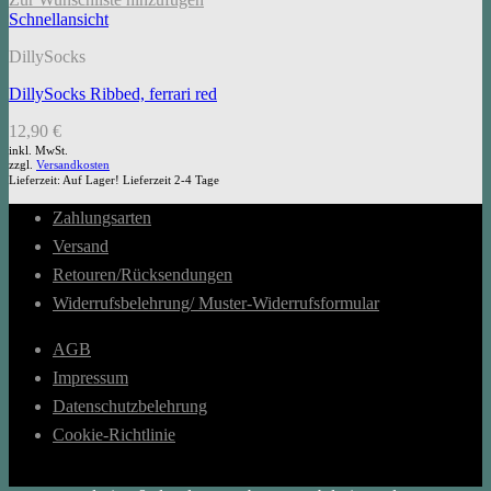
Schnellansicht
DillySocks
DillySocks Ribbed, ferrari red
12,90
€
inkl. MwSt.
zzgl.
Versandkosten
Lieferzeit:
Auf Lager! Lieferzeit 2-4 Tage
Zahlungsarten
Versand
Retouren/Rücksendungen
Widerrufsbelehrung/ Muster-Widerrufsformular
AGB
Impressum
Datenschutzbelehrung
Cookie-Richtlinie