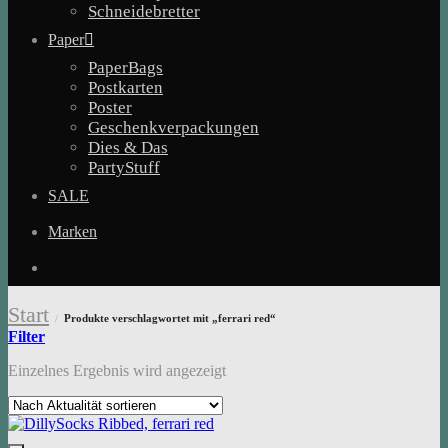
Schneidebretter
Paper
PaperBags
Postkarten
Poster
Geschenkverpackungen
Dies & Das
PartyStuff
SALE
Marken
Start
Produkte verschlagwortet mit „ferrari red“
/
Filter
Einzelnes Ergebnis wird angezeigt